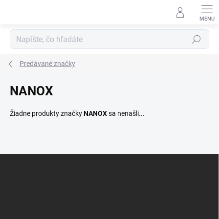
Prejsť
na
obsah
Hľadať
Predávané značky
NANOX
Žiadne produkty značky
NANOX
sa nenašli...
Z
á
p
ä
t
i