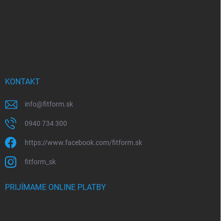
e
KONTAKT
info
@
fitform.sk
0940 734 300
https://www.facebook.com/fitform.sk
fitform_sk
PRIJÍMAME ONLINE PLATBY