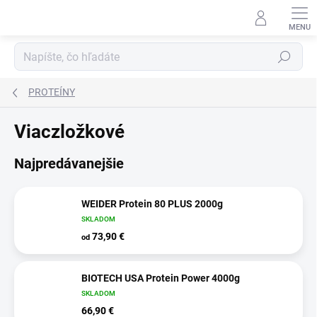
Prejsť
na
obsah
Hľadať
PROTEÍNY
Viaczložkové
Najpredávanejšie
WEIDER Protein 80 PLUS 2000g
SKLADOM
73,90 €
od
BIOTECH USA Protein Power 4000g
SKLADOM
66,90 €