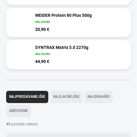
WEIDER Protein 80 Plus 500g
SKLADOM
20,90 €
SYNTRAX Matrix 5.0 2270g
SKLADOM
44,90 €
R
a
NAJPREDÁVANEJŠIE
NAJLACNEJŠIE
NAJDRAHŠIE
d
e
ABECEDNE
n
i
45
položiek celkom
e
p