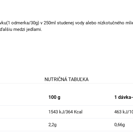
ku(1 odmerka/30g) v 250ml studenej vody alebo nízkotučného mliek
 ďalšiu medzi jedlami.
NUTRIČNÁ TABUĽKA
100 g
1 dávka-
1543 kJ/364 Kcal
463 kJ/1
2,2g
0,66g