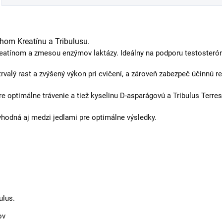
hom Kreatínu a Tribulusu.
reatínom a zmesou enzýmov laktázy. Ideálny na podporu testosteró
 trvalý rast a zvýšený výkon pri cvičení, a zároveň zabezpeč účinn
 optimálne trávenie a tiež kyselinu D-asparágovú a Tribulus Terres
vhodná aj medzi jedlami pre optimálne výsledky.
ulus.
ov