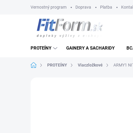
Prejsť
Vernostný program
Doprava
Platba
Konta
na
obsah
PROTEÍNY
GAINERY A SACHARIDY
BC
Domov
PROTEÍNY
Viaczložkové
ARMY1 NI
Neohodnotené
Podrobnosti hodnote