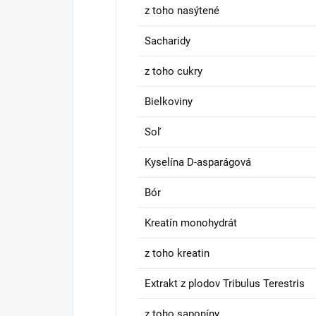
z toho nasýtené
Sacharidy
z toho cukry
Bielkoviny
Soľ
Kyselína D-asparágová
Bór
Kreatín monohydrát
z toho kreatin
Extrakt z plodov Tribulus Terestris
z toho saponíny