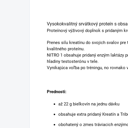
Vysokokvalitný srvátkový proteín s obsa
Proteínový výživový doplnok s pridaným k
Prenes silu kreatínu do svojich svalov pre
kvalitného proteínu.
NITRO 1 obsahuje pridaný enzým laktázy pre
hladiny testosterónu v tele.
Vynikajúca voľba po tréningu, no rovnako 
Prednosti:
až 22 g bielkovín na jednu dávku
obsahuje extra pridaný Kreatín a Trib
obohatený o zmes tráviacich enzým