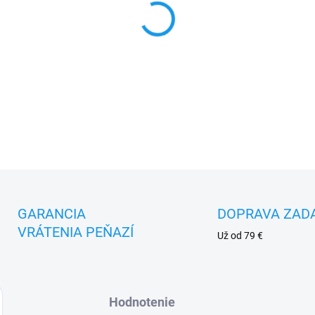
MOŽNOSTI DORUČENIA
−
+
DETAILNÉ INFORMÁCIE
GARANCIA
DOPRAVA ZAD
VRÁTENIA PEŇAZÍ
Už od 79 €
Hodnotenie