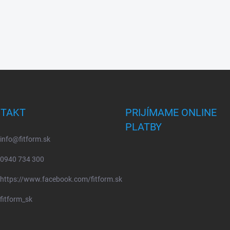
TAKT
PRIJÍMAME ONLINE
PLATBY
info
@
fitform.sk
0940 734 300
https://www.facebook.com/fitform.sk
fitform_sk