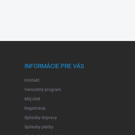
INFORMÁCIE PRE VÁS
Kontakt
Vernostný program
Môj účet
Registrácia
Spôsoby dopravy
Spôsoby platby