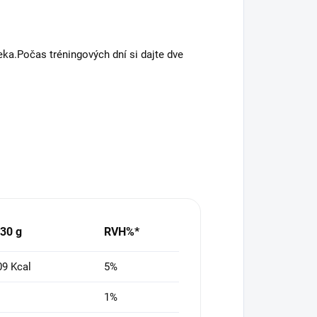
a.Počas tréningových dní si dajte dve
30 g
RVH%*
09 Kcal
5%
1%