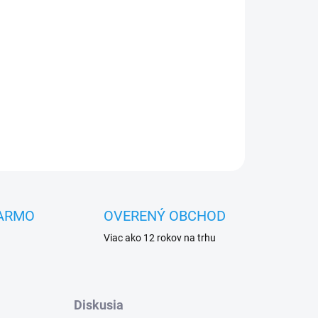
Pridať do košíka
OPÝTAŤ SA
STRÁŽIŤ
ARMO
OVERENÝ OBCHOD
Viac ako 12 rokov na trhu
Diskusia