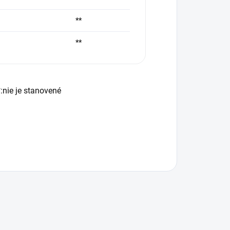
**
**
:nie je stanovené