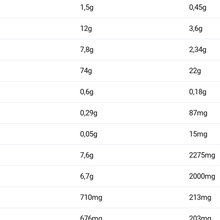
1,5g
0,45g
12g
3,6g
7,8g
2,34g
74g
22g
0,6g
0,18g
0,29g
87mg
0,05g
15mg
7,6g
2275mg
6,7g
2000mg
710mg
213mg
676mg
203mg