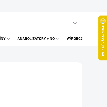
PRÁZDNY KOŠÍK
NÁKUPNÝ
KOŠÍK
ÍNY
ANABOLIZÁTORY + NO
VÝROBCOVIA
SPAL