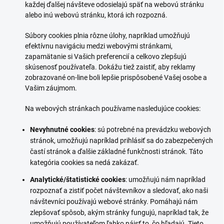
každej ďalšej návšteve odosielajú späť na webovú stránku
alebo inú webovú stránku, ktorá ich rozpozná.
Súbory cookies plnia rôzne úlohy, napríklad umožňujú
efektívnu navigáciu medzi webovými stránkami,
zapamätanie si Vašich preferencií a celkovo zlepšujú
skúsenosť používateľa. Dokážu tiež zaistiť, aby reklamy
zobrazované on-line boli lepšie prispôsobené Vašej osobe a
Vašim záujmom.
Na webových stránkach používame nasledujúce cookies:
Nevyhnutné cookies
: sú potrebné na prevádzku webových
stránok, umožňujú napríklad prihlásiť sa do zabezpečených
častí stránok a ďalšie základné funkčnosti stránok. Táto
kategória cookies sa nedá zakázať.
Analytické/štatistické cookies
: umožňujú nám napríklad
rozpoznať a zistiť počet návštevníkov a sledovať, ako naši
návštevníci používajú webové stránky. Pomáhajú nám
zlepšovať spôsob, akým stránky fungujú, napríklad tak, že
umožňujú používateľom ľahko nájsť to, čo hľadajú. Tieto