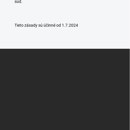
súd.
Tieto zásady sú účinné od 1.7.2024
Z
á
p
ä
t
i
e