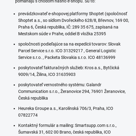
pomáhajú s chodom nášho e-shopu. Sú to:
prevádzkovateľ e-shopovej platformy Shoptet (spoločnosť
Shoptet a.s., so sídlom Dvořeckého 628/8, Břevnov, 169 00,
Praha 6, Česká republika, IČ: 289 35 675, zapísaná na
Mestskom súde v Prahe, oddiel B vložka 25395
spoločnosti podieľajúce sa na expedícii tovarov: Slovak
Parcel Service s.r.o. ICO 31329217 , General Logistic
Service s.r.o. , Packeta Slovakia s.r.o. ICO 48136999
poskytovateľ fakturačných služieb: Kros a.s., Bytčická
9009/14, Žilina, ICO 31635903
poskytovateľ vernostného systému: Galandr
Communication s.r.o., Žeranovice 294, 76901 Žeranovice,
Česká republika
Heureka Groupe a.s., Karolínská 706/3, Praha, ICO
07822774
Kontaktný formulár a mailing: Smartsupp.com s.r.o.,
Šumavská 31, 602 00 Brano, česká republika, ICO