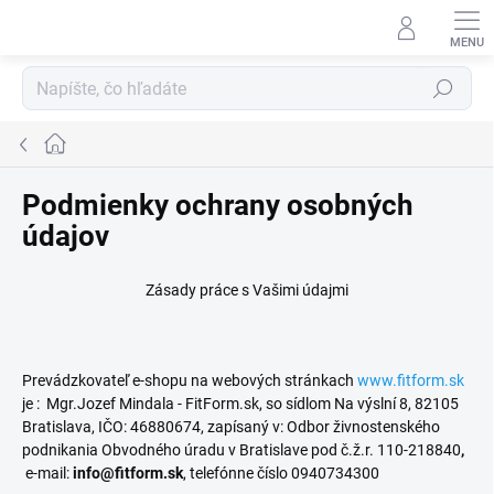
Prejsť
na
obsah
Hľadať
Domov
Podmienky ochrany osobných
údajov
Zásady práce s Vašimi údajmi
Prevádzkovateľ e-shopu na webových stránkach
www.fitform.sk
je :
Mgr.Jozef Mindala - FitForm.sk, so sídlom Na výslní 8, 82105
Bratislava, IČO: 46880674, zapísaný v: Odbor živnostenského
podnikania Obvodného úradu v Bratislave pod č.ž.r. 110-218840
,
e-mail:
info@fitform.sk
, telefónne číslo 0940734300