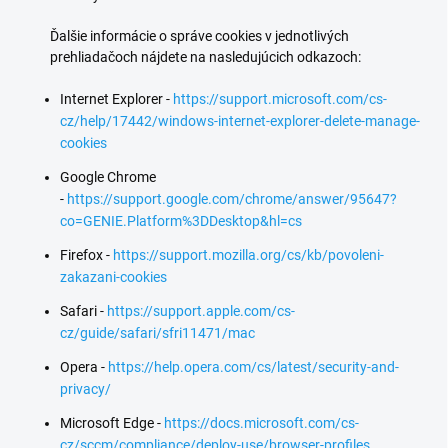
Ďalšie informácie o správe cookies v jednotlivých
prehliadačoch nájdete na nasledujúcich odkazoch:
Internet Explorer -
https://support.microsoft.com/cs-
cz/help/17442/windows-internet-explorer-delete-manage-
cookies
Google Chrome
-
https://support.google.com/chrome/answer/95647?
co=GENIE.Platform%3DDesktop&hl=cs
Firefox -
https://support.mozilla.org/cs/kb/povoleni-
zakazani-cookies
Safari -
https://support.apple.com/cs-
cz/guide/safari/sfri11471/mac
Opera -
https://help.opera.com/cs/latest/security-and-
privacy/
Microsoft Edge -
https://docs.microsoft.com/cs-
cz/sccm/compliance/deploy-use/browser-profiles