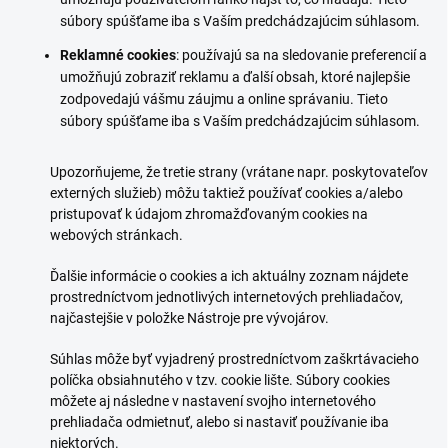
súbory spúšťame iba s Vaším predchádzajúcim súhlasom.
Reklamné cookies
: používajú sa na sledovanie preferencií a
umožňujú zobraziť reklamu a ďalší obsah, ktoré najlepšie
zodpovedajú vášmu záujmu a online správaniu. Tieto
súbory spúšťame iba s Vaším predchádzajúcim súhlasom.
Upozorňujeme, že tretie strany (vrátane napr. poskytovateľov
externých služieb) môžu taktiež používať cookies a/alebo
pristupovať k údajom zhromažďovaným cookies na
webových stránkach.
Ďalšie informácie o cookies a ich aktuálny zoznam nájdete
prostredníctvom jednotlivých internetových prehliadačov,
najčastejšie v položke Nástroje pre vývojárov.
Súhlas môže byť vyjadrený prostredníctvom zaškrtávacieho
políčka obsiahnutého v tzv. cookie lište. Súbory cookies
môžete aj následne v nastavení svojho internetového
prehliadača odmietnuť, alebo si nastaviť používanie iba
niektorých.