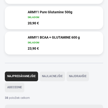
ARMY1 Pure Glutamine 500g
SKLADOM
20,90 €
ARMY1 BCAA + GLUTAMINE 600 g
SKLADOM
23,90 €
R
a
NAJPREDÁVANEJŠIE
NAJLACNEJŠIE
NAJDRAHŠIE
d
e
ABECEDNE
n
i
38
položiek celkom
e
p