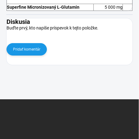
Superfine Micronizovaný L-Glutamin
5 000 mg
Diskusia
Buďte prvý, kto napíše príspevok k tejto položke.
Pridať komentár
Z
á
p
ä
t
i