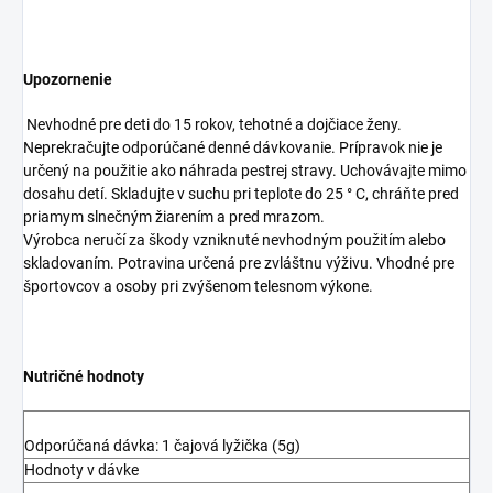
Upozornenie
Nevhodné pre deti do 15 rokov, tehotné a dojčiace ženy.
Neprekračujte odporúčané denné dávkovanie. Prípravok nie je
určený na použitie ako náhrada pestrej stravy. Uchovávajte mimo
dosahu detí. Skladujte v suchu pri teplote do 25 ° C, chráňte pred
priamym slnečným žiarením a pred mrazom.
Výrobca neručí za škody vzniknuté nevhodným použitím alebo
skladovaním. Potravina určená pre zvláštnu výživu. Vhodné pre
športovcov a osoby pri zvýšenom telesnom výkone.
Nutričné hodnoty
Odporúčaná dávka: 1 čajová lyžička (5g)
Hodnoty v dávke