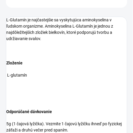
OPÝTAŤ SA
STRÁŽIŤ
L-Glutamín je najčastejšie sa vyskytujúca aminokyselina v
ľudskom organizme. Aminokyselina L-Glutamín je jednou z
najdôležitejších zložiek bielkovín, ktoré podporujú tvorbu a
udržiavanie svalov.
Zloženie
L-glutamín
Odporúčané dávkovanie
5g (1 čajová lyžička). Vezmite 1 čajovú lyžičku ihneď po fyzickej
záťaži a druhú večer pred spaním.