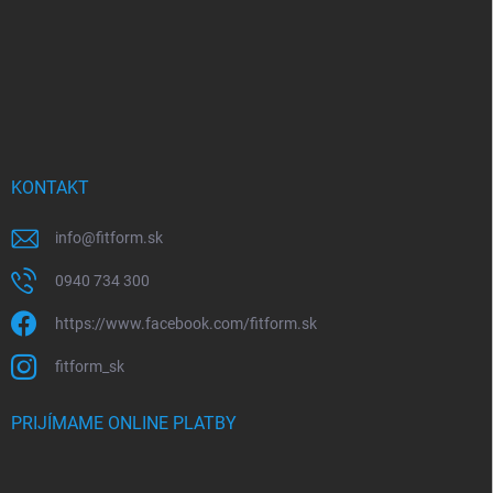
e
KONTAKT
info
@
fitform.sk
0940 734 300
https://www.facebook.com/fitform.sk
fitform_sk
PRIJÍMAME ONLINE PLATBY