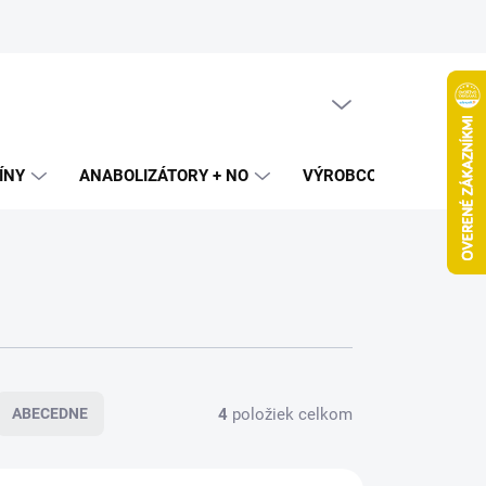
PRÁZDNY KOŠÍK
NÁKUPNÝ
KOŠÍK
ÍNY
ANABOLIZÁTORY + NO
VÝROBCOVIA
SPAL
4
položiek celkom
ABECEDNE