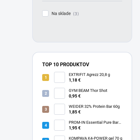
Na sklade
3
TOP 10 PRODUKTOV
EXTRIFIT Agrezz 20,8 g
1,18 €
GYM BEAM Thor Shot
0,95 €
WEIDER 32% Protein Bar 60g
1,85 €
PROM-IN Essential Pure Bar
65g
1,95 €
KOMPAVA K4-POWER gel 70 g