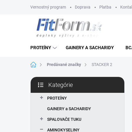
Prejsť
Vernostný program
Doprava
Platba
Konta
na
obsah
PROTEÍNY
GAINERY A SACHARIDY
BC
Domov
Predávané značky
STACKER 2
B
Kategórie
o
Preskočiť
č
kategórie
n
PROTEÍNY
ý
GAINERY a SACHARIDY
p
a
SPALOVAČE TUKU
n
AMINOKYSELINY
e