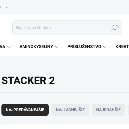
kt
Hľadať
AA
AMINOKYSELINY
PRÍSLUŠENSTVO
KREAT
STACKER 2
R
a
NAJPREDÁVANEJŠIE
NAJLACNEJŠIE
NAJDRAHŠIE
d
e
n
V