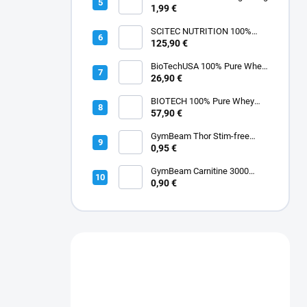
1,99 €
SCITEC NUTRITION 100%
Whey Protein Professional
125,90 €
5000g
BioTechUSA 100% Pure Whey
900 g
26,90 €
BIOTECH 100% Pure Whey
2000 g
57,90 €
GymBeam Thor Stim-free
shot 60 ml
0,95 €
GymBeam Carnitine 3000
Liquid Shot 60 ml
0,90 €
Máte otázku?
Obráťte sa na nás.