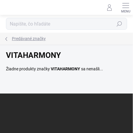
Prejsť
na
obsah
Hľadať
Predávané značky
VITAHARMONY
Žiadne produkty značky
VITAHARMONY
sa nenašli...
Z
á
p
ä
t
i