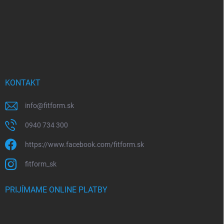
e
KONTAKT
info
@
fitform.sk
0940 734 300
https://www.facebook.com/fitform.sk
fitform_sk
PRIJÍMAME ONLINE PLATBY