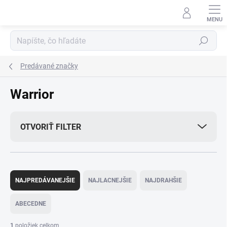
Prejsť
na
obsah
Hľadať
Predávané značky
Warrior
OTVORIŤ FILTER
R
a
NAJPREDÁVANEJŠIE
NAJLACNEJŠIE
NAJDRAHŠIE
d
e
ABECEDNE
n
i
1
položiek celkom