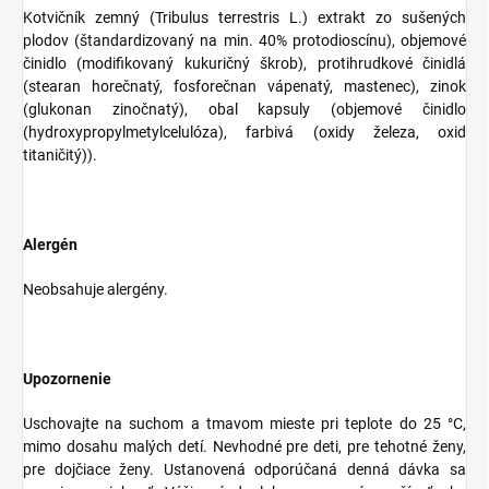
Kotvičník zemný (Tribulus terrestris L.) extrakt zo sušených
plodov (štandardizovaný na min. 40% protodioscínu), objemové
činidlo (modifikovaný kukuričný škrob), protihrudkové činidlá
(stearan horečnatý, fosforečnan vápenatý, mastenec), zinok
(glukonan zinočnatý), obal kapsuly (objemové činidlo
(hydroxypropylmetylcelulóza), farbivá (oxidy železa, oxid
titaničitý)).
Alergén
Neobsahuje alergény.
Upozornenie
Uschovajte na suchom a tmavom mieste pri teplote do 25 °C,
mimo dosahu malých detí. Nevhodné pre deti, pre tehotné ženy,
pre dojčiace ženy. Ustanovená odporúčaná denná dávka sa