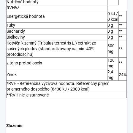
Nutričné hodnoty
RVH%*
0 kJ /
Energetická hodnota
**
0 kcal
Tuky
0 g
**
Sacharidy
0 g
**
Bielkoviny
0 g
**
Kotvičník zemný (Tribulus terrestris L.) extrakt zo
300
sušených plodov (štandardizovaný na min. 40%
**
mg
protodioscínu)
120
z toho protodioscín
**
mg
2,4
Zinok
24%
mg
*RVH - Referenčná výživová hodnota. Referenčný príjem
priemerného dospelého (8400 kJ / 2000 kcal)
**RVH nie je stanovené
Zloženie