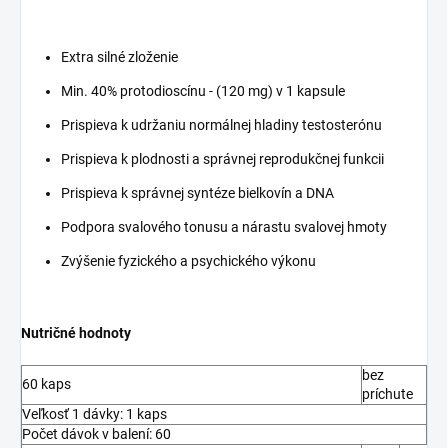
Extra silné zloženie
Min. 40% protodioscínu - (120 mg) v 1 kapsule
Prispieva k udržaniu normálnej hladiny testosterónu
Prispieva k plodnosti a správnej reprodukčnej funkcii
Prispieva k správnej syntéze bielkovín a DNA
Podpora svalového tonusu a nárastu svalovej hmoty
Zvýšenie fyzického a psychického výkonu
Nutričné hodnoty
bez
60 kaps
príchute
Veľkosť 1 dávky: 1 kaps
Počet dávok v balení: 60