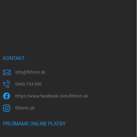
i
e
KONTAKT
info
@
fitform.sk
0940 734 300
https://www.facebook.com/fitform.sk
fitform_sk
PRIJÍMAME ONLINE PLATBY