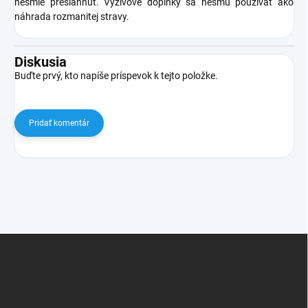
nesmie presiahnuť. Výživové doplnky sa nesmú používať ako
náhrada rozmanitej stravy.
Diskusia
Buďte prvý, kto napíše príspevok k tejto položke.
Pridať komentár
Z
á
p
ä
t