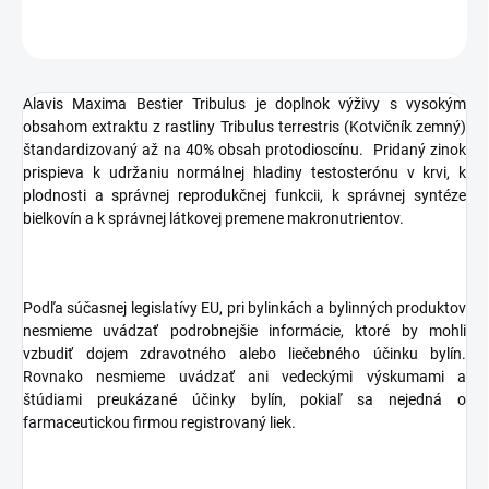
OPÝTAŤ SA
STRÁŽIŤ
Alavis Maxima Bestier Tribulus je doplnok výživy s vysokým
obsahom extraktu z rastliny Tribulus terrestris (Kotvičník zemný)
štandardizovaný až na 40% obsah protodioscínu. Pridaný zinok
prispieva k udržaniu normálnej hladiny testosterónu v krvi, k
plodnosti a správnej reprodukčnej funkcii, k správnej syntéze
bielkovín a k správnej látkovej premene makronutrientov.
Podľa súčasnej legislatívy EU, pri bylinkách a bylinných produktov
nesmieme uvádzať podrobnejšie informácie, ktoré by mohli
vzbudiť dojem zdravotného alebo liečebného účinku bylín.
Rovnako nesmieme uvádzať ani vedeckými výskumami a
štúdiami preukázané účinky bylín, pokiaľ sa nejedná o
farmaceutickou firmou registrovaný liek.