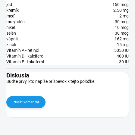
jód
150 mcg
kremík
2.50 mg
meď
2 mg
molybdén
30 mcg
nikel
10 mcg
selén
30 mcg
vápnik
162 mg
zinok
15 mg
Vitamín A - retinol
5050 IU
Vitamín D - kalciferol
400 IU
Vitamín E - tokoferol
30 IU
Diskusia
Buďte prvý, kto napíše príspevok k tejto položke.
Pridať komentár