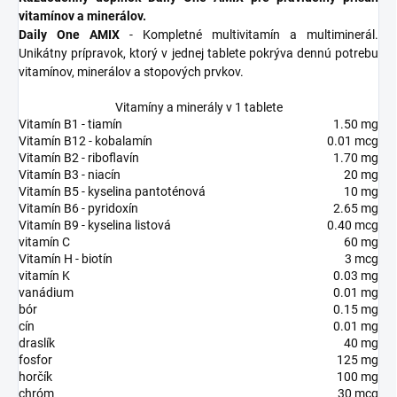
vitamínov a minerálov.
Daily One AMIX
- Kompletné multivitamín a multiminerál.
Unikátny prípravok, ktorý v jednej tablete pokrýva dennú potrebu
vitamínov, minerálov a stopových prvkov.
Vitamíny a minerály v 1 tablete
Vitamín B1 - tiamín
1.50 mg
Vitamín B12 - kobalamín
0.01 mcg
Vitamín B2 - riboflavín
1.70 mg
Vitamín B3 - niacín
20 mg
Vitamín B5 - kyselina pantoténová
10 mg
Vitamín B6 - pyridoxín
2.65 mg
Vitamín B9 - kyselina listová
0.40 mcg
vitamín C
60 mg
Vitamín H - biotín
3 mcg
vitamín K
0.03 mg
vanádium
0.01 mg
bór
0.15 mg
cín
0.01 mg
draslík
40 mg
fosfor
125 mg
horčík
100 mg
chróm
30 mcg