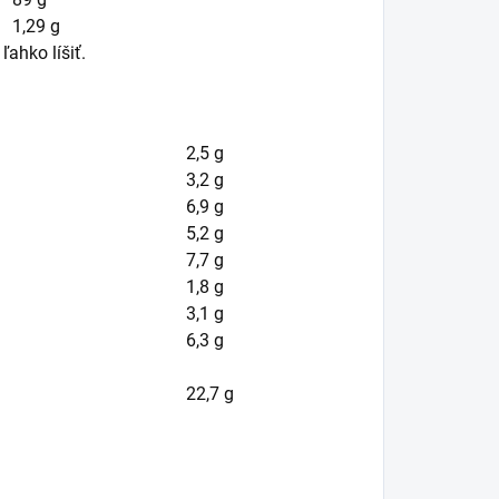
1,29 g
ahko líšiť.
2,5 g
3,2 g
6,9 g
5,2 g
7,7 g
1,8 g
3,1 g
6,3 g
22,7 g