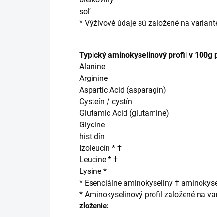
soľ
* Výživové údaje sú založené na variante
Typický aminokyselinový profil v 100g 
Alanine
Arginine
Aspartic Acid (asparagín)
Cysteín / cystín
Glutamic Acid (glutamine)
Glycine
histidín
Izoleucín * †
Leucine * †
Lysine *
* Esenciálne aminokyseliny † aminokys
* Aminokyselinový profil založené na var
zloženie: