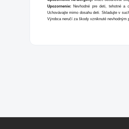
Upozornenie:
Nevhodné pre deti, tehotné a do
Uchovávajte mimo dosahu deti. Skladujte v such
Výrobca neručí za škody vzniknuté nevhodným p
Z
á