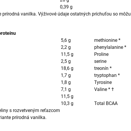
0,39 g
 prírodná vanilka. Výživové údaje ostatných príchuťou so môžu ľ
proteínu
5,6 g
methionine *
2,2 g
phenylalanine *
11,5 g
Proline
2,5 g
serine
18,6 g
treonín *
1,7 g
tryptophan *
1,8 g
Tyrosine
7,1 g
Valine * †
11,5 g
10,3 g
Total BCAA
eliny s rozvetveným reťazcom
iante prírodná vanilka.