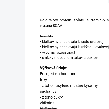
Gold Whey protein Isolate je prémiový s
vrátane BCAA.
benefity
• bielkoviny prispievajú k rastu svalovej h
• bielkoviny prispievajú k udržaniu svalove
• výborná rozpustnosť
• s nízkym obsahom tukov a cukrov
Výživové údaje:
Energetická hodnota
tuky
- z toho nasýtené mastné kyseliny
sacharidy
- z toho cukry
vláknina
bielkoviny