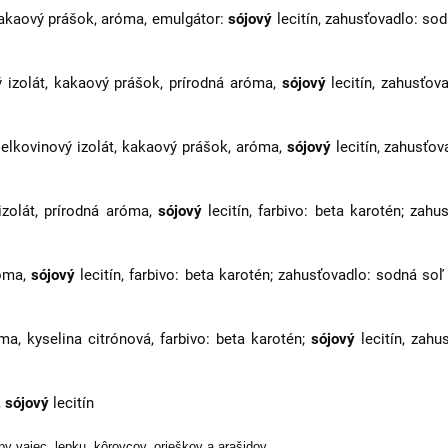
kakaový prášok, aróma, emulgátor:
sójový
lecitín, zahusťovadlo: sod
 izolát, kakaový prášok, prírodná aróma,
sójový
lecitín, zahusťov
elkovinový izolát, kakaový prášok, aróma,
sójový
lecitín, zahusťov
zolát, prírodná aróma,
sójový
lecitín, farbivo: beta karotén; zah
óma,
sójový
lecitín, farbivo: beta karotén; zahusťovadlo: sodná soľ
ma, kyselina citrónová, farbivo: beta karotén;
sójový
lecitín, zahu
,
sójový
lecitín
 vajec, lepku, kôrovcov, orieškov a arašidov.