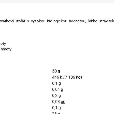
rvátkový izolát s vysokou biologickou hodnotou, ľahko strávit
moty
j hmoty
30 g
446 kJ / 106 kcal
0,1 g
0,04 g
0,2 g
0,03 gg
0,1 g
26 g