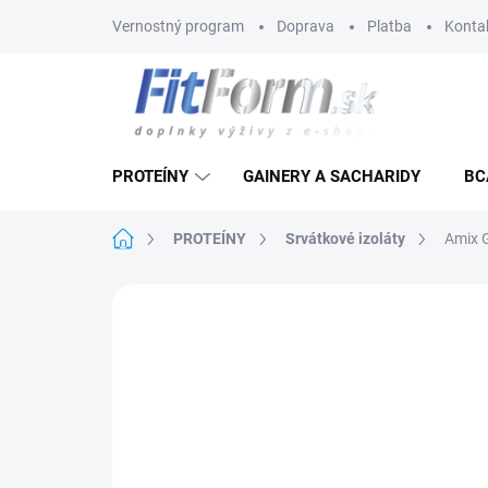
Prejsť
Vernostný program
Doprava
Platba
Konta
na
obsah
PROTEÍNY
GAINERY A SACHARIDY
BC
Domov
PROTEÍNY
Srvátkové izoláty
Amix G
1 hodnotenie
Podrobnosti hodnoteni