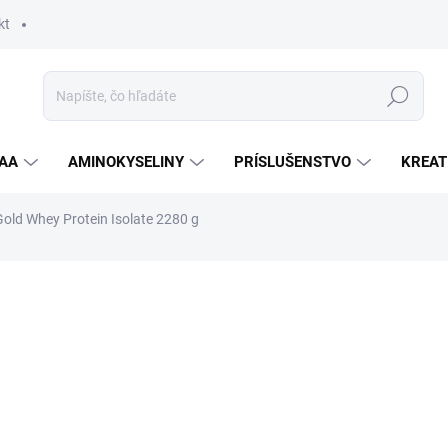
kt
Hľadať
AA
AMINOKYSELINY
PRÍSLUŠENSTVO
KREAT
old Whey Protein Isolate 2280 g
a
ZNAČKA:
AMIX
86,90 €
Jednotková
DOČASNE VYPREDANÉ
cena:
PRÍCHUŤ