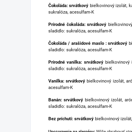
Čokoláda: srvátkový
bielkovinový izolát, 
sukralóza, acesulfam-K
Prírodné čokoláda: srvátkový
bielkovinový
sladidlo: sukralóza, acesulfam-K
Čokoláda / arašidové maslo :
srvátkový
bi
sladidlo: sukralóza, acesulfam-K
Prírodné vanilka:
srvátkový
bielkovinový i
sladidlo: sukralóza, acesulfam-K
Vanilka: srvátkový
bielkovinový izolát, ar
acesulfam-K
Banán: srvátkový
bielkovinový izolát, aró
sladidlo: sukralóza, acesulfam-K
Bez príchuti:
srvátkový
bielkovinový izolát
Upozornenie na alergény:
Môže obsahovať stopy