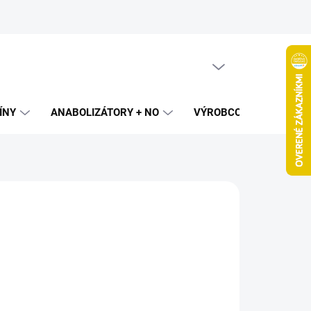
PRÁZDNY KOŠÍK
NÁKUPNÝ
KOŠÍK
ÍNY
ANABOLIZÁTORY + NO
VÝROBCOVIA
SPAL