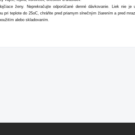
jčiace ženy. Neprekračujte odporúčané denné dávkovanie. Liek nie je u
u pri teplote do 25oC, chráňte pred priamym slnečným žiarením a pred mraz
oužitím alebo skladovaním.