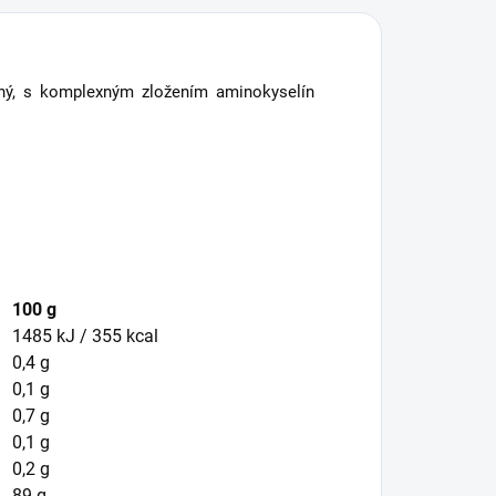
eľný, s komplexným zložením aminokyselín
100 g
1485 kJ / 355 kcal
0,4 g
0,1 g
0,7 g
0,1 g
0,2 g
89 g