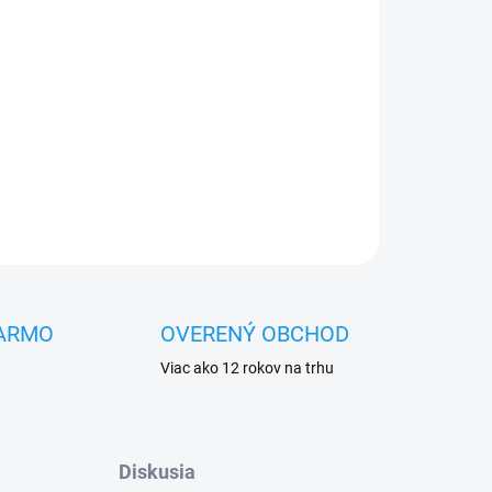
Pridať do košíka
OPÝTAŤ SA
STRÁŽIŤ
ARMO
OVERENÝ OBCHOD
Viac ako 12 rokov na trhu
Diskusia