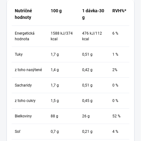
Nutričné
100 g
1 dávka-30
RVH%*
hodnoty
g
Energetická
1588 kJ/374
476 kJ/112
6 %
hodnota
kcal
kcal
Tuky
1,7 g
0,51 g
1 %
z toho nasýtené
1,4 g
0,42 g
2%
Sacharidy
1,7 g
0,51 g
0 %
z toho cukry
1,5 g
0,45 g
0 %
Bielkoviny
88 g
26 g
52 %
Soľ
0,7 g
0,21 g
4 %