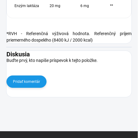
Enzým laktáza
20 mg
6 mg
**
*RVH - Referenčná výživová hodnota. Referenčný príjem
priemerného dospelého (8400 kJ / 2000 kcal)
Diskusia
Buďte prvý, kto napíše príspevok k tejto položke.
Pridať komentár
Z