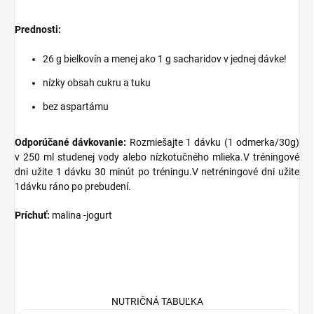
Prednosti:
26 g bielkovín a menej ako 1 g sacharidov v jednej dávke!
nízky obsah cukru a tuku
bez aspartámu
Odporúčané dávkovanie:
Rozmiešajte 1 dávku (1 odmerka/30g)
v 250 ml studenej vody alebo nízkotučného mlieka.V tréningové
dni užite 1 dávku 30 minút po tréningu.V netréningové dni užite
1dávku ráno po prebudení.
Príchuť:
malina -jogurt
NUTRIČNÁ TABUĽKA