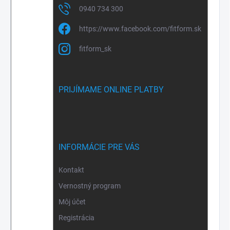
0940 734 300
https://www.facebook.com/fitform.sk
fitform_sk
PRIJÍMAME ONLINE PLATBY
INFORMÁCIE PRE VÁS
Kontakt
Vernostný program
Môj účet
Registrácia