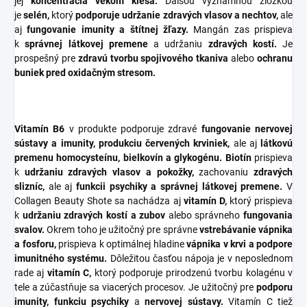
jej
koncentrácia vekom klesá.
Ďalšou významnou zložkou
je
selén,
ktorý
podporuje udržanie zdravých vlasov a nechtov,
ale
aj
fungovanie imunity a štítnej žľazy.
Mangán zas prispieva
k
správnej látkovej premene
a udržaniu
zdravých kostí.
Je
prospešný pre
zdravú tvorbu spojivového tkaniva
alebo
ochranu
buniek
pred oxidačným stresom.
Vitamín B6
v produkte podporuje zdravé
fungovanie nervovej
sústavy a imunity, produkciu červených krviniek,
ale aj
látkovú
premenu homocysteínu, bielkovín a glykogénu. Biotín
prispieva
k
udržaniu zdravých vlasov a pokožky,
zachovaniu
zdravých
slizníc,
ale aj
funkcii psychiky a správnej látkovej premene.
V
Collagen Beauty Shote sa nachádza aj
vitamín D,
ktorý prispieva
k
udržaniu zdravých kostí a zubov
alebo správneho
fungovania
svalov.
Okrem toho je užitočný pre správne
vstrebávanie vápnika
a fosforu,
prispieva k optimálnej hladine
vápnika v krvi a podpore
imunitného systému.
Dôležitou časťou nápoja je v neposlednom
rade aj
vitamín C,
ktorý podporuje prirodzenú tvorbu kolagénu v
tele a zúčastňuje sa viacerých procesov. Je užitočný pre
podporu
imunity, funkciu psychiky
a
nervovej sústavy.
Vitamín C tiež