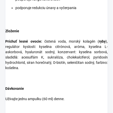
podporuje redukciu únavy a vyčerpania
Zloženie
Príchuť lesné ovocie:
čistená voda, morský kolagén (
ryby
),
regulátor kyslosti: kyselina citrónová, aróma, kyselina L-
askorbová, hyaluronát sodný, konzervant: kyselina sorbová,
sladidlá: acesulfám K, sukralóza, cholekalciferol, pyridoxín
hydrochlorid, síran horečnatý, D-biotín, seleničitan sodný, farbivo:
košelina.
Dávkovanie
Užívajte jednu ampulku (60 ml) denne.