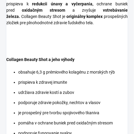
prispieva k
redukcii únavy a vyčerpania,
ochrane buniek
pred
oxidačným stresom
a zvyšuje
vstrebávanie
železa.
Collagen Beauty Shot je
originálny komplex
prospešných
zložiek pre plnohodnotné zdravie ľudského tela.
Collagen Beauty Shot a jeho výhody
obsahuje 6,3 g prémiového kolagénu z morských rýb
prispieva k zdravej imunite
udržiava zdravie kostí a zubov
podporuje zdravie pokožky, nechtov a vlasov
je prospešný pre tvorbu spojivového tkaniva
pomáha v ochrane buniek pred oxidačným stresom
podporuje fungovanie svalov