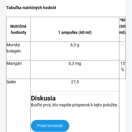
Tabuľka nutričných hodnôt
*RI
Nutričné
(60
hodnoty
1 ampulka (60 ml)
ml)
Morský
6,3 g
-
kolagén
Mangán
0,3 mg
15
%
Selén
27,5
Diskusia
Buďte prvý, kto napíše príspevok k tejto položke.
Pridať komentár