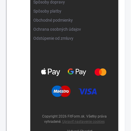
Spôsoby dopravy
Spôsoby platby
Obchodné podmienky
Ochrana osobných údajov
Odstúpenie od zmluvy
Copyright 2026
FitForm.sk
. Všetky práva
vyhradené.
Upraviť nastavenie cookies