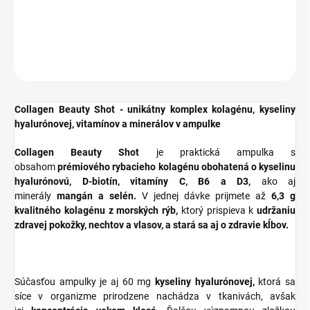
DETAILNÉ INFORMÁCIE
OPÝTAŤ SA
STRÁŽIŤ
Collagen Beauty Shot - unikátny komplex kolagénu, kyseliny
hyalurónovej, vitamínov a minerálov v ampulke
Collagen Beauty Shot
je praktická ampulka s
obsahom
prémiového rybacieho kolagénu obohatená o kyselinu
hyalurónovú, D-biotín, vitamíny C, B6 a D3,
ako aj
minerály
mangán a selén.
V jednej dávke prijmete až
6,3 g
kvalitného kolagénu z morských rýb,
ktorý prispieva k
udržaniu
zdravej pokožky, nechtov a vlasov, a stará sa aj o zdravie kĺbov.
Súčasťou ampulky je aj 60 mg
kyseliny hyalurónovej,
ktorá sa
síce v organizme prirodzene nachádza v tkanivách, avšak