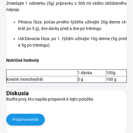
Zmiešajte 1 odmerku (5g) prípravku s 500 ml vášho obľúbeného
nápoja.
Plniaca fáza: počas prvého týždňa užívajte 20g denne (4-
krát po 5 g), dve dávky pred a dve po tréningu.
Udržiavacia fáza: po 1. týždni užívajte 10g denne (5g pred
a 5g po tréningu).
Nutričné hodnoty
1 dávka
100g
kreatín monohydrát
5 g
100 g
Diskusia
Buďte prvý, kto napíše príspevok k tejto položke.
Pridať komentár