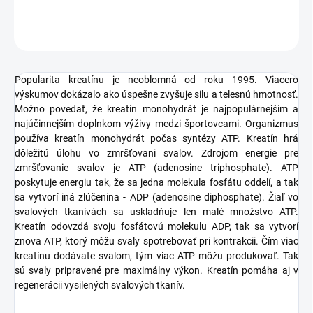
OPÝTAŤ SA
STRÁŽIŤ
Popularita kreatínu je neoblomná od roku 1995. Viacero
výskumov dokázalo ako úspešne zvyšuje silu a telesnú hmotnosť.
Možno povedať, že kreatín monohydrát je najpopulárnejším a
najúčinnejším doplnkom výživy medzi športovcami. Organizmus
používa kreatín monohydrát počas syntézy ATP. Kreatín hrá
dôležitú úlohu vo zmršťovani svalov. Zdrojom energie pre
zmršťovanie svalov je ATP (adenosine triphosphate). ATP
poskytuje energiu tak, že sa jedna molekula fosfátu oddelí, a tak
sa vytvorí iná zlúčenina - ADP (adenosine diphosphate). Žiaľ vo
svalových tkanivách sa uskladňuje len malé množstvo ATP.
Kreatín odovzdá svoju fosfátovú molekulu ADP, tak sa vytvorí
znova ATP, ktorý môžu svaly spotrebovať pri kontrakcii. Čím viac
kreatínu dodávate svalom, tým viac ATP môžu produkovať. Tak
sú svaly pripravené pre maximálny výkon. Kreatín pomáha aj v
regenerácii vysilených svalových tkanív.