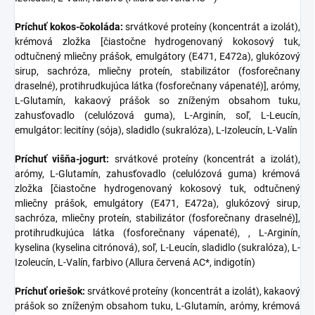
Príchuť kokos-čokoláda:
srvátkové proteíny (koncentrát a izolát),
krémová zložka [čiastočne hydrogenovaný kokosový tuk,
odtučnený mliečny prášok, emulgátory (E471, E472a), glukózový
sirup, sachróza, mliečny proteín, stabilizátor (fosforečnany
draselné), protihrudkujúca látka (fosforečnany vápenaté)], arómy,
L-Glutamín, kakaový prášok so zníženým obsahom tuku,
zahusťovadlo (celulózová guma), L-Arginín, soľ, L-Leucín,
emulgátor: lecitíny (sója), sladidlo (sukralóza), L-Izoleucín, L-Valín
Príchuť višňa-jogurt:
srvátkové proteíny (koncentrát a izolát),
arómy, L-Glutamín, zahusťovadlo (celulózová guma) krémová
zložka [čiastočne hydrogenovaný kokosový tuk, odtučnený
mliečny prášok, emulgátory (E471, E472a), glukózový sirup,
sachróza, mliečny proteín, stabilizátor (fosforečnany draselné)],
protihrudkujúca látka (fosforečnany vápenaté), , L-Arginín,
kyselina (kyselina citrónová), soľ, L-Leucín, sladidlo (sukralóza), L-
Izoleucín, L-Valín, farbivo (Allura červená AC*, indigotín)
Príchuť oriešok:
srvátkové proteíny (koncentrát a izolát), kakaový
prášok so zníženým obsahom tuku, L-Glutamín, arómy, krémová