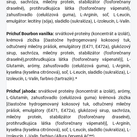
sirup, sachróza, mliečny proteín, stabilizátor (fosforečnany
draselné), protihrudkujúca látka (fosforečnany vápenaté),
zahusťovadlo (celulózová guma), L-Arginín, soľ, L-Leucín,
emulgátor: lecitíny (sója), sladidlo (sukralóza), L-Izoleucín, L-Valín.
Príchuť Bourbon vanilka:
srvátkové proteíny (koncentrát a izolát),
krémová zložka [čiastočne hydrogenovaný kokosový tuk,
odtučnený mliečny prášok, emulgátory (E471, E472a), glukózový
sirup, sachróza, mliečny proteín, stabilizátor (fosforečnany
draselné),protihrudkujúca látka (fosforečnany vápenaté)], L-
Glutamín, arómy, zahusťovadlo (celulózová guma), L-Arginín,
kyselina (kyselina citrónová), soľ, L-Leucín, sladidlo (sukralóza), L-
Izoleucín, L-Valín, farbivo (tartrazín).*
Príchuť jahoda:
srvátkové proteíny (koncentrát a izolát), arómy,
L-Glutamín, zahusťovadlo (celulózová guma) krémová zložka
[čiastočne hydrogenovaný kokosový tuk, odtučnený mliečny
prášok, emulgátory (E471, E472a), glukózový sirup, sachróza,
mliečny proteín, stabilizátor (fosforečnany draselné),
protihrudkujúca látka (fosforečnany vápenaté)], L-Arginín,
kyselina (kyselina citrónová), soľ, L-Leucín, sladidlo (sukralóza), L-
Izoleucín, L-Valín, farbivo (Allura červená AC**)