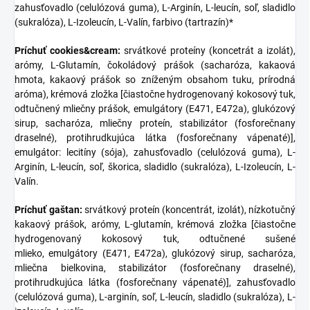
zahusťovadlo (celulózová guma), L-Arginín, L-leucín, soľ, sladidlo
(sukralóza), L-Izoleucín, L-Valín, farbivo (tartrazín)*
Príchuť cookies&cream:
srvátkové proteíny (koncetrát a izolát),
arómy, L-Glutamín, čokoládový prášok (sacharóza, kakaová
hmota, kakaový prášok so zníženým obsahom tuku, prírodná
aróma), krémová zložka [čiastočne hydrogenovaný kokosový tuk,
odtučnený mliečny prášok, emulgátory (E471, E472a), glukózový
sirup, sacharóza, mliečny proteín, stabilizátor (fosforečnany
draselné), protihrudkujúca látka (fosforečnany vápenaté)],
emulgátor: lecitíny (sója), zahusťovadlo (celulózová guma), L-
Arginín, L-leucín, soľ, škorica, sladidlo (sukralóza), L-Izoleucín, L-
Valín.
Príchuť gaštan:
srvátkový proteín (koncentrát, izolát), nízkotučný
kakaový prášok, arómy, L-glutamín, krémová zložka [čiastočne
hydrogenovaný kokosový tuk, odtučnené sušené
mlieko, emulgátory (E471, E472a), glukózový sirup, sacharóza,
mliečna bielkovina, stabilizátor (fosforečnany draselné),
protihrudkujúca látka (fosforečnany vápenaté)], zahusťovadlo
(celulózová guma), L-arginín, soľ, L-leucín, sladidlo (sukralóza), L-