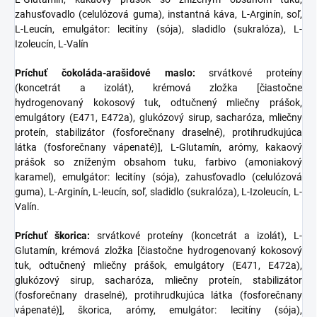
zahusťovadlo (celulózová guma), instantná káva, L-Arginín, soľ,
L-Leucín, emulgátor: lecitíny (sója), sladidlo (sukralóza), L-
Izoleucín, L-Valín
Príchuť čokoláda-arašidové maslo:
srvátkové proteíny
(koncetrát a izolát), krémová zložka [čiastočne
hydrogenovaný kokosový tuk, odtučnený mliečny prášok,
emulgátory (E471, E472a), glukózový sirup, sacharóza, mliečny
proteín, stabilizátor (fosforečnany draselné), protihrudkujúca
látka (fosforečnany vápenaté)], L-Glutamín, arómy, kakaový
prášok so zníženým obsahom tuku, farbivo (amoniakový
karamel), emulgátor: lecitíny (sója), zahusťovadlo (celulózová
guma), L-Arginín, L-leucín, soľ, sladidlo (sukralóza), L-Izoleucín, L-
Valín.
Príchuť škorica:
srvátkové proteíny (koncetrát a izolát), L-
Glutamín, krémová zložka [čiastočne hydrogenovaný kokosový
tuk, odtučnený mliečny prášok, emulgátory (E471, E472a),
glukózový sirup, sacharóza, mliečny proteín, stabilizátor
(fosforečnany draselné), protihrudkujúca látka (fosforečnany
vápenaté)], škorica, arómy, emulgátor: lecitíny (sója),