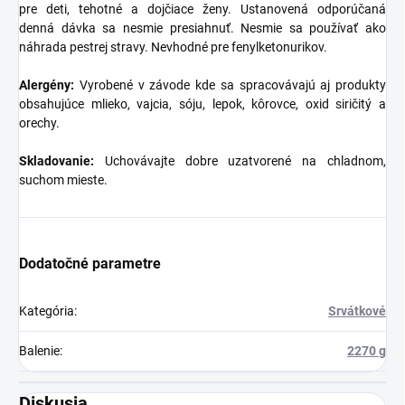
pre deti, tehotné a dojčiace ženy. Ustanovená odporúčaná
denná dávka sa nesmie presiahnuť. Nesmie sa používať ako
náhrada pestrej stravy. Nevhodné pre fenylketonurikov.
Alergény:
Vyrobené v závode kde sa spracovávajú aj produkty
obsahujúce mlieko, vajcia, sóju, lepok, kôrovce, oxid siričitý a
orechy.
Skladovanie:
Uchovávajte dobre uzatvorené na chladnom,
suchom mieste.
Dodatočné parametre
Kategória
:
Srvátkové
Balenie
:
2270 g
Diskusia