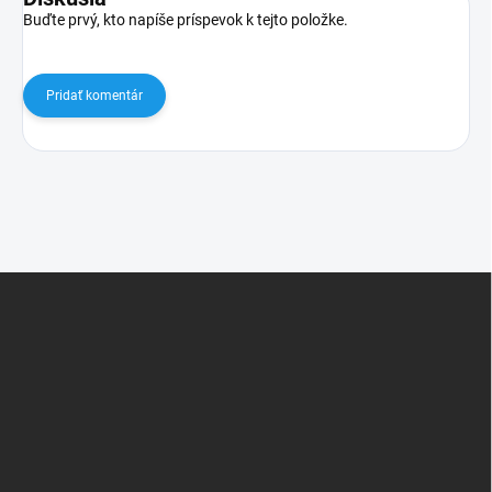
Buďte prvý, kto napíše príspevok k tejto položke.
Pridať komentár
Z
á
p
ä
t
i
e