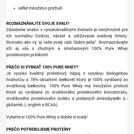
veľké množstvo príchutí
ROZMAZNÁVAJTE SVOJE SVALY!
Zásobenie svalov s vysokokvalitnými živinami je nevyhnutné pre
ich normálnu funkciu, nárast a udržovanie svalovej hmoty.
Rovnako ako vy, aj vaše svaly radi "dobre jedia". Rozmaznávajte
ich aj vás s chutným a smotanovým 100% Pure Whey
proteínovým práškom!
PREČO SI VYBRAŤ 100% PURE WHEY?
Je vysoko kvalitný proteínový nápoj s vysokou biologickou
hodnotou a 78% obsahom bielkovín ktorý je 100% vyrábaný zo
srvátkovej bielkoviny. 100% Pure Whey má množstvo príchutí
ktoré sú vyrábané zo srvátkového proteínového koncentrátu,
srvátkového proteínového izolátu a pridaných aminokyselín (L-
glutamín, L-arginín a BCAA).
Vyberte si 100% Pure Whey a dobite si svaly!
PREČO POTREBUJEME PROTEÍNY