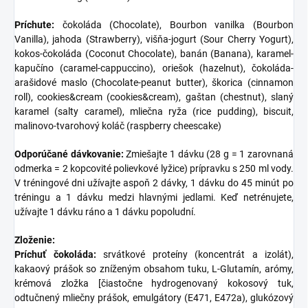
Príchute:
čokoláda (Chocolate), Bourbon vanilka (Bourbon
Vanilla), jahoda (Strawberry), višňa-jogurt (Sour Cherry Yogurt),
kokos-čokoláda (Coconut Chocolate), banán (Banana), karamel-
kapučíno (caramel-cappuccino), oriešok (hazelnut), čokoláda-
arašidové maslo (Chocolate-peanut butter), škorica (cinnamon
roll), cookies&cream (cookies&cream), gaštan (chestnut), slaný
karamel (salty caramel), mliečna ryža (rice pudding), biscuit,
malinovo-tvarohový koláč (raspberry cheescake)
Odporúčané dávkovanie:
Zmiešajte 1 dávku (28 g = 1 zarovnaná
odmerka = 2 kopcovité polievkové lyžice) prípravku s 250 ml vody.
V tréningové dni užívajte aspoň 2 dávky, 1 dávku do 45 minút po
tréningu a 1 dávku medzi hlavnými jedlami. Keď netrénujete,
užívajte 1 dávku ráno a 1 dávku popoludní.
Zloženie:
Príchuť čokoláda:
srvátkové proteíny (koncentrát a izolát),
kakaový prášok so zníženým obsahom tuku, L-Glutamín, arómy,
krémová zložka [čiastočne hydrogenovaný kokosový tuk,
odtučnený mliečny prášok, emulgátory (E471, E472a), glukózový