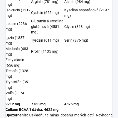
Arginín (781 mg)
Alanín (984 mg)
mg)
Izoleucín (1212
Kyselina asparágová (2197
Cysteín (655 mg)
mg)
mg)
Glutamín a Kyselina
Leucín (2236
glutámová (4581
Glycín (368 mg)
mg)
mg )
Lyzín (1887
Tyrozín (611 mg)
Serín (976 mg)
mg)
Metionín (483
Prolín (1135 mg)
mg)
Fenylalanín
(656 mg)
Treonín (1328
mg)
Tryptofán (351
mg)
Valín (1174
mg)
9712 mg
7763 mg
4525 mg
Celkom BCAA 1 dávka: 4622 mg
Upozornenie:
Uskladňujte mimo dosahu malých detí. Nevhodné