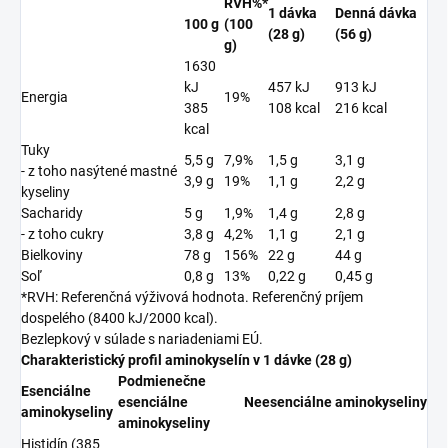
RVH%*
1 dávka
Denná dávka
100 g
(100
(28 g)
(56 g)
g)
1630
kJ
457 kJ
913 kJ
Energia
19%
385
108 kcal
216 kcal
kcal
Tuky
5,5 g
7,9%
1,5 g
3,1 g
- z toho nasýtené mastné
3,9 g
19%
1,1 g
2,2 g
kyseliny
Sacharidy
5 g
1,9%
1,4 g
2,8 g
- z toho cukry
3,8 g
4,2%
1,1 g
2,1 g
Bielkoviny
78 g
156%
22 g
44 g
Soľ
0,8 g
13%
0,22 g
0,45 g
*RVH: Referenčná výživová hodnota. Referenčný príjem
dospelého (8400 kJ/2000 kcal).
Bezlepkový v súlade s nariadeniami EÚ.
Charakteristický profil aminokyselín v 1 dávke (28 g)
Podmienečne
Esenciálne
esenciálne
Neesenciálne aminokyseliny
aminokyseliny
aminokyseliny
Histidín (385