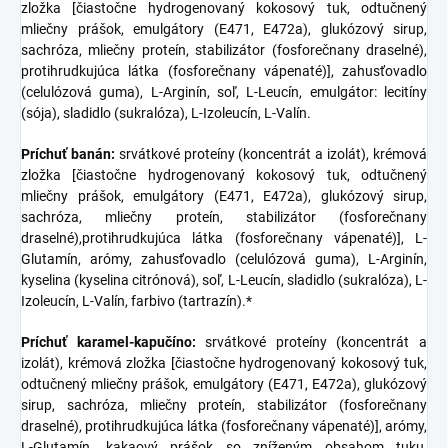
zložka [čiastočne hydrogenovaný kokosový tuk, odtučnený
mliečny prášok, emulgátory (E471, E472a), glukózový sirup,
sachróza, mliečny proteín, stabilizátor (fosforečnany draselné),
protihrudkujúca látka (fosforečnany vápenaté)], zahusťovadlo
(celulózová guma), L-Arginín, soľ, L-Leucín, emulgátor: lecitíny
(sója), sladidlo (sukralóza), L-Izoleucín, L-Valín.
Príchuť banán:
srvátkové proteíny (koncentrát a izolát), krémová
zložka [čiastočne hydrogenovaný kokosový tuk, odtučnený
mliečny prášok, emulgátory (E471, E472a), glukózový sirup,
sachróza, mliečny proteín, stabilizátor (fosforečnany
draselné),protihrudkujúca látka (fosforečnany vápenaté)], L-
Glutamín, arómy, zahusťovadlo (celulózová guma), L-Arginín,
kyselina (kyselina citrónová), soľ, L-Leucín, sladidlo (sukralóza), L-
Izoleucín, L-Valín, farbivo (tartrazín).*
Príchuť karamel-kapučíno:
srvátkové proteíny (koncentrát a
izolát), krémová zložka [čiastočne hydrogenovaný kokosový tuk,
odtučnený mliečny prášok, emulgátory (E471, E472a), glukózový
sirup, sachróza, mliečny proteín, stabilizátor (fosforečnany
draselné), protihrudkujúca látka (fosforečnany vápenaté)], arómy,
L-Glutamín, kakaový prášok so zníženým obsahom tuku,