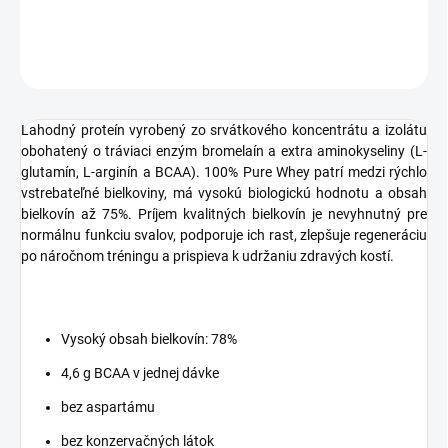
DETAILNÉ INFORMÁCIE
OPÝTAŤ SA
STRÁŽIŤ
Lahodný proteín vyrobený zo srvátkového koncentrátu a izolátu
obohatený o tráviaci enzým bromelaín a extra aminokyseliny (L-
glutamín, L-arginín a BCAA). 100% Pure Whey patrí medzi rýchlo
vstrebateľné bielkoviny, má vysokú biologickú hodnotu a obsah
bielkovín až 75%. Príjem kvalitných bielkovín je nevyhnutný pre
normálnu funkciu svalov, podporuje ich rast, zlepšuje regeneráciu
po náročnom tréningu a prispieva k udržaniu zdravých kostí.
Vysoký obsah bielkovín: 78%
4,6 g BCAA v jednej dávke
bez aspartámu
bez konzervačných látok