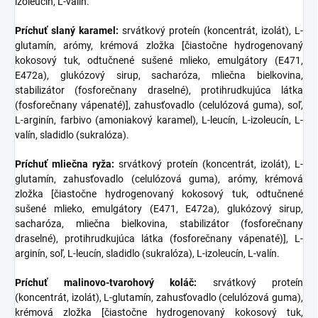
izoleucín, L-valín.
Príchuť slaný karamel:
srvátkový proteín (koncentrát, izolát), L-
glutamín, arómy, krémová zložka [čiastočne hydrogenovaný
kokosový tuk, odtučnené sušené mlieko, emulgátory (E471,
E472a), glukózový sirup, sacharóza, mliečna bielkovina,
stabilizátor (fosforečnany draselné), protihrudkujúca látka
(fosforečnany vápenaté)], zahusťovadlo (celulózová guma), soľ,
L-arginín, farbivo (amoniakový karamel), L-leucín, L-izoleucín, L-
valín, sladidlo (sukralóza).
Príchuť mliečna ryža:
srvátkový proteín (koncentrát, izolát), L-
glutamín, zahusťovadlo (celulózová guma), arómy, krémová
zložka [čiastočne hydrogenovaný kokosový tuk, odtučnené
sušené mlieko, emulgátory (E471, E472a), glukózový sirup,
sacharóza, mliečna bielkovina, stabilizátor (fosforečnany
draselné), protihrudkujúca látka (fosforečnany vápenaté)], L-
arginín, soľ, L-leucín, sladidlo (sukralóza), L-izoleucín, L-valín.
Príchuť malinovo-tvarohový koláč:
srvátkový proteín
(koncentrát, izolát), L-glutamín, zahusťovadlo (celulózová guma),
krémová zložka [čiastočne hydrogenovaný kokosový tuk,