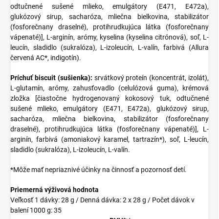
odtučnené sušené mlieko, emulgátory (E471, E472a),
glukózový sirup, sacharóza, mliečna bielkovina, stabilizátor
(fosforečnany draselné), protihrudkujúca látka (fosforečnany
vápenaté)], L-arginín, arómy, kyselina (kyselina citrónová), soľ, L-
leucín, sladidlo (sukralóza), L-izoleucín, L-valín, farbivá (Allura
červená AC*, indigotín).
Príchuť biscuit (sušienka):
srvátkový proteín (koncentrát, izolát),
L-glutamín, arómy, zahusťovadlo (celulózová guma), krémová
zložka [čiastočne hydrogenovaný kokosový tuk, odtučnené
sušené mlieko, emulgátory (E471, E472a), glukózový sirup,
sacharóza, mliečna bielkovina, stabilizátor (fosforečnany
draselné), protihrudkujúca látka (fosforečnany vápenaté)], L-
arginín, farbivá (amoniakový karamel, tartrazín*), soľ, L-leucín,
sladidlo (sukralóza), L-izoleucín, L-valín.
*Môže mať nepriaznivé účinky na činnosť a pozornosť detí.
Priemerná výživová hodnota
Veľkosť 1 dávky: 28 g / Denná dávka: 2 x 28 g / Počet dávok v
balení 1000 g: 35