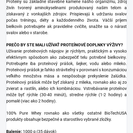
Proteíny sú základné stavebné kamene nášho organizmu, zdroj
živín tvorený aminokyselinami produkovaný našim telom a
získavaný z vonkajších zdrojov. Prispievajú k udržaniu svalov
počas tréningu, diéty a každodenného života. Väčší príjem
bielkovín potrebujete ak pravidelne cvičíte, snažíte sa o nárast
svalov alebo v starobe.
PREČO BY STE MALI UŽÍVAŤ PROTEÍNOVÉ DOPLNKY VÝŽIVY?
Užívanie proteínových nápojov je rýchlym, praktickým a vysoko
efektívnym spôsobom ako zabezpečiť telu potrebné bielkoviny.
Potrebujete iba proteínový prášok, šejker, vodu alebo mlieko.
Proteínový prášok je ľahko stráviteľný v porovnaní s konzumáciou
veľkého množstva mäsa a nespôsobuje prekyslenie žalúdka.
Proteínový prášok môže byť získaný z mlieka, rovnako ako aj zo
zvierat a rastlín, alebo ich kombináciou. Vstrebávanie proteínov
môže byť rýchle (30-40 minút), stredne rýchle (1-2 hodiny) a
pomalé (viac ako 2 hodiny).
100% Pure Whey rovnako ako všetky ostatné BioTechUSA
produkty obsahuje bezpečné a starostlivo vybrané zložky.
Balenie:
1000 g (35 dávok)