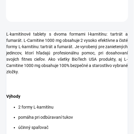
OPÝTAŤ SA
STRÁŽIŤ
L-karnitínové tablety s dvoma formami l-karnitínu: tartrát a
fumarát.
L-Carnitine 1000 mg obsahuje 2 vysoko efektívne a čisté
formy L-karnitínu: tartrát a fumarát. Je vyrobený pre zanietených
jedincov, ktorí hľadajú profesionálnu pomoc, pri dosahovaní
svojich fitnes cieľov. Ako všetky BioTech USA produkty, aj L-
Carnitine 1000 mg obsahuje 100% bezpečné a starostlivo vybrané
zložky.
Výhody
2 formy L-karnitínu
pomáha pri odbúravaní tukov
účinný spaľovač