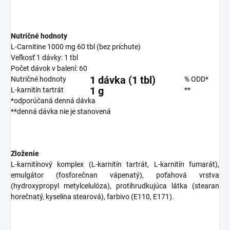
Nutričné hodnoty
L-Carnitine 1000 mg 60 tbl (bez príchute)
Veľkosť 1 dávky: 1 tbl
Počet dávok v balení: 60
1 dávka
(1 tbl)
Nutričné hodnoty
% ODD*
1
g
L-karnitín tartrát
**
*odporúčaná denná dávka
**denná dávka nie je stanovená
Zloženie
L-karnitínový komplex (L-karnitín tartrát, L-karnitín fumarát),
emulgátor (fosforečnan vápenatý), poťahová vrstva
(hydroxypropyl metylcelulóza), protihrudkujúca látka (stearan
horečnatý, kyselina stearová), farbivo (E110, E171).