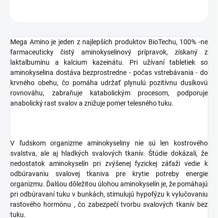
OPÝTAŤ SA
STRÁŽIŤ
Mega Amino je jeden z najlepších produktov BioTechu, 100% -ne
farmaceuticky čistý aminokyselinový prípravok, získaný z
laktalbumínu a kalcium kazeinátu. Pri užívaní tabletiek so
aminokyselina dostáva bezprostredne - počas vstrebávania - do
krvného obehu, čo pomáha udržať plynulú pozitívnu dusíkovú
rovnováhu, zabraňuje katabolickým procesom, podporuje
anabolický rast svalov a znižuje pomer telesného tuku.
V ľudskom organizme aminokyseliny nie sú len kostrového
svalstva, ale aj hladkých svalových tkanív. Štúdie dokázali, že
nedostatok aminokyselín pri zvýšenej fyzickej záťaži vedie k
odbúravaniu svalovej tkaniva pre krytie potreby energie
organizmu. Ďalšou dôležitou úlohou aminokyselín je, že pomáhajú
pri odbúravaní tuku v bunkách, stimulujú hypofýzu k vylučovaniu
rastového hormónu , čo zabezpečí tvorbu svalových tkanív bez
tuku.