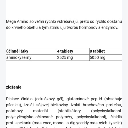
Mega Amino so veľmi rýchlo vstrebávajú, preto so rýchlo dostanú
do krvného obehu a tým stimulujú tvorbu hormónov a enzýmov.
účinné látky
4 tablety
8 tabliet
aminokyseliny
2525 mg
5050 mg
zloženie
Plniace činidlo (celulózový gél), glutamínové peptid (obsahuje
pšenicu), izolát sójovej bielkoviny, izolát hrachového proteínu,
poťahový materiál [stabilizátory (polyvinylalkohol-
polyetylénglykol-očkované polyméry, polyvinylalkohol), činidlá
proti spekaniu (mastenec, mono - a diglyceridy mastných kyselín)