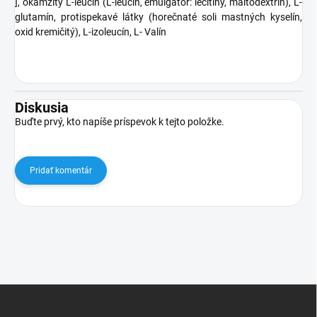
], okamžitý L-leucín (L-leucín, emulgátor: lecitíny, maltodextrín), L-
glutamín, protispekavé látky (horečnaté soli mastných kyselín,
oxid kremičitý), L-izoleucín, L- Valín
Diskusia
Buďte prvý, kto napíše príspevok k tejto položke.
Pridať komentár
Z
á