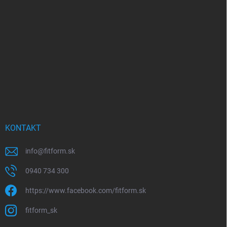
p
ä
t
i
e
KONTAKT
info
@
fitform.sk
0940 734 300
https://www.facebook.com/fitform.sk
fitform_sk