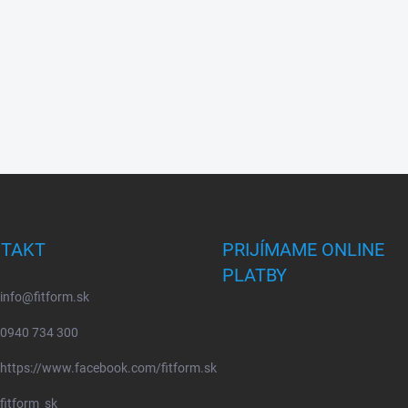
TAKT
PRIJÍMAME ONLINE
PLATBY
info
@
fitform.sk
0940 734 300
https://www.facebook.com/fitform.sk
fitform_sk