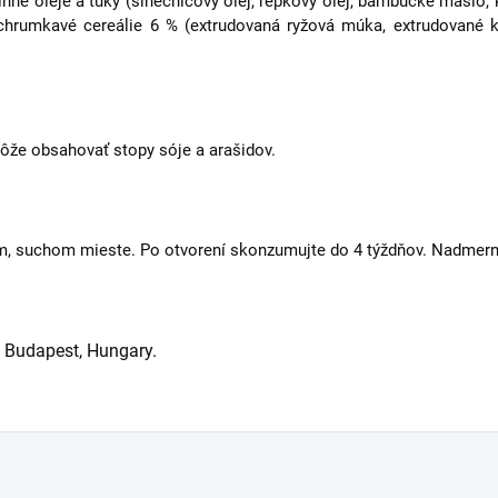
stlinné oleje a tuky (slnečnicový olej, repkový olej, bambucké maslo
 chrumkavé cereálie 6 % (extrudovaná ryžová múka, extrudované k
že obsahovať stopy sóje a arašidov.
m, suchom mieste. Po otvorení skonzumujte do 4 týždňov. Nadmer
3 Budapest, Hungary.