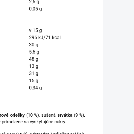
2,6 g
0,05 g
v 15 g
296 kJ/71 kcal
30 g
5,6 g
48 g
13 g
31 g
15 g
0,34 g
kové oriešky
(10 %), sušená
srvátka
(9 %),
 prirodzene sa vyskytujúce cukry.