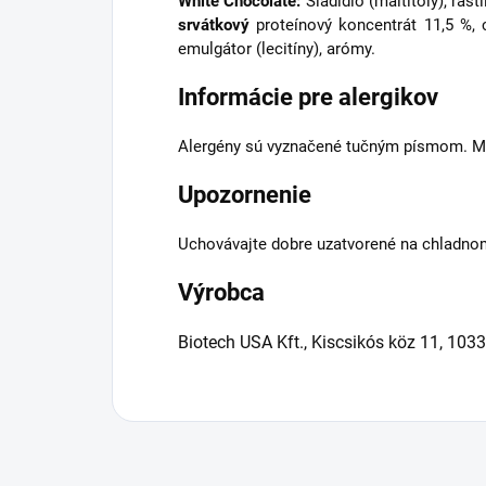
White Chocolate:
Sladidlo (maltitoly), ra
srvátkový
proteínový koncentrát 11,5 %,
emulgátor (lecitíny), arómy.
Informácie pre alergikov
Alergény sú vyznačené tučným písmom. Mô
Upozornenie
Uchovávajte dobre uzatvorené na chladno
Výrobca
Biotech USA Kft., Kiscsikós köz 11, 103