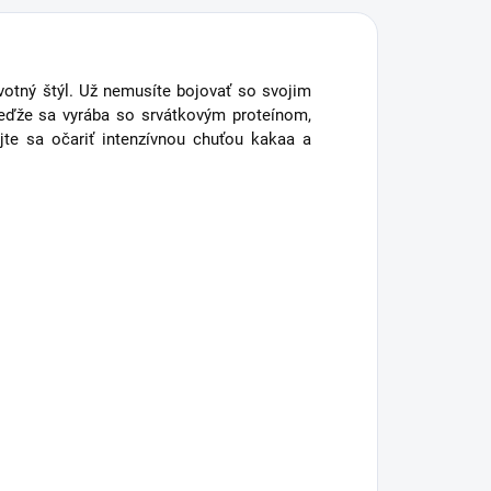
ivotný štýl. Už nemusíte bojovať so svojim
eďže sa vyrába so srvátkovým proteínom,
jte sa očariť intenzívnou chuťou kakaa a