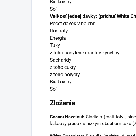
Bielkoviny
Soľ
Veľkosť jednej dávky: (príchuť White C
Počet dávok v balení:
Hodnoty:
Energia
Tuky
z toho nasýtené mastné kyseliny
Sacharidy
z toho cukry
z toho polyoly
Bielkoviny
Soľ
Zloženie
Cocoa+Hazelnut:
Sladidlo (maltitoly), sln
kakaový prášok s nízkym obsahom tuku (7 %