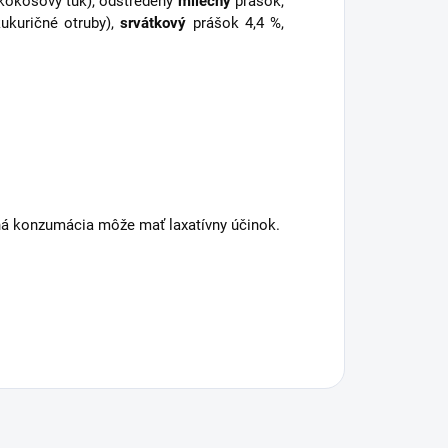
, kokosový tuk), odstredený
mliečny
prášok,
ukuričné otruby),
srvátkový
prášok 4,4 %,
ná konzumácia môže mať laxatívny účinok.