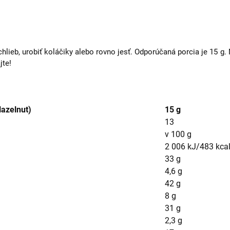
hlieb, urobiť koláčiky alebo rovno jesť. Odporúčaná porcia je 15
jte!
Hazelnut)
15 g
13
v 100 g
2 006 kJ/483 kca
33 g
4,6 g
42 g
8 g
31 g
2,3 g