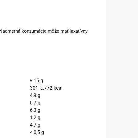
 g. Nadmerná konzumácia môže mať laxatívny
v 15 g
l
301 kJ/72 kcal
4,9 g
0,7 g
6,3 g
1,2 g
4,7 g
< 0,5 g