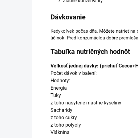
Žiadne konzervanty
Dávkovanie
Kedykoľvek počas dňa. Môžete natrieť na c
účinok. Pred konzumáciou dobre premieša
Tabuľka nutričných hodnôt
Veľkosť jednej dávky: (príchuť Cocoa+
Počet dávok v balení:
Hodnoty:
Energia
Tuky
z toho nasýtené mastné kyseliny
Sacharidy
z toho cukry
z toho polyoly
Vláknina