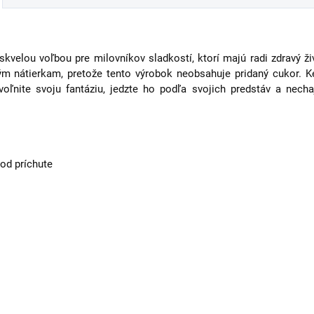
kvelou voľbou pre milovníkov sladkostí, ktorí majú radi zdravý ž
m nátierkam, pretože tento výrobok neobsahuje pridaný cukor. K
voľnite svoju fantáziu, jedzte ho podľa svojich predstáv a necha
 od príchute