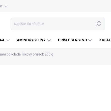
kt
Hľadať
AA
AMINOKYSELINY
PRÍSLUŠENSTVO
KREAT
eam čokoláda lískový oriešok 200 g
nia
ZNAČKA:
BIOTECH
4,90 €
Jednotková
SKLADOM
cena:
MOŽNOSTI DORUČENIA
−
+