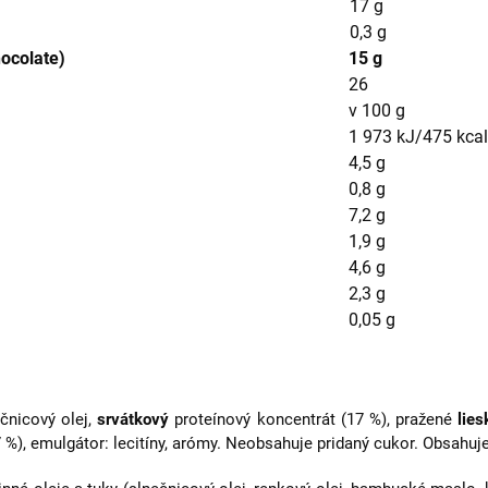
17 g
0,3 g
hocolate)
15 g
26
v 100 g
1 973 kJ/475 kcal
4,5 g
0,8 g
7,2 g
1,9 g
4,6 g
2,3 g
0,05 g
ečnicový olej,
srvátkový
proteínový koncentrát (17 %), pražené
lies
), emulgátor: lecitíny, arómy. Neobsahuje pridaný cukor. Obsahuje