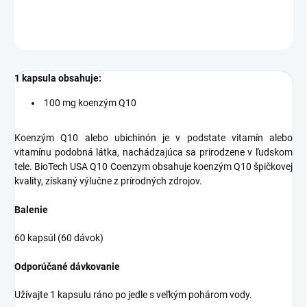
OPÝTAŤ SA
STRÁŽIŤ
1 kapsula obsahuje:
100 mg koenzým Q10
Koenzým Q10 alebo ubichinón je v podstate vitamín alebo
vitamínu podobná látka, nachádzajúca sa prirodzene v ľudskom
tele. BioTech USA Q10 Coenzym obsahuje koenzým Q10 špičkovej
kvality, získaný výlučne z prírodných zdrojov.
Balenie
60 kapsúl (60 dávok)
Odporúčané dávkovanie
Užívajte 1 kapsulu ráno po jedle s veľkým pohárom vody.