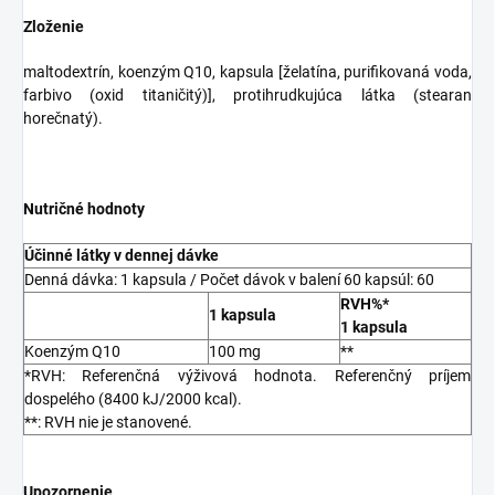
Zloženie
maltodextrín, koenzým Q10, kapsula [želatína, purifikovaná voda,
farbivo (oxid titaničitý)], protihrudkujúca látka (stearan
horečnatý).
Nutričné hodnoty
Účinné látky v dennej dávke
Denná dávka: 1 kapsula / Počet dávok v balení 60 kapsúl: 60
RVH%*
1 kapsula
1 kapsula
Koenzým Q10
100 mg
**
*RVH: Referenčná výživová hodnota. Referenčný príjem
dospelého (8400 kJ/2000 kcal).
**: RVH nie je stanovené.
Upozornenie