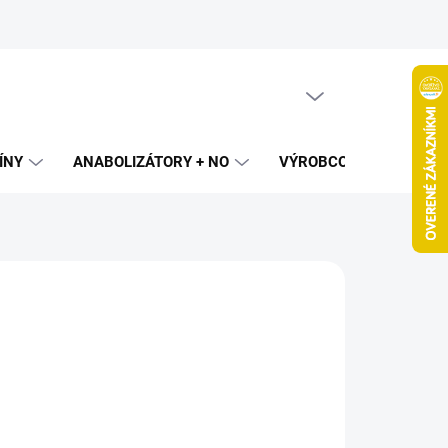
PRÁZDNY KOŠÍK
NÁKUPNÝ
KOŠÍK
ÍNY
ANABOLIZÁTORY + NO
VÝROBCOVIA
SPAL