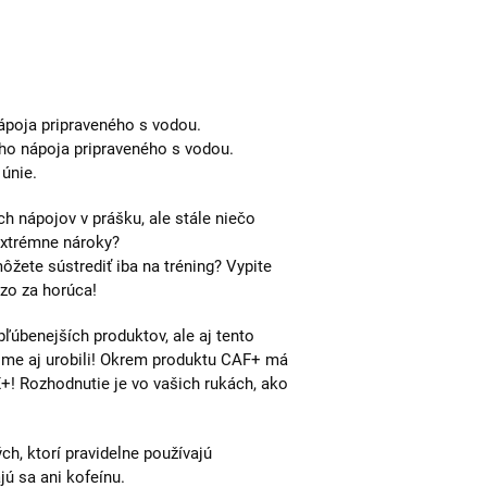
ápoja pripraveného s vodou.
ého nápoja pripraveného s vodou.
 únie.
h nápojov v prášku, ale stále niečo
extrémne nároky?
žete sústrediť iba na tréning? Vypite
zo za horúca!
ľúbenejších produktov, ale aj tento
sme aj urobili! Okrem produktu CAF+ má
+! Rozhodnutie je vo vašich rukách, ako
ch, ktorí pravidelne používajú
jú sa ani kofeínu.