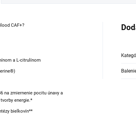
Blood CAF+?
Dod
Kategó
inínom a L-citrulínom
Baleni
Perine®)
6 na zmiernenie pocitu únavy a
tvorby energie.*
tézy bielkovín**