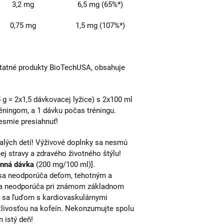
3,2 mg
6,5 mg (65%*)
0,75 mg
1,5 mg (107%*)
tatné produkty BioTechUSA, obsahuje
 g = 2x1,5 dávkovacej lyžice) s 2x100 ml
éningom, a 1 dávku počas tréningu.
smie presiahnuť!
ých detí! Výživové doplnky sa nesmú
j stravy a zdravého životného štýlu!
enná dávka
(200 mg/100 ml)].
a neodporúča deťom, tehotným a
sa neodporúča pri známom základnom
a sa ľuďom s kardiovaskulárnymi
livosťou na kofeín. Nekonzumujte spolu
 istý deň!