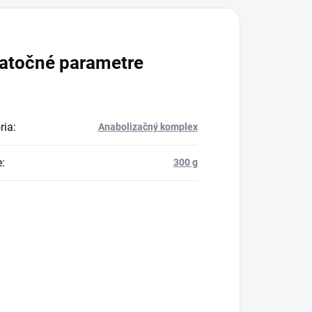
atočné parametre
ria
:
Anabolizačný komplex
e
:
300 g