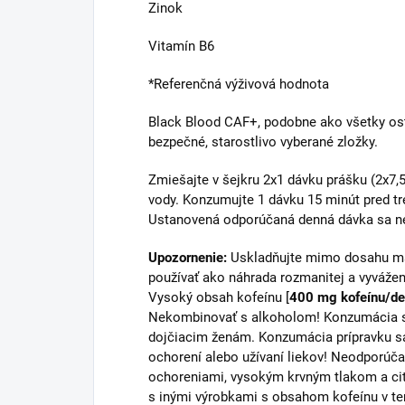
Zinok
Vitamín B6
*Referenčná výživová hodnota
Black Blood CAF+, podobne ako všetky os
bezpečné, starostlivo vyberané zložky.
Zmiešajte v šejkru 2x1 dávku prášku (2x7,5
vody. Konzumujte 1 dávku 15 minút pred tr
Ustanovená odporúčaná denná dávka sa ne
Upozornenie:
Uskladňujte mimo dosahu mal
používať ako náhrada rozmanitej a vyvážene
Vysoký obsah kofeínu [
400 mg kofeínu/d
Nekombinovať s alkoholom! Konzumácia s
dojčiacim ženám. Konzumácia prípravku 
ochorení alebo užívaní liekov! Neodporúč
ochoreniami, vysokým krvným tlakom a cit
s inými výrobkami s obsahom kofeínu v ten