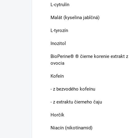
L-cytrulín
Malát (kyselina jablčná)
L-tyrozín
Inozitol
BioPerine® ® čierne korenie extrakt z
ovocia
Kofeín
- z bezvodého kofeínu
- z extraktu čierneho čaju
Horčík
Niacín (nikotínamid)