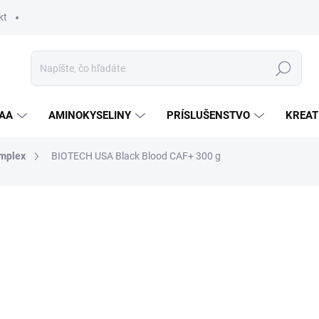
kt
Hľadať
AA
AMINOKYSELINY
PRÍSLUŠENSTVO
KREAT
omplex
BIOTECH USA Black Blood CAF+ 300 g
nia
ZNAČKA:
BIOTECH
23,90 €
Jednotková
ZVOĽTE VARIANT
cena:
PRÍCHUŤ