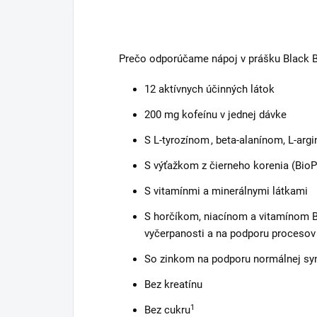
Prečo odporúčame nápoj v prášku Black 
12 aktívnych účinných látok
200 mg kofeínu v jednej dávke
S L-tyrozínom , beta-alanínom, L-arg
S výťažkom z čierneho korenia (Bio
S vitamínmi a minerálnymi látkami
S horčíkom, niacínom a vitamínom B
vyčerpanosti a na podporu procesov 
So zinkom na podporu normálnej syn
Bez kreatínu
1
Bez cukru