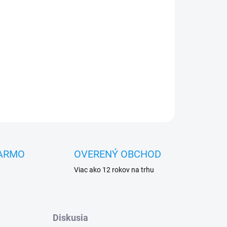
Pridať do košíka
OPÝTAŤ SA
STRÁŽIŤ
ARMO
OVERENÝ OBCHOD
Viac ako 12 rokov na trhu
Diskusia