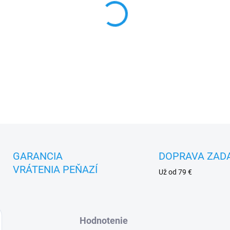
MOŽNOSTI DORUČENIA
−
+
DETAILNÉ INFORMÁCIE
GARANCIA
DOPRAVA ZAD
VRÁTENIA PEŇAZÍ
Už od 79 €
Hodnotenie