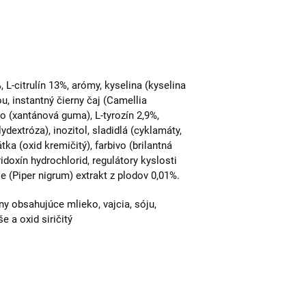
, L-citrulín 13%, arómy, kyselina (kyselina
ou, instantný čierny čaj (Camellia
lo (xantánová guma), L-tyrozín 2,9%,
dextróza), inozitol, sladidlá (cyklamáty,
tka (oxid kremičitý), farbivo (brilantná
ridoxín hydrochlorid, regulátory kyslosti
e (Piper nigrum) extrakt z plodov 0,01%.
y obsahujúce mlieko, vajcia, sóju,
e a oxid siričitý