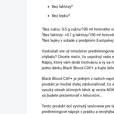
2
Bez laktózy
3
Bez lepku
1
Bez cukru: 0,5 g cukru/100 ml hotového n
2
Bez laktózy: <0,1 g laktózy/100 ml hotov
3
Bez lepku v súlade s predpismi Európskej
Vyskúšali ste už množstvo predtréningovýc
chýbalo? Chcete niečo, čo uspokojí vaše 
Nápoj, ktorý vám dodá motiváciu a vy sa mô
jednu dávku Black Blood CAF+ a kujte žele
Black Blood CAF+ je jedným z našich najob
produkt je možné ďalej zdokonaľovať, čo 
vysoký obsah účinných látok aj verzia NOX
sa budete prezentovať v telocvični...
Tento produkt bol vyvinutý vyslovene pre tý
predtréningové nápoje v prášku a nevyhýba