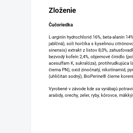
Zloženie
Čučoriedka
L-arginín hydrochlorid 16%, beta-alanín 14%
jablčná), soli horčíka s kyselinou citrónov
sinensis) extrakt z listov 8,0%, zahusťovad
bezvodý kofeín 2,4%, objemové činidlo (poly
acesulfam K, sukralóza), protihrudkujúca lá
čierna PN), oxid zinočnatý, nikotínamid, py
(uhličitan sodný), BioPerine® čierne koreni
Vyrobené v závode kde sa vyrábajú potravin
arašidy, orechy, zeler, ryby, kôrovce, mäkkýš