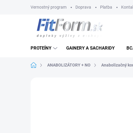
Prejsť
Vernostný program
Doprava
Platba
Konta
na
obsah
PROTEÍNY
GAINERY A SACHARIDY
BC
Domov
ANABOLIZÁTORY + NO
Anabolizačný k
Neohodnotené
Podrobnosti hodnote