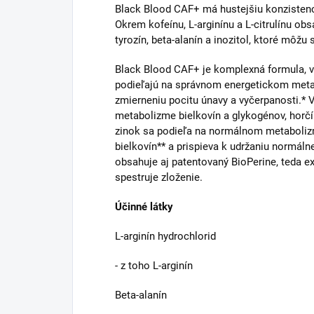
Black Blood CAF+ má hustejšiu konzistenc
Okrem kofeínu, L-arginínu a L-citrulínu obsa
tyrozín, beta-alanín a inozitol, ktoré môžu
Black Blood CAF+ je komplexná formula, v k
podieľajú na správnom energetickom metab
zmierneniu pocitu únavy a vyčerpanosti.*
metabolizme bielkovín a glykogénov, horčí
zinok sa podieľa na normálnom metaboliz
bielkovín** a prispieva k udržaniu normálne
obsahuje aj patentovaný BioPerine, teda ext
spestruje zloženie.
Účinné látky
L-arginín hydrochlorid
- z toho L-arginín
Beta-alanín