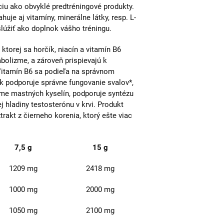
iu ako obvyklé predtréningové produkty.
huje aj vitamíny, minerálne látky, resp. L-
 slúžiť ako doplnok vášho tréningu.
torej sa horčík, niacín a vitamín B6
olizme, a zároveň prispievajú k
 Vitamín B6 sa podieľa na správnom
k podporuje správne fungovanie svalov*,
me mastných kyselín, podporuje syntézu
j hladiny testosterónu v krvi. Produkt
rakt z čierneho korenia, ktorý ešte viac
7,5 g
15 g
1209 mg
2418 mg
1000 mg
2000 mg
1050 mg
2100 mg