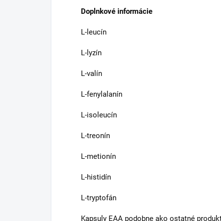
Doplnkové informácie
L-leucín
L-lyzín
L-valín
L-fenylalanín
L-isoleucín
L-treonín
L-metionín
L-histidín
L-tryptofán
Kapsuly EAA podobne ako ostatné produkt