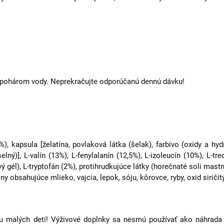
m pohárom vody. Neprekračujte odporúčanú dennú dávku!
6%), kapsula [želatína, povlaková látka (šelak), farbivo (oxidy a hyd
lný)], L-valín (13%), L-fenylalanín (12,5%), L-izoleucín (10%), L-treo
 gél), L-tryptofán (2%), protihrudkujúce látky (horečnaté soli mastn
y obsahujúce mlieko, vajcia, lepok, sóju, kôrovce, ryby, oxid siričit
malých detí! Výživové doplnky sa nesmú používať ako náhrada r