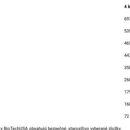
4 
69
53
46
44
35
26
17
16
72
y BioTechUSA obsahujú bezpečné, starostlivo vyberané zložky.