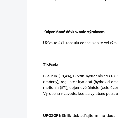
Odporúčané dávkovanie výrobcom
Užívajte 4x1 kapsulu denne, zapite veľký
Zloženie
L-leucín (19,4%), L-lyzín hydrochlorid (18,
amónny), regulátor kyslosti (hydroxid drase
metionín (5%), objemové činidlo (celulózový
Vyrobené v závode, kde sa vyrábajú potravin
UPOZORNENIE:
Uskladňujte mimo dosahu 