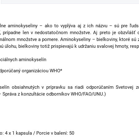
ne aminokyseliny – ako to vyplýva aj z ich názvu – sú pre ľuds
, prípadne len v nedostatočnom množstve. Aj preto je obzvlášť dô
imálnom množstve a pomere. Aminokyseliny – bielkoviny, ktoré sú 
úlohu, bielkoviny totiž prispievajú k udržaniu svalovej hmoty, resp.
ciálnych aminokyselín
odporúčaný organizáciou WHO*
lín obsiahnutých v prípravku sa riadi odporúčaním Svetovej zd
e – Správa z konzultácie odborníkov WHO/FAO/UNU.)
 4 x 1 kapsula / Porcie v balení: 50