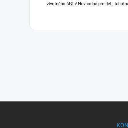
životného štýlu! Nevhodné pre deti, tehotn
Z
á
p
ä
KON