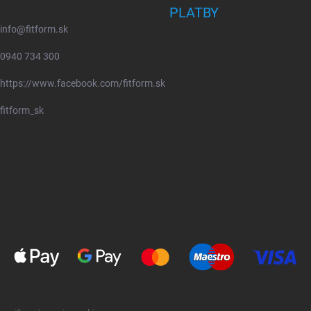
PLATBY
info
@
fitform.sk
0940 734 300
https://www.facebook.com/fitform.sk
fitform_sk