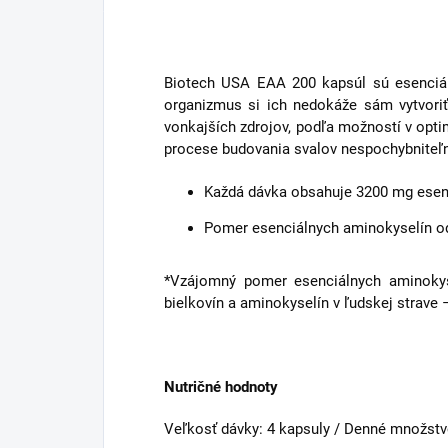
Biotech USA EAA 200 kapsúl sú esenciál
organizmus si ich nedokáže sám vytvoriť
vonkajších zdrojov, podľa možností v opt
procese budovania svalov nespochybniteľnú 
Každá dávka obsahuje 3200 mg esen
Pomer esenciálnych aminokyselín 
*Vzájomný pomer esenciálnych aminokyse
bielkovín a aminokyselín v ľudskej strav
Nutričné hodnoty
Veľkosť dávky: 4 kapsuly / Denné množstvo: