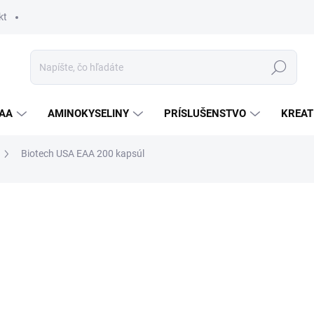
kt
Hľadať
AA
AMINOKYSELINY
PRÍSLUŠENSTVO
KREAT
Biotech USA EAA 200 kapsúl
nia
ZNAČKA:
BIOTECH
16,50 €
Jednotková
SKLADOM
cena:
MOŽNOSTI DORUČENIA
−
+