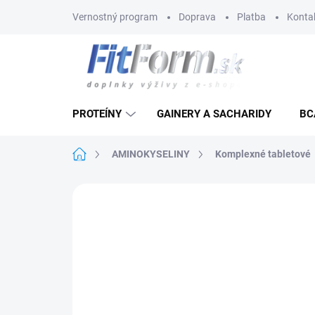
Prejsť
Vernostný program
Doprava
Platba
Konta
na
obsah
PROTEÍNY
GAINERY A SACHARIDY
BC
Domov
AMINOKYSELINY
Komplexné tabletové
Neohodnotené
Podrobnosti hodnote