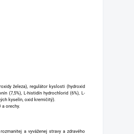
roxidy železa), regulátor kyslosti (hydroxid
nín (7,5%), L-histidín hydrochlorid (6%), L-
ých kyselín, oxid kremičitý).
ý a orechy.
ozmanitej a vyváženej stravy a zdravého