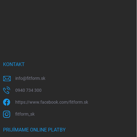
t
i
e
KONTAKT
info
@
fitform.sk
0940 734 300
https://www.facebook.com/fitform.sk
fitform_sk
PRIJÍMAME ONLINE PLATBY