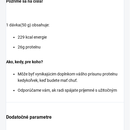
Pozrime sa na čísla!
1 dávka(50 g) obsahuje:
229 kcal energie
26g proteínu
Ako, kedy, pre koho?
Môže byť vynikajúcim doplnkom vášho prísunu proteínu
kedykoľvek, keď budete mať chuť.
Odporúčame vám, ak radi spájate príjemné s užitočným
Dodatočné parametre