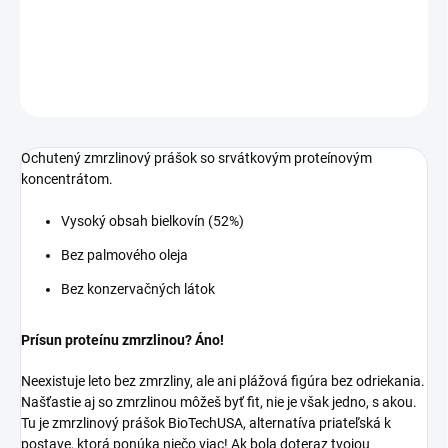
DETAILNÉ INFORMÁCIE
OPÝTAŤ SA
STRÁŽIŤ
Ochutený zmrzlinový prášok so srvátkovým proteínovým
koncentrátom.
Vysoký obsah bielkovín (52%)
Bez palmového oleja
Bez konzervačných látok
Prísun proteínu zmrzlinou? Áno!
Neexistuje leto bez zmrzliny, ale ani plážová figúra bez odriekania.
Našťastie aj so zmrzlinou môžeš byť fit, nie je však jedno, s akou.
Tu je zmrzlinový prášok BioTechUSA, alternatíva priateľská k
postave, ktorá ponúka niečo viac! Ak bola doteraz tvojou