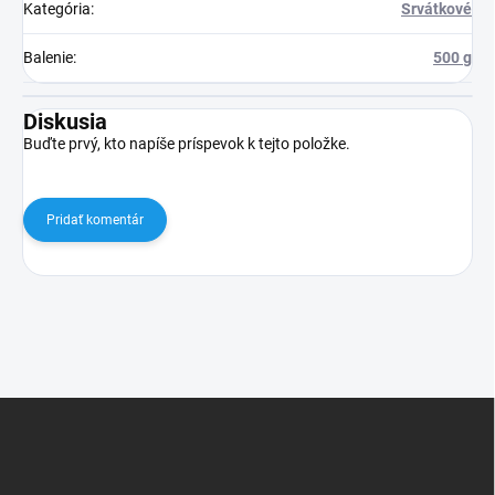
Kategória
:
Srvátkové
Balenie
:
500 g
Diskusia
Buďte prvý, kto napíše príspevok k tejto položke.
Pridať komentár
Z
á
p
ä