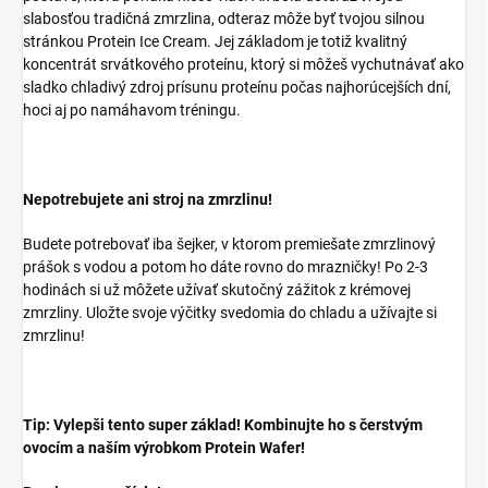
slabosťou tradičná zmrzlina, odteraz môže byť tvojou silnou
stránkou Protein Ice Cream. Jej základom je totiž kvalitný
koncentrát srvátkového proteínu, ktorý si môžeš vychutnávať ako
sladko chladivý zdroj prísunu proteínu počas najhorúcejších dní,
hoci aj po namáhavom tréningu.
Nepotrebujete ani stroj na zmrzlinu!
Budete potrebovať iba šejker, v ktorom premiešate zmrzlinový
prášok s vodou a potom ho dáte rovno do mrazničky! Po 2-3
hodinách si už môžete užívať skutočný zážitok z krémovej
zmrzliny. Uložte svoje výčitky svedomia do chladu a užívajte si
zmrzlinu!
Tip: Vylepši tento super základ! Kombinujte ho s čerstvým
ovocím a naším výrobkom Protein Wafer!