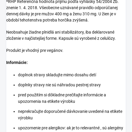
*RHP Referenčná hodnota príjmu podľa vyhlášky 54/2004 Zb.
znenie 1. 4. 2018. Všeobecne uznávané pravidlo odporúčanej
dennej dávky je pre mužov 400 mg a ženu 310 mg. U žien je v
období tehotenstva potreba horčíka zvýšená.
Neobsahuje žiadne plnidlá ani stabilizátory, iba deklarované
zloženie v najčistejšej forme. Kapsule sú vyrobené z celulózy.
Produkt je vhodný pre vegánov.
Informácie:
doplnok stravy skladujte mimo dosahu detí
doplnky stravy nie sú náhradou pestrej stravy
pred použitím si dôkladne prečítajte informácie a
upozornenia na etikete výrobku
neprekračujte doporučené dávkovanie uvedené na etikete
výrobku
upozornenie pre alergikov: ak je to relevantné , sú alergény