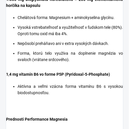
horčíka na kapsulu
Chelátová forma: Magnesium + aminokyselina glycínu.
Vysoká vstrebateľnosť a využiteľnosť v ľudskom tele (80%).
Oproti tomu oxid má iba 4%.
Nepôsobí preháňavo ani v extra vysokých dávkach.
Forma, ktorú telo využíva na doplnenie magnézia vo
svaloch (vrátane srdcového).
1,4 mg vitamín B6 vo forme P5P (Pyridoxal-5-Phosphate)
Aktívna a veľmi vzácna forma vitamínu B6 s vysokou
biodostupnosťou.
Prednosti Performance Magnesia