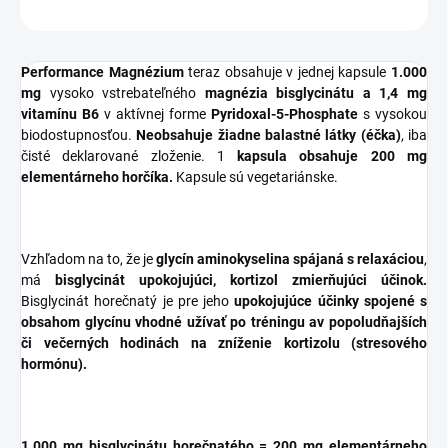
OPÝTAŤ SA
STRÁŽIŤ
Performance Magnézium
teraz obsahuje v jednej kapsule
1.000
mg
vysoko vstrebateľného
magnézia bisglycinátu a 1,4 mg
vitamínu B6
v aktívnej forme
Pyridoxal-5-Phosphate
s vysokou
biodostupnosťou.
Neobsahuje žiadne balastné látky (éčka)
, iba
čisté deklarované zloženie. 1
kapsula obsahuje 200 mg
elementárneho horčíka.
Kapsule sú vegetariánske.
Vzhľadom na to, že je
glycín aminokyselina spájaná s relaxáciou
,
má
bisglycinát upokojujúci, kortizol zmierňujúci účinok.
Bisglycinát horečnatý je pre jeho
upokojujúce účinky spojené s
obsahom glycínu vhodné užívať po tréningu av popoludňajších
či večerných hodinách na zníženie kortizolu (stresového
hormónu).
1.000 mg bisglycinátu horečnatého = 200 mg elementárneho