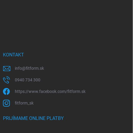
i
e
KONTAKT
info
@
fitform.sk
0940 734 300
https://www.facebook.com/fitform.sk
fitform_sk
PRIJÍMAME ONLINE PLATBY