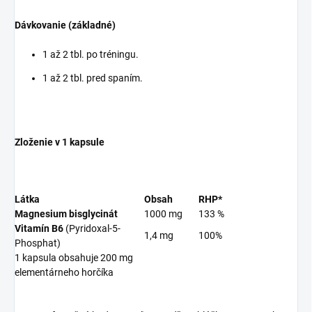
Dávkovanie (základné)
1 až 2 tbl. po tréningu.
1 až 2 tbl. pred spaním.
Zloženie v 1 kapsule
Látka
Obsah
RHP*
Magnesium bisglycinát
1000 mg
133 %
Vitamín B6
(Pyridoxal-5-
1,4 mg
100%
Phosphat)
1 kapsula obsahuje 200 mg
elementárneho horčíka