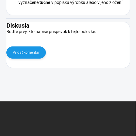
vyznačené
tučne
v popisku výrobku alebo v jeho zložení.
Diskusia
Buďte prvý, kto napíše príspevok k tejto položke.
Pridať komentár
Z
á
p
ä
t