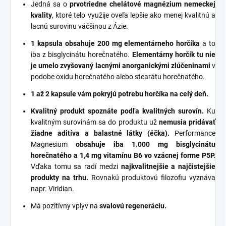
Jedná sa o
prvotriedne chelátové magnézium nemeckej
kvality
, ktoré telo využije oveľa lepšie ako menej kvalitnú a
lacnú surovinu väčšinou z Ázie.
1 kapsula obsahuje 200 mg elementárneho horčíka
a to
iba z bisglycinátu horečnatého.
Elementárny horčík tu nie
je umelo zvyšovaný lacnými anorganickými zlúčeninami
v
podobe oxidu horečnatého alebo stearátu horečnatého.
1 až 2 kapsule vám pokryjú potrebu horčíka na celý deň.
Kvalitný produkt spoznáte podľa kvalitných surovín.
Ku
kvalitným surovinám sa do produktu už
nemusia pridávať
žiadne aditíva a balastné látky (éčka).
Performance
Magnesium
obsahuje iba 1.000 mg bisglycinátu
horečnatého a 1,4 mg vitamínu B6 vo vzácnej forme P5P.
Vďaka tomu sa radí medzi
najkvalitnejšie a najčistejšie
produkty na trhu.
Rovnakú produktovú filozofiu vyznáva
napr. Viridian.
Má pozitívny vplyv na
svalovú regeneráciu.