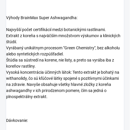
Výhody BrainMax Super Ashwagandha:
Najvyšší počet certifikácií medzi botanickými rastlinami.
Extrakt z koreňa s najväčším množstvom výskumov a klinických
štúdií.
Vyrábaný unikátnym procesom "Green Chemistry", bez alkoholu
alebo syntetických rozpúšťadiel.
Štúdia sa sústredí na korene, nie listy, a preto sa vyrába iba z
koreňov rastliny.
Vysoká koncentrácia účinných látok: Tento extrakt je bohatý na
withanolidy, čo sú kľúčové látky spojené s pozitívnymi účinkami
na zdravie. Navyše obsahuje všetky hlavné zložky z koreňa
ashwagandhy v ich prirodzenom pomere, čím sa jedná o
plnospektrálny extrakt.
Dávkovanie: