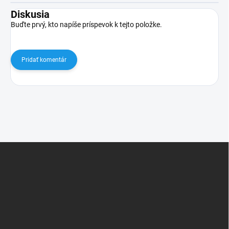
Diskusia
Buďte prvý, kto napíše príspevok k tejto položke.
Pridať komentár
Z
á
p
ä
t
i
e