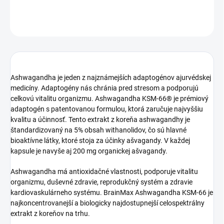
OPÝTAŤ SA
STRÁŽIŤ
Ashwagandha je jeden z najznámejších adaptogénov ajurvédskej
medicíny. Adaptogény nás chránia pred stresom a podporujú
celkovú vitalitu organizmu. Ashwagandha KSM-66® je prémiový
adaptogén s patentovanou formulou, ktorá zaručuje najvyššiu
kvalitu a účinnosť. Tento extrakt z koreňa ashwagandhy je
štandardizovaný na 5% obsah withanolidov, čo sú hlavné
bioaktívne látky, ktoré stoja za účinky ašvagandy. V každej
kapsule je navyše aj 200 mg organickej ašvagandy.
Ashwagandha má antioxidačné vlastnosti, podporuje vitalitu
organizmu, duševné zdravie, reprodukčný systém a zdravie
kardiovaskulárneho systému. BrainMax Ashwagandha KSM-66 je
najkoncentrovanejší a biologicky najdostupnejší celospektrálny
extrakt z koreňov na trhu.