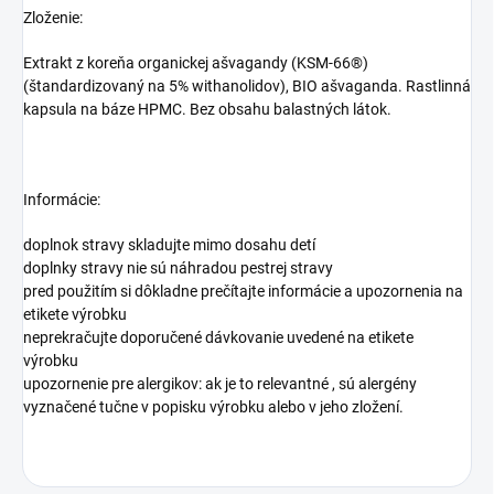
Zloženie:
Extrakt z koreňa organickej ašvagandy (KSM-66®)
(štandardizovaný na 5% withanolidov), BIO ašvaganda. Rastlinná
kapsula na báze HPMC. Bez obsahu balastných látok.
Informácie:
doplnok stravy skladujte mimo dosahu detí
doplnky stravy nie sú náhradou pestrej stravy
pred použitím si dôkladne prečítajte informácie a upozornenia na
etikete výrobku
neprekračujte doporučené dávkovanie uvedené na etikete
výrobku
upozornenie pre alergikov: ak je to relevantné , sú alergény
vyznačené tučne v popisku výrobku alebo v jeho zložení.