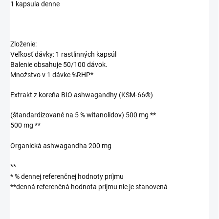
1 kapsula denne
Zloženie:
Veľkosť dávky: 1 rastlinných kapsúl
Balenie obsahuje 50/100 dávok.
Množstvo v 1 dávke %RHP*
Extrakt z koreňa BIO ashwagandhy (KSM-66®)
(štandardizované na 5 % witanolidov) 500 mg **
500 mg **
Organická ashwagandha 200 mg
**
* % dennej referenčnej hodnoty príjmu
**denná referenčná hodnota príjmu nie je stanovená