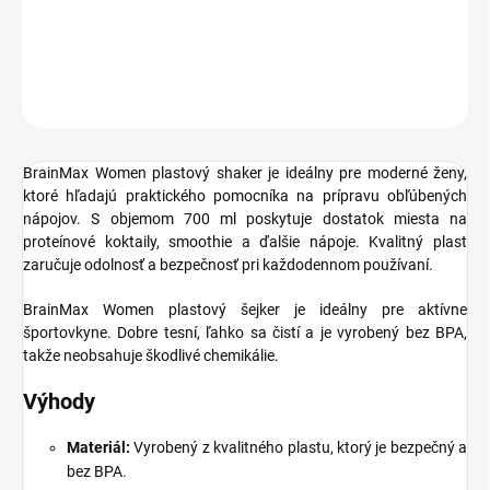
DETAILNÉ INFORMÁCIE
OPÝTAŤ SA
STRÁŽIŤ
BrainMax Women plastový shaker je ideálny pre moderné ženy,
ktoré hľadajú praktického pomocníka na prípravu obľúbených
nápojov. S objemom 700 ml poskytuje dostatok miesta na
proteínové koktaily, smoothie a ďalšie nápoje. Kvalitný plast
zaručuje odolnosť a bezpečnosť pri každodennom používaní.
BrainMax Women
plastový šejker je ideálny pre aktívne
športovkyne. Dobre tesní, ľahko sa čistí
a je vyrobený bez BPA,
takže neobsahuje škodlivé chemikálie.
Výhody
Materiál:
Vyrobený z kvalitného plastu, ktorý je bezpečný a
bez BPA.