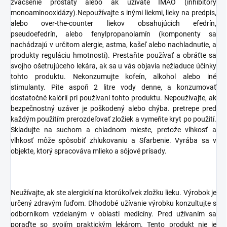
zväčšenie prostaty alebo ak užívate IMAO (inhibítory
monoaminooxidázy).Nepoužívajte s inými liekmi, lieky na predpis,
alebo over-the-counter liekov obsahujúcich efedrín,
pseudoefedrín, alebo fenylpropanolamín (komponenty sa
nachádzajú v určitom alergie, astma, kašeľ alebo nachladnutie, a
produkty reguláciu hmotnosti). Prestaňte používať a obráťte sa
svojho ošetrujúceho lekára, ak sa u vás objavia nežiaduce účinky
tohto produktu. Nekonzumujte kofeín, alkohol alebo iné
stimulanty. Pite aspoň 2 litre vody denne, a konzumovať
dostatočné kalórií pri používaní tohto produktu. Nepoužívajte, ak
bezpečnostný uzáver je poškodený alebo chýba. pretrepe pred
každým použitím prerozdeľovať zložiek a vymeňte kryt po použití.
Skladujte na suchom a chladnom mieste, pretože vlhkosť a
vlhkosť môže spôsobiť zhlukovaniu a Sfarbenie. Vyrába sa v
objekte, ktorý spracováva mlieko a sójové prísady.
Neužívajte, ak ste alergickí na ktorúkoľvek zložku lieku. Výrobok je
určený zdravým ľuďom. Dlhodobé užívanie výrobku konzultujte s
odborníkom vzdelaným v oblasti medicíny. Pred užívaním sa
poraďte so svojím praktickým lekárom. Tento produkt nie je