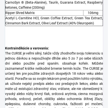
CarnoSyn ® (Beta-Alanine), Taurín, Guarana Extract, Raspberry
ketones, Caffeine (200mg)
Ripper Shred Matrix
106mg
Acetyl L-Carnitine HCl, Green Coffee Extract, Green Tea Extract,
Cinnamon Bark Extract, Olive Leaf Extract (40% Oleuropein)
Kontraindikácie a varovania:
The CURSE je veľmi silný, takže vždy zhodnoťte svoju toleranciu s
jednou dávkou a nepoužívajte dlhšie ako 5 zo 7 po sebe idúcich
dní alebo použite pred spaním. obsahuje kofeín. Môžete
zaznamenať krátke neškodné brnenie termín kože. The CURSE je
určený len pre použitie zdravých dospelých 18 rokov veku alebo
starší. Poraďte sa so svojím lekárom pred použitím tohto výrobku,
ak užívate nejaký predpis alebo cez predajných liekov, alebo ak
máte už existujúci zdravotný stav, vrátane, ale nie obmedzený k:
vysoký alebo nízky krvný tlak, srdcová arytmia, cievna mozgová
príhoda, srdcový, pečeň, obličky alebo ochorenia štítnej žľazy,
epilepsiou, duševné choroby, cukrovka, ťažkosti pri močení,