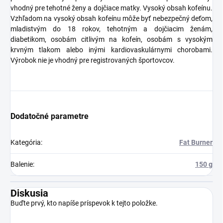
vhodný pre tehotné ženy a dojčiace matky. Vysoký obsah kofeínu.
Vzhľadom na vysoký obsah kofeínu môže byť nebezpečný deťom,
mladistvým do 18 rokov, tehotným a dojčiacim ženám,
diabetikom, osobám citlivým na kofeín, osobám s vysokým
krvným tlakom alebo inými kardiovaskulárnymi chorobami.
Výrobok nie je vhodný pre registrovaných športovcov.
Dodatočné parametre
Kategória
:
Fat Burner
Balenie
:
150 g
Diskusia
Buďte prvý, kto napíše príspevok k tejto položke.