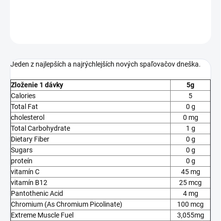
DETAILNÉ INFORMÁCIE
OPÝTAŤ SA
STRÁŽIŤ
Jeden z najlepších a najrýchlejších nových spaľovačov dneška.
Zloženie 1 dávky
5g
Calories
5
Total Fat
0 g
cholesterol
0 mg
Total Carbohydrate
1 g
Dietary Fiber
0 g
Sugars
0 g
proteín
0 g
vitamín C
45 mg
vitamín B12
25 mcg
Pantothenic Acid
4 mg
Chromium (As Chromium Picolinate)
100 mcg
Extreme Muscle Fuel
3,055mg