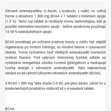
Vetvené aminokyseliiny (L-leucín, L-izoleucín, L-valín) vo voľnej
forme s obsahom 1 800 mg BCAA v 1 tablete s minimom spojív
(1,5 %). Tento typ tabliet je vyrábaný novou technológiou, kde je
použité minimálne množstvo spojív - bežne výrobcovia používajú
15-50 % nestráviteľných spojív.
BCAA pomáhajú pri ochrane svalovej hmoty a môžu tiež zlepšiť
regeneráciu po tvrdom tréningu, sú vhodné hlavne v rysovacom
období. Tvoria významnú časť všetkých aminokyselín tvoriacich
svalové tkanivá. Pod vplyvom intenzívnej fyzickej záťaže sa
vyčerpáva energetická zásoba tvorená glykogénom a nastupuje
tvorba energie z vetvených aminokyselín. Tejto nepriaznivej
situácii sa dá vyhnúť užívaním vetvených aminokyselín (BCAA).
S BCAA 1 800 mg Tabs stačia 2-4 tbl. pre plnú dávku, zatiaľ čo u
konkurenčných produktov môže ísť až o 4-násobok tabliet.
BCAA: