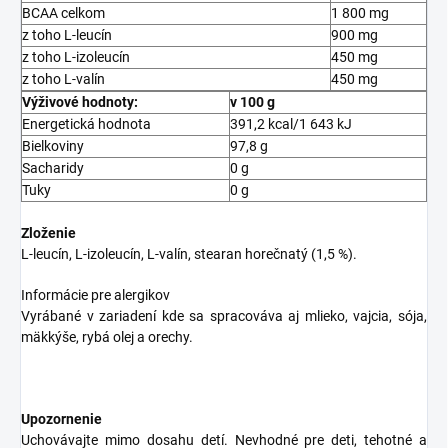
BCAA celkom
1 800 mg
z toho L-leucín
900 mg
z toho L-izoleucín
450 mg
z toho L-valín
450 mg
Výživové hodnoty:
v 100 g
Energetická hodnota
391,2 kcal/1 643 kJ
Bielkoviny
97,8 g
Sacharidy
0 g
Tuky
0 g
Zloženie
L-leucín, L-izoleucín, L-valín, stearan horečnatý (1,5 %).
Informácie pre alergikov
Vyrábané v zariadení kde sa spracováva aj mlieko, vajcia, sója,
mäkkýše, rybá olej a orechy.
Upozornenie
Uchovávajte mimo dosahu detí. Nevhodné pre deti, tehotné a