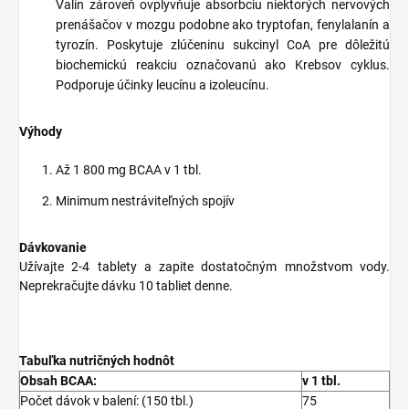
Valín zároveň ovplyvňuje absorbciu niektorých nervových
prenášačov v mozgu podobne ako tryptofan, fenylalanín a
tyrozín. Poskytuje zlúčeninu sukcinyl CoA pre dôležitú
biochemickú reakciu označovanú ako Krebsov cyklus.
Podporuje účinky leucínu a izoleucínu.
Výhody
Až 1 800 mg BCAA v 1 tbl.
Minimum nestráviteľných spojív
Dávkovanie
Užívajte 2-4 tablety a zapite dostatočným množstvom vody.
Neprekračujte dávku 10 tabliet denne.
Tabuľka nutričných hodnôt
Obsah BCAA:
v 1 tbl.
Počet dávok v balení: (150 tbl.)
75