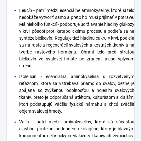
Leucín - patrí medzi esenciálne aminokyseliny, ktoré si telo
nedokáže vytvoriť samo a preto ho musí prijímať v potrave.
Má niekoľko funkcií - podporuje udržiavanie hladiny glukózy
v krvi, pôsobí proti katabolickému procesu a podieľa sa na
syntéze bielkovín. Reguluje tiež hladinu cukru v krvi, podieľa
sa na raste a regenerácií svalových a kostných tkanív a na
tvorbe rastového hormónu. Chráni telo pred stratou
bielkovín vo svalovej hmote po zranení, alebo vplyvom
stresu.
Izoleucín - esenciálna aminokyselina s rozvetveným
reťazcom, ktorá sa vstrebáva priamo do svalov, bežne je
spájaná so zvýšenou odolnosťou a hojením svalových
tkanív, preto je odporúčaná atlétom, kulturistom a ďalším,
ktorí podstupujú väčšiu fyzickú námahu a chcú zväčšiť
objem svalovej hmoty.
Valín - patrí medzi aminokyseliny, ktoré sú súčasťou
elastínu, proteínu podobnému kolagénu, ktorý je hlavným
komponentom elastických vlákien v tkanivách živočíchov.