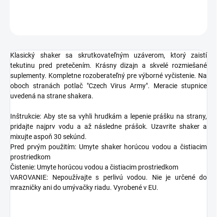
OPÝTAŤ SA
STRÁŽIŤ
Klasický
shaker
sa
skrutkovateľným
uzáverom
,
ktorý zaistí
tekutinu
pred
pretečením
.
Krásny
dizajn
a
skvelé
rozmiešané
suplementy
.
Kompletne
rozoberateľný
pre výborné
vyčistenie
.
Na
oboch
stranách
potlač
"
Czech
Virus
Army
"
.
Meracie
stupnice
uvedená na
strane
shakera
.
Inštrukcie
:
Aby ste sa
vyhli
hrudkám
a
lepenie
prášku
na
strany
,
pridajte
najprv
vodu
a
až
následne
prášok
.
Uzavrite
shaker
a
mixujte
aspoň
30
sekúnd
.
Pred
prvým použitím
:
Umyte
shaker
horúcou
vodou
a
čistiacim
prostriedkom
Čistenie
:
Umyte
horúcou
vodou
a
čistiacim prostriedkom
VAROVANIE
:
Nepoužívajte
s
perlivú
vodou
.
Nie je určené
do
mrazničky
ani
do umývačky riadu
.
Vyrobené
v EU
.