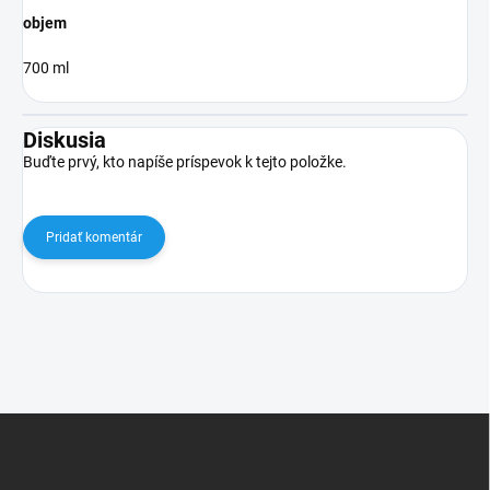
objem
700 ml
Diskusia
Buďte prvý, kto napíše príspevok k tejto položke.
Pridať komentár
Z
á
p