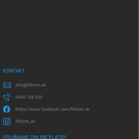
ä
t
i
e
KONTAKT
info
@
fitform.sk
0940 734 300
https://www.facebook.com/fitform.sk
fitform_sk
PRIJÍMAME ONLINE PLATBY