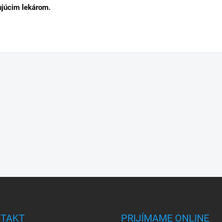
ujúcim lekárom.
TAKT
PRIJÍMAME ONLINE