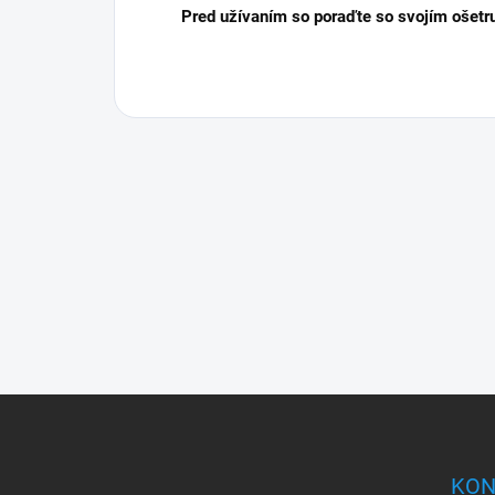
Pred užívaním so poraďte so svojím ošetr
Z
á
p
ä
KON