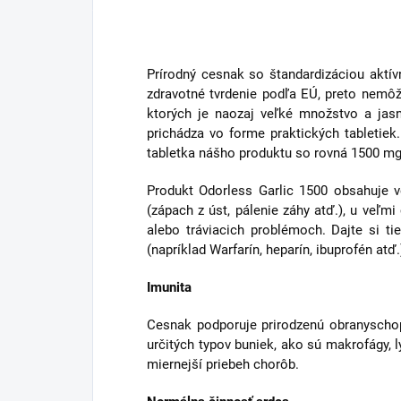
Prírodný cesnak so štandardizáciou aktív
zdravotné tvrdenie podľa EÚ, preto nemô
ktorých je naozaj veľké množstvo a jas
prichádza vo forme praktických tabletie
tabletka nášho produktu so rovná 1500 m
Produkt Odorless Garlic 1500 obsahuje v
(zápach z úst, pálenie záhy atď.), u veľm
alebo tráviacich problémoch. Dajte si t
(napríklad Warfarín, heparín, ibuprofén at
Imunita
Cesnak podporuje prirodzenú obranyschop
určitých typov buniek, ako sú makrofágy,
miernejší priebeh chorôb.