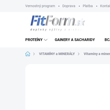
Prejsť
Vernostný program
Doprava
Platba
Konta
na
obsah
PROTEÍNY
GAINERY A SACHARIDY
BC
Domov
VITAMÍNY a MINERÁLY
Vitamíny a miner
Neohodnotené
Podrobnosti hodnote