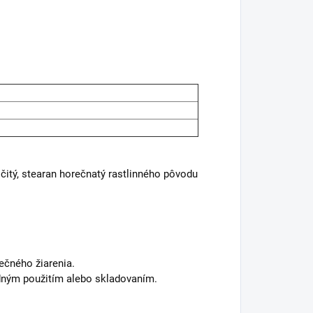
mičitý, stearan horečnatý rastlinného pôvodu
ečného žiarenia.
odným použitím alebo skladovaním.