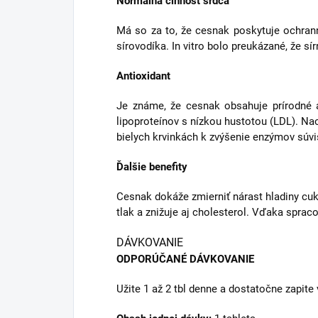
Normálna činnosť srdca
Má so za to, že cesnak poskytuje ochran
sírovodíka. In vitro bolo preukázané, že s
Antioxidant
Je známe, že cesnak obsahuje prírodné an
lipoproteínov s nízkou hustotou (LDL). Na
bielych krvinkách k zvýšenie enzýmov súvi
Ďalšie benefity
Cesnak dokáže zmierniť nárast hladiny cukru
tlak a znižuje aj cholesterol. Vďaka spra
DÁVKOVANIE
ODPORÚČANÉ DÁVKOVANIE
Užite 1 až 2 tbl denne a dostatočne zapite