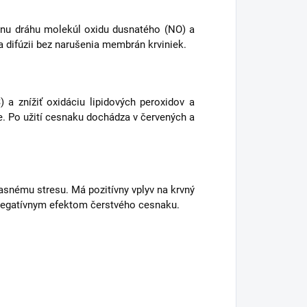
lnu dráhu molekúl oxidu dusnatého (NO) a
a difúzii bez narušenia membrán krviniek.
 a znížiť oxidáciu lipidových peroxidov a
e. Po užití cesnaku dochádza v červených a
očasnému stresu. Má pozitívny vplyv na krvný
 negatívnym efektom čerstvého cesnaku.