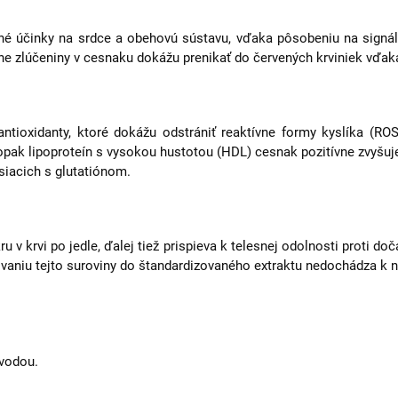
né účinky na srdce a obehovú sústavu, vďaka pôsobeniu na signá
írne zlúčeniny v cesnaku dokážu prenikať do červených krviniek vďak
tioxidanty, ktoré dokážu odstrániť reaktívne formy kyslíka (ROS)
opak lipoproteín s vysokou hustotou (HDL) cesnak pozitívne zvyšuj
siacich s glutatiónom.
 v krvi po jedle, ďalej tiež prispieva k telesnej odolnosti proti d
covaniu tejto suroviny do štandardizovaného extraktu nedochádza k
 vodou.