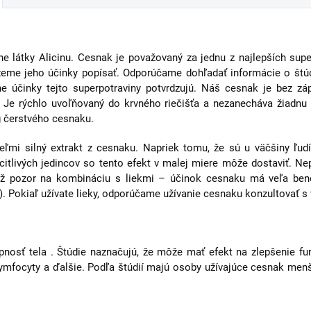
ne látky Alicinu. Cesnak je považovaný za jednu z najlepších su
žeme jeho účinky popísať. Odporúčame dohľadať informácie o štúdi
ne účinky tejto superpotraviny potvrdzujú. Náš cesnak je bez z
k. Je rýchlo uvoľňovaný do krvného riečišťa a nezanecháva žiadn
g čerstvého cesnaku.
eľmi silný extrakt z cesnaku. Napriek tomu, že sú u väčšiny ľudí
i citlivých jedincov so tento efekt v malej miere môže dostaviť. N
iež pozor na kombináciu s liekmi – účinok cesnaku má veľa bene
ď.). Pokiaľ užívate lieky, odporúčame užívanie cesnaku konzultovať 
nosť tela . Štúdie naznačujú, že môže mať efekt na zlepšenie f
 lymfocyty a ďalšie. Podľa štúdií majú osoby užívajúce cesnak men