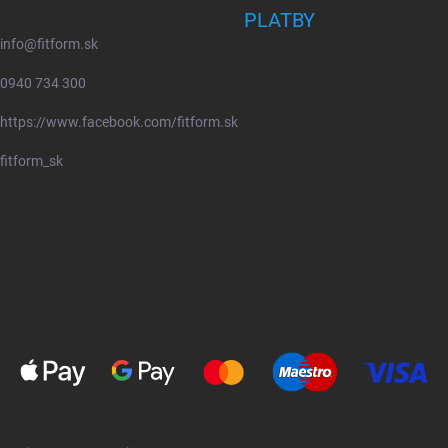
PLATBY
info
@
fitform.sk
0940 734 300
https://www.facebook.com/fitform.sk
fitform_sk