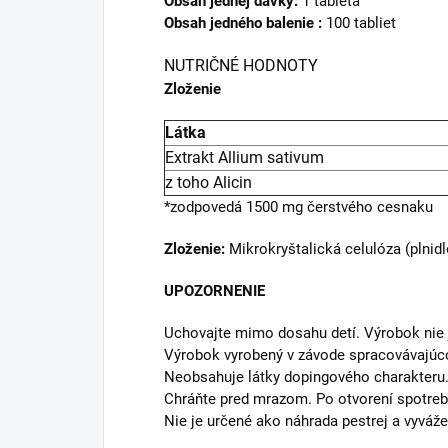
Obsah jednej dávky:
1 tableta
Obsah jedného balenie :
100 tabliet
NUTRIČNÉ HODNOTY
Zloženie
Látka
Extrakt Allium sativum
z toho Alicin
*zodpovedá 1500 mg čerstvého cesnaku
Zloženie:
Mikrokryštalická celulóza (plnidl
UPOZORNENIE
Uchovajte mimo dosahu detí. Výrobok nie je
Výrobok vyrobený v závode spracovávajúcom
Neobsahuje látky dopingového charakteru.
Chráňte pred mrazom. Po otvorení spotreb
Nie je určené ako náhrada pestrej a vyváže