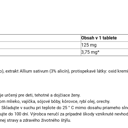
Obsah v 1 tablete
125 mg
3,75 mg*
o), extrakt Allium sativum (3% alicín), protispekavé látky: oxid kre
 určený pre deti, tehotné a dojčiace ženy.
 mlieko, vajíčka, sójové bôby, kôrovce, rybí olej, orechy.
 Skladujte v suchu pri teplote do 25 ° C mimo dosahu priameho sln
ujte do 100 dní. Výrobca neručí za prípadné škody vzniknuté nevh
nej stravy a zdravého životného štýlu.