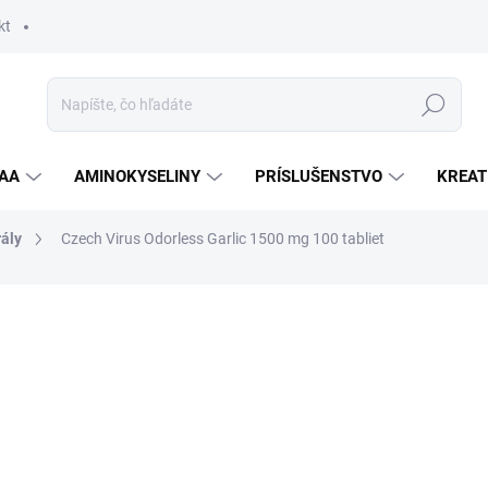
kt
Hľadať
AA
AMINOKYSELINY
PRÍSLUŠENSTVO
KREAT
ály
Czech Virus Odorless Garlic 1500 mg 100 tabliet
nia
ZNAČKA:
CZECH VIRUS
5,50 €
Jednotková
SKLADOM
cena:
MOŽNOSTI DORUČENIA
−
+