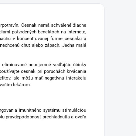
perpotravín. Cesnak nemá schválené žiadne
ami potvrdených benefitoch na internete,
ápachu v koncentrovanej forme cesnaku a
u nechcenú chuť alebo zápach. Jedna malá
 eliminované nepríjemné vedľajšie účinky
epoužívajte cesnak pri poruchách krvácania
fitov, ale môžu mať negatívnu interakciu
s vaším lekárom.
ungovania imunitného systému stimuláciou
šiu pravdepodobnosť prechladnutia a oveľa