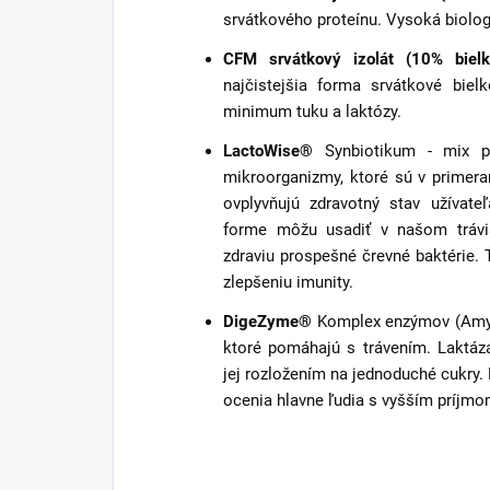
srvátkového proteínu. Vysoká biolog
CFM srvátkový izolát (10% biel
najčistejšia forma srvátkové biel
minimum tuku a laktózy.
LactoWise®
Synbiotikum - mix pr
mikroorganizmy, ktoré sú v prime
ovplyvňujú zdravotný stav užívate
forme môžu usadiť v našom trávia
zdraviu prospešné črevné baktérie
zlepšeniu imunity.
DigeZyme®
Komplex enzýmov (Amylá
ktoré pomáhajú s trávením. Laktáz
jej rozložením na jednoduché cukry.
ocenia hlavne ľudia s vyšším príjmo