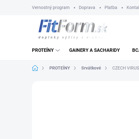
Prejsť
Vernostný program
Doprava
Platba
Konta
na
obsah
PROTEÍNY
GAINERY A SACHARIDY
BC
Domov
PROTEÍNY
Srvátkové
CZECH VIRUS 
Neohodnotené
Podrobnosti hodnote