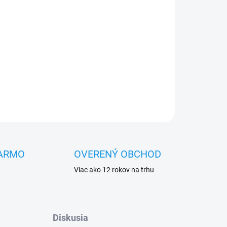
Pridať do košíka
OPÝTAŤ SA
STRÁŽIŤ
ARMO
OVERENÝ OBCHOD
Viac ako 12 rokov na trhu
Diskusia