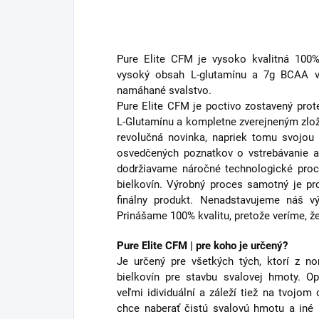
Pure Elite CFM je vysoko kvalitná 100%
vysoký obsah L-glutamínu a 7g BCAA v 
namáhané svalstvo.
Pure Elite CFM je poctivo zostavený pro
L-Glutamínu a kompletne zverejneným zlož
revolučná novinka, napriek tomu svojou 
osvedčených poznatkov o vstrebávanie a
dodržiavame náročné technologické proc
bielkovín. Výrobný proces samotný je pr
finálny produkt. Nenadstavujeme náš v
Prinášame 100% kvalitu, pretože veríme, že
Pure Elite CFM | pre koho je určený?
Je určený pre všetkých tých, ktorí z no
bielkovín pre stavbu svalovej hmoty. Op
veľmi idividuální a záleží tiež na tvojom
chce naberať čistú svalovú hmotu a iné p