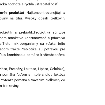
ická hodnota a rýchla vstrebateľnosť.
kovín produktu)
Najkoncentrovanejšej a
koviny na trhu. Vysoký obsah bielkovín,
obiotík a prebiotík.Probiotiká sú živé
ranom množstve konzumované a priaznivo
ľa.Tieto mikroorganizmy sa vďaka tejto
com trakte.Prebiotiká sú potravou pre
. Táto kombinácia pomáha k všeobecnému
za, Proteázy, Laktáza, Lipáza, Celuláza),
a pomáha ľuďom s intoleranciou laktózy
 Proteáza pomáha s trávením bielkovín, čo
m bielkoviny.