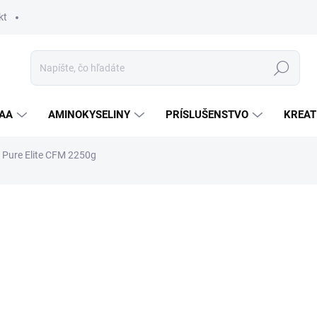
kt
Hľadať
AA
AMINOKYSELINY
PRÍSLUŠENSTVO
KREAT
Pure Elite CFM 2250g
nia
ZNAČKA:
CZECH VIRUS
69,90 €
Jednotková
ZVOĽTE VARIANT
cena:
PRÍCHUŤ