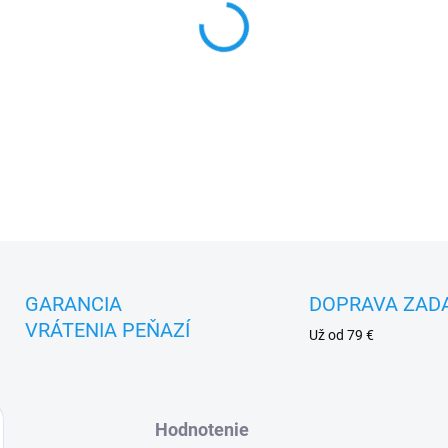
MOŽNOSTI DORUČENIA
−
+
DETAILNÉ INFORMÁCIE
GARANCIA
DOPRAVA ZAD
VRÁTENIA PEŇAZÍ
Už od 79 €
Hodnotenie