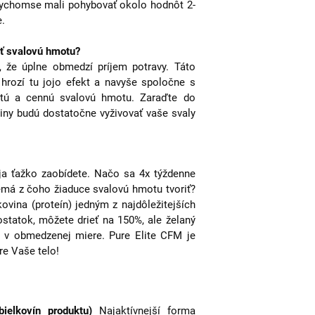
bychomse mali pohybovať okolo hodnôt 2-
e.
iť svalovú hmotu?
, že úplne obmedzí príjem potravy. Táto
 hrozí tu jojo efekt a navyše spoločne s
etú a cennú svalovú hmotu. Zaraďte do
iny budú dostatočne vyživovať vaše svaly
ja ťažko zaobídete. Načo sa 4x týždenne
nemá z čoho žiaduce svalovú hmotu tvoriť?
kovina (proteín) jedným z najdôležitejších
statok, môžete drieť na 150%, ale želaný
le v obmedzenej miere. Pure Elite CFM je
e Vaše telo!
ielkovín produktu)
Najaktívnejší forma