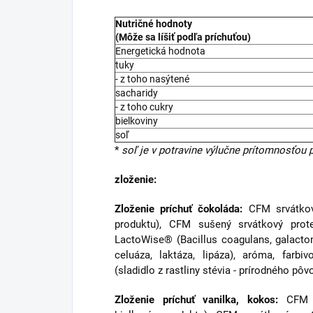
Nutričné hodnoty
(Môže sa líšiť podľa príchuťou)
Energetická hodnota
tuky
- z toho nasýtené
sacharidy
- z toho cukry
bielkoviny
soľ
*
soľ je v potravine výlučne prítomnosťou 
zloženie:
Zloženie príchuť čokoláda:
CFM srvátkov
produktu), CFM sušený srvátkový prote
LactoWise® (Bacillus coagulans, galact
celuáza, laktáza, lipáza), aróma, farbiv
(sladidlo z rastliny stévia - prírodného pôv
Zloženie príchuť vanilka, kokos:
CFM 