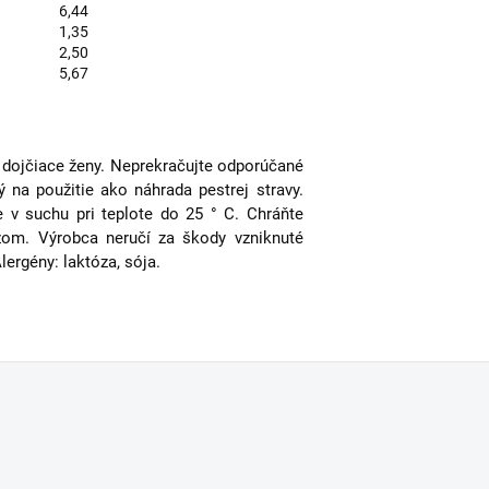
6,44
1,35
2,50
5,67
a dojčiace ženy. Neprekračujte odporúčané
ý na použitie ako náhrada pestrej stravy.
 v suchu pri teplote do 25 ° C. Chráňte
om. Výrobca neručí za škody vzniknuté
ergény: laktóza, sója.