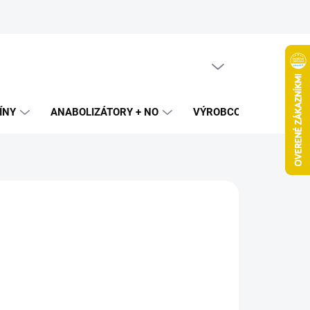
PRÁZDNY KOŠÍK
NÁKUPNÝ
KOŠÍK
ÍNY
ANABOLIZÁTORY + NO
VÝROBCOVIA
SPAL