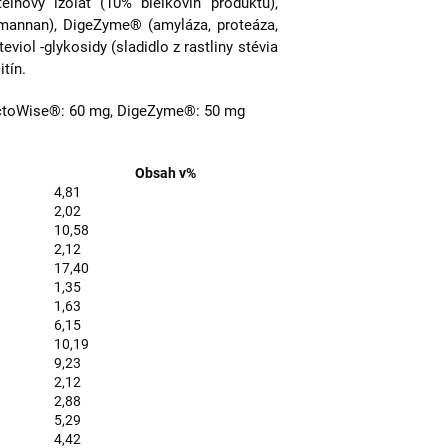
eínový izolát (10% bielkovín produktu),
omannan), DigeZyme® (amyláza, proteáza,
teviol -glykosidy (sladidlo z rastliny stévia
itín.
actoWise®: 60 mg, DigeZyme®: 50 mg
Obsah v%
4,81
2,02
10,58
2,12
17,40
1,35
1,63
6,15
10,19
9,23
2,12
2,88
5,29
4,42