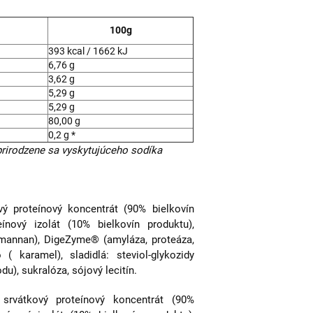
100g
393 kcal / 1662 kJ
6,76 g
3,62 g
5,29 g
5,29 g
80,00 g
0,2 g *
prirodzene sa vyskytujúceho sodíka
ý proteínový koncentrát (90% bielkovín
ínový izolát (10% bielkovín produktu),
omannan), DigeZyme® (amyláza, proteáza,
o ( karamel), sladidlá: steviol-glykozidy
odu), sukralóza, sójový lecitín.
srvátkový proteínový koncentrát (90%