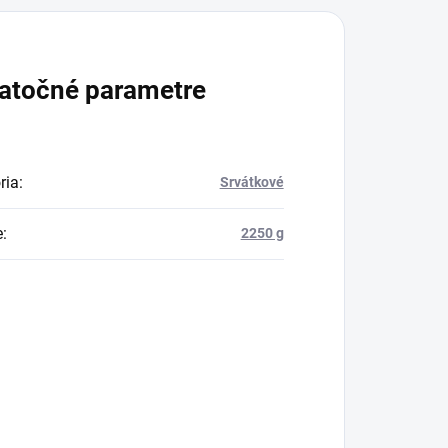
atočné parametre
ria
:
Srvátkové
e
:
2250 g