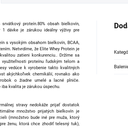
 srvátkový proteín.80% obsah bielkovín,
Dod
1 dávke je zárukou ideálny výživy pre
teín s vysokým obsahom bielkovín, BCAA,
ením. Netvrdíme, že Elite Whey Protein je
Kategó
kvalitou zatieni konkurenciu.. Držíme sa
 využiteľnosti proteínu ľudským telom a
Baleni
esy vedúce k vyrobenie takto kvalitných
ost akýchkoľvek chemikálií, rovnako ako
ýrobok o žiadne umelé a lacné plniče.
 iba kvalita je zárukou úspechu.
rmálnej stravy nedokáže prijať dostatok
timálne množstvo prijatých bielkovín je
 cieli (množstvo bude iné pre muža, ktorý
re ženu, ktorá chce zhodiť telesný tuk),