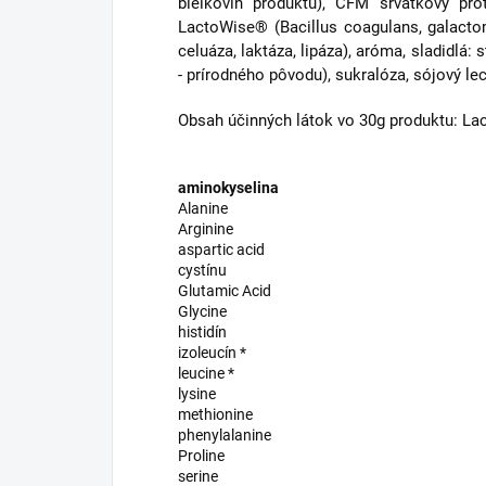
bielkovín produktu), CFM srvátkový prot
LactoWise® (Bacillus coagulans, galact
celuáza, laktáza, lipáza), aróma, sladidlá: s
- prírodného pôvodu), sukralóza, sójový lec
Obsah účinných látok vo 30g produktu: L
aminokyselina
Alanine
Arginine
aspartic acid
cystínu
Glutamic Acid
Glycine
histidín
izoleucín *
leucine *
lysine
methionine
phenylalanine
Proline
serine