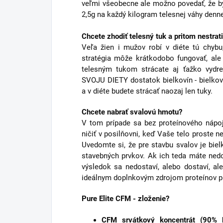
veľmi všeobecne ale možno povedať, že 
2,5g na každý kilogram telesnej váhy denn
Chcete zhodiť telesný tuk a pritom nestrat
Veľa žien i mužov robí v diéte tú chybu
stratégia môže krátkodobo fungovať, ale
telesným tukom strácate aj ťažko vydr
SVOJU DIETY dostatok bielkovín - bielkov
a v diéte budete strácať naozaj len tuky.
Chcete nabrať svalovú hmotu?
V tom prípade sa bez proteínového nápo
ničiť v posilňovni, keď Vaše telo proste 
Uvedomte si, že pre stavbu svalov je biel
stavebných prvkov. Ak ich teda máte nedo
výsledok sa nedostaví, alebo dostaví, a
ideálnym doplnkovým zdrojom proteínov pr
Pure Elite CFM - zloženie?
CFM srvátkový koncentrát (90% b