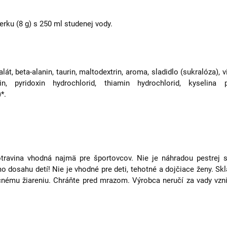
rku (8 g) s 250 ml studenej vody.
lát, beta-alanin, taurin, maltodextrin, aroma, sladidlo (sukralóza),
vin, pyridoxin hydrochlorid, thiamin hydrochlorid, kyselina p
*.
otravina vhodná najmä pre športovcov. Nie je náhradou pestrej 
 dosahu detí! Nie je vhodné pre deti, tehotné a dojčiace ženy. Skla
čnému žiareniu. Chráňte pred mrazom. Výrobca neručí za vady vz