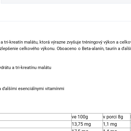
tri-kreatín malátu, ktorá výrazne zvyšuje tréningový výkon a celko
 zlepšenie celkového výkonu. Oboaceno o Beta-alanín, taurín a ďalš
rátu a tri-kreatínu malátu
a ďalšími esenciálnymi vitamínmi
ve 100g
v porci 8g
13,75 mg
1,1 mg