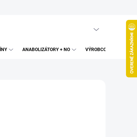
PRÁZDNY KOŠÍK
NÁKUPNÝ
KOŠÍK
ÍNY
ANABOLIZÁTORY + NO
VÝROBCOVIA
SPAL