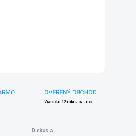
Pridať do košíka
OPÝTAŤ SA
STRÁŽIŤ
ARMO
OVERENÝ OBCHOD
Viac ako 12 rokov na trhu
Diskusia