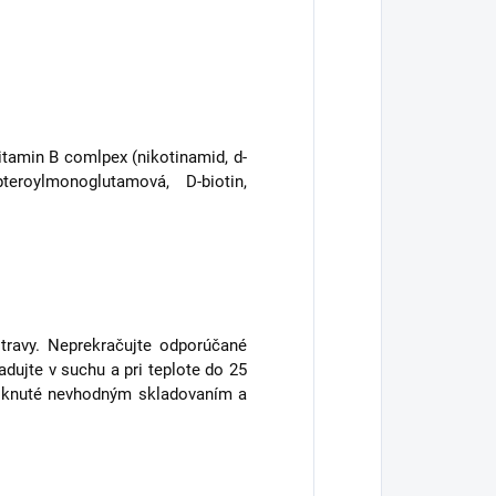
 vitamin B comlpex (nikotinamid, d-
teroylmonoglutamová, D-biotin,
stravy. Neprekračujte odporúčané
dujte v suchu a pri teplote do 25
niknuté nevhodným skladovaním a