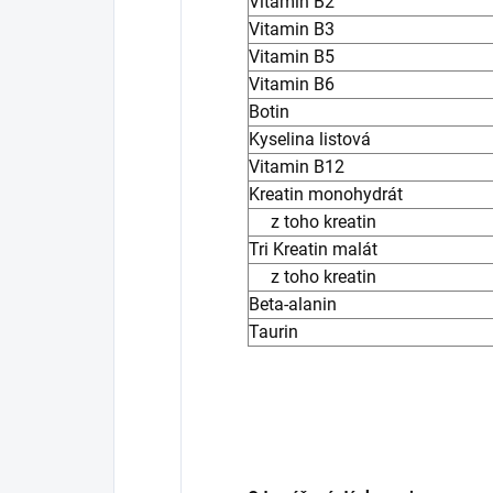
Vitamin B2
Vitamin B3
Vitamin B5
Vitamin B6
Botin
Kyselina listová
Vitamin B12
Kreatin monohydrát
z toho kreatin
Tri Kreatin malát
z toho kreatin
Beta-alanin
Taurin