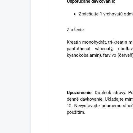
Odporúčané dávkovanie:
Zmiešajte 1 vrchovatú odme
Zloženie
Kreatin monohydrát, tri-kreatin ma
pantothenát vápenatý, ribofla
kyanokobalamin), farvivo (červeň)
Upozornenie
: Doplnok stravy. P
denné dávkovanie. Ukladajte mimo
°C. Nevystavujte priamemu slne
použitím.