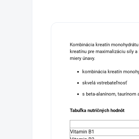
Kombinácia kreatín monohydrátu a 
kreatínu pre maximalizáciu sily a
miery únavy.
kombinácia kreatín monohyd
skvelá vstrebateľnosť
s beta-alanínom, taurínom 
Tabuľka nutričných hodnôt
Vitamin B1