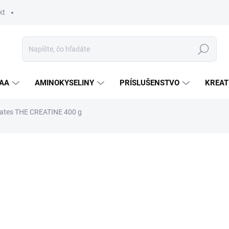
kt
Hľadať
AA
AMINOKYSELINY
PRÍSLUŠENSTVO
KREAT
Yates THE CREATINE 400 g
nia
ZNAČKA:
DORIAN YATES
16,90 €
Jednotková
ZVOĽTE VARIANT
cena:
PRÍCHUŤ