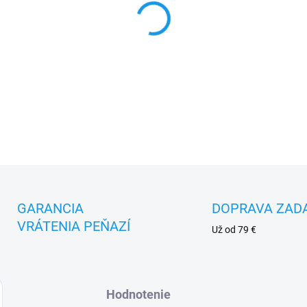
MOŽNOSTI DORUČENIA
−
+
DETAILNÉ INFORMÁCIE
GARANCIA
DOPRAVA ZAD
VRÁTENIA PEŇAZÍ
Už od 79 €
Hodnotenie