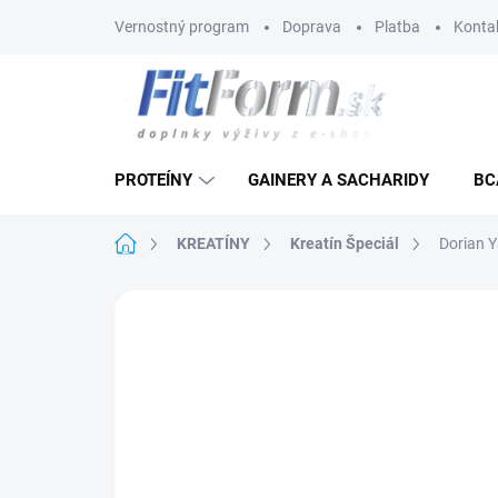
Prejsť
Vernostný program
Doprava
Platba
Konta
na
obsah
PROTEÍNY
GAINERY A SACHARIDY
BC
Domov
KREATÍNY
Kreatín Špeciál
Dorian 
Neohodnotené
Podrobnosti hodnote