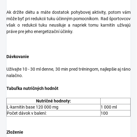
Ak držíte diétu a máte dostatok pohybovej aktivity, potom vám
môže byť pri redukcii tuku účinným pomocníkom. Rad športovcov
však o redukcii tuku neusiluje a napriek tomu karnitín užívajú
práve pre jeho energetizační účinky.
Dávkovanie
Užívajte 10 - 30 ml denne, 30 min pred tréningom, najlepšie aj ráno
nalačno.
Tabuľka nutričných hodnôt
Nutričné hodnoty:
L-karnitín base 120 000 mg
1 000 ml
Počet dávok v balení:
100
Zloženie