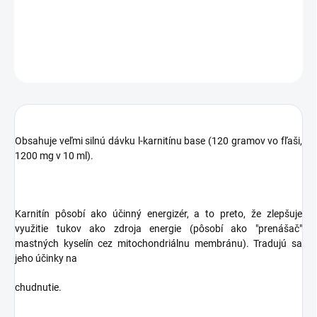
DETAILNÉ INFORMÁCIE
OPÝTAŤ SA
STRÁŽIŤ
Obsahuje veľmi silnú dávku l-karnitínu base (120 gramov vo fľaši,
1200 mg v 10 ml).
Karnitín pôsobí ako účinný energizér, a to preto, že zlepšuje
využitie tukov ako zdroja energie (pôsobí ako "prenášač"
mastných kyselín cez mitochondriálnu membránu). Tradujú sa
jeho účinky na
chudnutie.