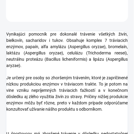
OPÝTAŤ SA
STRÁŽIŤ
Vynikajúci pomocník pre dokonalé trávenie všetkých živín,
bielkovín, sacharidov i tukov. Obsahuje komplex 7 tráviacich
enzýmov, papaín, alfa amylázu (Aspergillus oryzae), bromelaín,
laktázu (Aspergillus oryzae), celulázu (Trichoderma reesei),
neutrálnu proteázu (Bacillus licheniformis) a lipázu (Aspergillus
aryzae).
Je určený pre osoby so zhoršeným trávením, ktoré je zapríčinené
nízkou produkciou enzýmov v tráviacom trakte. To je potom na
vine vzniku nepríjemných tráviacich ťažkostí a v konečnom
dôsledku aj zlého využitia živín zo stravy. Príčiny nižšej produkcie
enzýmov môžu byť rôzne, preto v každom prípade odporúčame
konzultovať užívanie nášho produktu s odborníkom.
U športovcov má zhoršené trávenie v dôsledku nedostatočnej