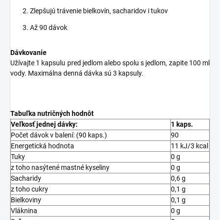
Zlepšujú trávenie bielkovín, sacharidov i tukov
Až 90 dávok
Dávkovanie
Užívajte 1 kapsulu pred jedlom alebo spolu s jedlom, zapite 100 ml
vody. Maximálna denná dávka sú 3 kapsuly.
Tabuľka nutričných hodnôt
Veľkosť jednej dávky:
1 kaps.
Počet dávok v balení: (90 kaps.)
90
Energetická hodnota
11 kJ/3 kcal
Tuky
0 g
z toho nasýtené mastné kyseliny
0 g
Sacharidy
0,6 g
z toho cukry
0,1 g
Bielkoviny
0,1 g
Vláknina
0 g