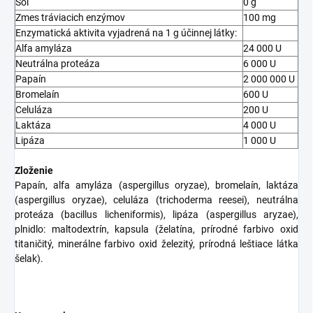
Soľ
0 g
Zmes tráviacich enzýmov
100 mg
Enzymatická aktivita vyjadrená na 1 g účinnej látky:
Alfa amyláza
24 000 U
Neutrálna proteáza
6 000 U
Papaín
2 000 000 U
Bromelaín
600 U
Celuláza
200 U
Laktáza
4 000 U
Lipáza
1 000 U
Zloženie
Papaín, alfa amyláza (aspergillus oryzae), bromelaín, laktáza
(aspergillus oryzae), celuláza (trichoderma reesei), neutrálna
proteáza (bacillus licheniformis), lipáza (aspergillus aryzae),
plnidlo: maltodextrín, kapsula (želatína, prírodné farbivo oxid
titaničitý, minerálne farbivo oxid železitý, prírodná leštiace látka
šelak).