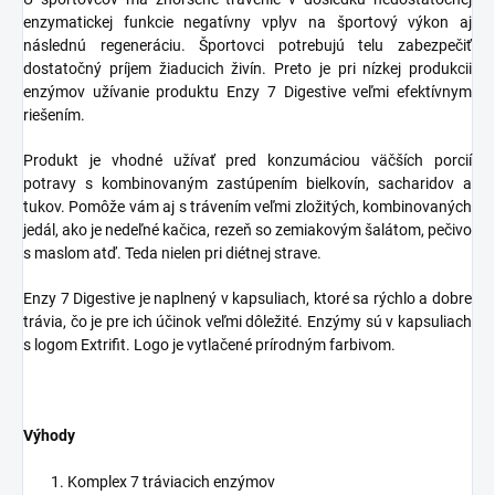
enzymatickej funkcie negatívny vplyv na športový výkon aj
následnú regeneráciu. Športovci potrebujú telu zabezpečiť
dostatočný príjem žiaducich živín. Preto je pri nízkej produkcii
enzýmov užívanie produktu Enzy 7 Digestive veľmi efektívnym
riešením.
Produkt je vhodné užívať pred konzumáciou väčších porcií
potravy s kombinovaným zastúpením bielkovín, sacharidov a
tukov. Pomôže vám aj s trávením veľmi zložitých, kombinovaných
jedál, ako je nedeľné kačica, rezeň so zemiakovým šalátom, pečivo
s maslom atď. Teda nielen pri diétnej strave.
Enzy 7 Digestive je naplnený v kapsuliach, ktoré sa rýchlo a dobre
trávia, čo je pre ich účinok veľmi dôležité. Enzýmy sú v kapsuliach
s logom Extrifit. Logo je vytlačené prírodným farbivom.
Výhody
Komplex 7 tráviacich enzýmov