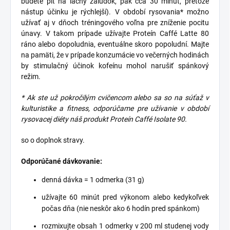
budete piť na lačný žalúdok, pak cca 30 minút, pretože
nástup účinku je rýchlejší). V období rysovania* možno
užívať aj v dňoch tréningového voľna pre zníženie pocitu
únavy. V takom prípade užívajte Proteín Caffé Latte 80
ráno alebo dopoludnia, eventuálne skoro popoludní. Majte
na pamäti, že v prípade konzumácie vo večerných hodinách
by stimulačný účinok kofeínu mohol narušiť spánkový
režim.
* Ak ste už pokročilým cvičencom alebo sa so na súťaž v
kulturistike a fitness, odporúčame pre užívanie v období
rysovacej diéty náš produkt Proteín Caffé Isolate 90.
so o doplnok stravy.
Odporúčané dávkovanie:
denná dávka = 1 odmerka (31 g)
užívajte 60 minút pred výkonom alebo kedykoľvek
počas dňa (nie neskôr ako 6 hodín pred spánkom)
rozmixujte obsah 1 odmerky v 200 ml studenej vody