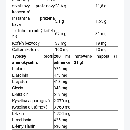
srvátkový proteínový
23,6 g
11,8 g
koncentrát
Instantná pražená
3,1 g
1,55 g
káva
- z toho prírodný kofeín
62 mg
31 mg
2 %
Kofeín bezvodý
38 mg
19 mg
Celkom kofeínu
100 mg
50 mg
Typický profil
200 ml hotového nápoja (1
aminokyselín:
odmerka = 31 g)
L-alanín
926 mg
L-arginín
473 mg
L-cysteín
413 mg
Glycín
348 mg
L-histidín
519 mg
Kyselina asparagová
2 070 mg
Kyselina glutámová
3 760 mg
L-lyzín
1 754 mg
L-metionín
425 mg
L-fenylalanín
630 mg