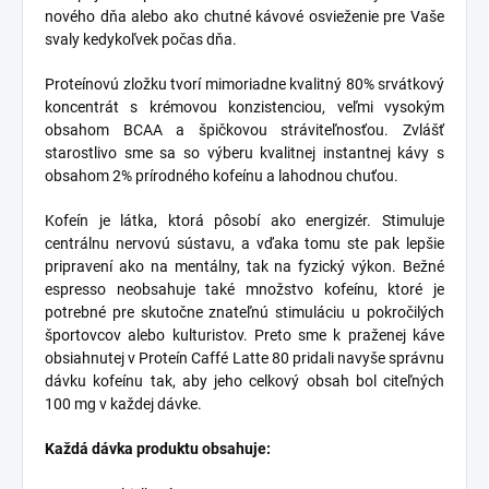
nového dňa alebo ako chutné kávové osvieženie pre Vaše
svaly kedykoľvek počas dňa.
Proteínovú zložku tvorí mimoriadne kvalitný 80% srvátkový
koncentrát s krémovou konzistenciou, veľmi vysokým
obsahom BCAA a špičkovou stráviteľnosťou. Zvlášť
starostlivo sme sa so výberu kvalitnej instantnej kávy s
obsahom 2% prírodného kofeínu a lahodnou chuťou.
Kofeín je látka, ktorá pôsobí ako energizér. Stimuluje
centrálnu nervovú sústavu, a vďaka tomu ste pak lepšie
pripravení ako na mentálny, tak na fyzický výkon. Bežné
espresso neobsahuje také množstvo kofeínu, ktoré je
potrebné pre skutočne znateľnú stimuláciu u pokročilých
športovcov alebo kulturistov. Preto sme k praženej káve
obsiahnutej v Proteín Caffé Latte 80 pridali navyše správnu
dávku kofeínu tak, aby jeho celkový obsah bol citeľných
100 mg v každej dávke.
Každá dávka produktu obsahuje: