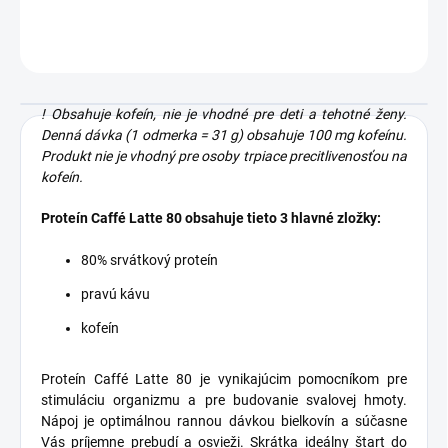
OPÝTAŤ SA
STRÁŽIŤ
! Obsahuje kofeín, nie je vhodné pre deti a tehotné ženy.
Denná dávka (1 odmerka = 31 g) obsahuje 100 mg kofeínu.
Produkt nie je vhodný pre osoby trpiace precitlivenosťou na
kofeín.
Proteín Caffé Latte 80 obsahuje tieto 3 hlavné zložky:
80% srvátkový proteín
pravú kávu
kofeín
Proteín Caffé Latte 80 je vynikajúcim pomocníkom pre
stimuláciu organizmu a pre budovanie svalovej hmoty.
Nápoj je optimálnou rannou dávkou bielkovín a súčasne
Vás príjemne prebudí a osvieži. Skrátka ideálny štart do