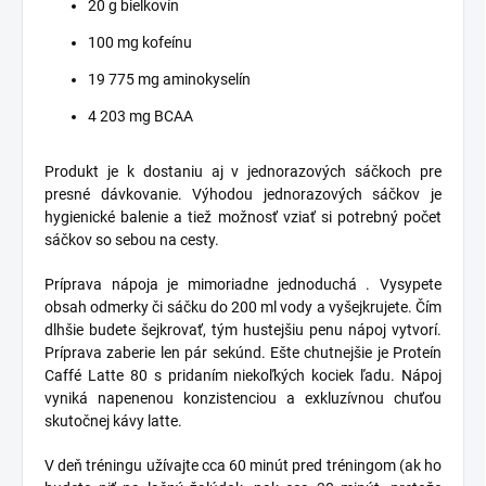
20 g bielkovín
100 mg kofeínu
19 775 mg aminokyselín
4 203 mg BCAA
Produkt je k dostaniu aj v jednorazových sáčkoch pre
presné dávkovanie. Výhodou jednorazových sáčkov je
hygienické balenie a tiež možnosť vziať si potrebný počet
sáčkov so sebou na cesty.
Príprava nápoja je mimoriadne jednoduchá . Vysypete
obsah odmerky či sáčku do 200 ml vody a vyšejkrujete. Čím
dlhšie budete šejkrovať, tým hustejšiu penu nápoj vytvorí.
Príprava zaberie len pár sekúnd. Ešte chutnejšie je Proteín
Caffé Latte 80 s pridaním niekoľkých kociek ľadu. Nápoj
vyniká napenenou konzistenciou a exkluzívnou chuťou
skutočnej kávy latte.
V deň tréningu užívajte cca 60 minút pred tréningom (ak ho