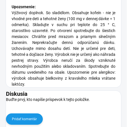
Upozornenie:
Výživový doplnok. So sladidlom. Obsahuje kofeín - nie je
vhodné pre deti a tehotné ženy (100 mg v dennej dávke = 1
odmerka). Skladujte v suchu pri teplote do 25 ° C,
starostlivo uzavreté. Po otvorení spotrebujte do šiestich
mesiacov. Chráňte pred mrazom a priamym slnečným
žiarením. Neprekračujte dennú odporúčanú dávku.
Uchovávajte mimo dosahu detí. Nie je určené pre deti,
tehotné a dojčiace ženy. Výrobok nie je určený ako náhrada
pestrej stravy. Výrobca neručí za škody vzniknuté
nevhodným použitím alebo skladovaním. Spotrebujte do
dátumu uvedeného na obale. Upozornenie pre alergikov:
výrobok obsahuje bielkoviny z kravského mlieka vrátane
laktózy.
Diskusia
Buďte prvý, kto napíše príspevok k tejto položke.
Pridať komentár