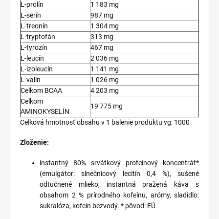
L-prolín
1 183 mg
L-serín
987 mg
L-treonín
1 304 mg
L-tryptofán
313 mg
L-tyrozín
467 mg
L-leucín
2 036 mg
L-izoleucín
1 141 mg
L-valín
1 026 mg
Celkom BCAA
4 203 mg
Celkom
19 775 mg
AMINOKYSELÍN
Celková hmotnosť obsahu v 1 balenie produktu vg: 1000
Zloženie:
instantný 80% srvátkový proteínový koncentrát*
(emulgátor: slnečnicový lecitín 0,4 %), sušené
odtučnené mlieko, instantná pražená káva s
obsahom 2 % prírodného kofeínu, arómy, sladidlo:
sukralóza, kofeín bezvodý. * pôvod: EÚ