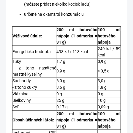
(môžete pridať niekoľko kociek ľadu)
určené na okamžitú konzumáciu
200 ml hotového
100 ml
Výživové údaje:
nápoja (1 odmerka =
hotového
31 g)
nápoja
249 kJ / 59
Energetická hodnota
498 kJ / 118 kcal
kcal
Tuky
1,7 g
0,9 g
- z toho nasýtené
0,9 g
< 0,5 g
mastné kyseliny
Sacharidy
6,0 g
3,0 g
- z toho cukry
3,6 g
1,8 g
Vláknina
0 g
0 g
Bielkoviny
25 g
10 g
Soľ
0,17 g
0,09 g
200 ml hotového
100 ml
Obsah účinných látok:
nápoja (1 odmerka =
hotového
31 g)
nápoja
Instantný 80%