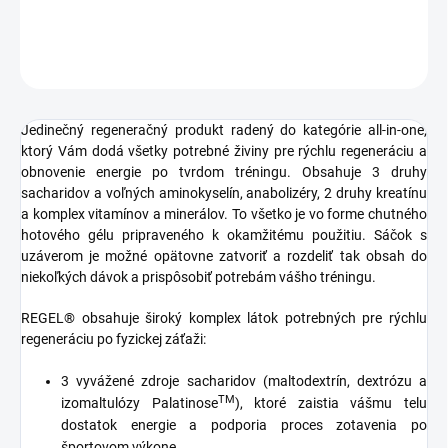
DETAILNÉ INFORMÁCIE
OPÝTAŤ SA
STRÁŽIŤ
Jedinečný regeneračný produkt radený do kategórie all-in-one,
ktorý Vám dodá všetky potrebné živiny pre rýchlu regeneráciu a
obnovenie energie po tvrdom tréningu. Obsahuje 3 druhy
sacharidov a voľných aminokyselín, anabolizéry, 2 druhy kreatínu
a komplex vitamínov a minerálov. To všetko je vo forme chutného
hotového gélu pripraveného k okamžitému použitiu. Sáčok s
uzáverom je možné opätovne zatvoriť a rozdeliť tak obsah do
niekoľkých dávok a prispôsobiť potrebám vášho tréningu.
REGEL® obsahuje široký komplex látok potrebných pre rýchlu
regeneráciu po fyzickej záťaži:
3 vyvážené zdroje sacharidov (maltodextrín, dextrózu a
TM
izomaltulózy Palatinose
), ktoré zaistia vášmu telu
dostatok energie a podporia proces zotavenia po
športovom výkone.