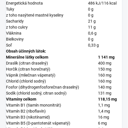
Energetická hodnota
486 kJ/116 kcal
Tuky
0 g
z toho nasýtené mastné kyseliny
0 g
Sacharidy
21 g
z toho cukry
11 g
Vláknina
0,6 g
Bielkoviny
0 g
Soľ
0,33 g
Obsah účinných látok:
Minerálne látky celkom
1 141 mg
Draslík (citran draselný)
400 mg
Horčík (citran horečnatý)
150 mg
Vápnik (mliečnan vápenatý)
160 mg
Chlorid (chlorid sodný)
160 mg
Fosfor (dihydrogenfosforečnan draselný)
140 mg
Sodík (chlorid sodný, citran sodný)
131 mg
Vitamíny celkom
118,15 mg
Vitamín B1 (tiamín mononitrát)
1,1 mg
Vitamín B2 (riboflavín)
1,4 mg
Vitamín B3 (nikotínamid)
16 mg
Vitamín B5 (D-pantotenát vápenatý)
6 mg