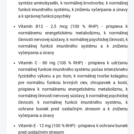
syntéze aminokyselín, k normálnej krvotvorbe, k normálnej
funkcii imunitného systému, k zníženiu vyčerpania a únavy
a k správnej funkcii psychiky
Vitamín B12 - 2,5 mcg (100 % RHP) - prispieva k
normálnemu energetickému metabolizmu, k normálnej
činnosti nervovej sústavy, k normálnej psychickej činnosti, k
normálnej funkcii imunitného systému a k zníženiu
vyčerpania a únavy
Vitamín C - 80 mg (100 % RHP) - prispieva k udržaniu
normálnej funkcie imunitného systému počas intenzívneho
fyzického výkonu a po ňom, k normálnej tvorbe kolagénu
pre normálnu funkciu krvných ciev, chrupaviek a kostí,
prispieva k normálnemu energetickému metabolizmu, k
normálnej činnosti nervovej sústavy, k normálnej psychickej
činnosti, k normálnej funkcii imunitného systému, k
ochrane buniek pred oxidačným stresom a k zníženiu
vyčerpania a únavy
Vitamín E - 12 mg (100 % RHP) - prispieva k ochrane buniek
pred oxidačným stresom