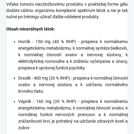
Vďaka tomuto viaczložkovému produktu v praktickej forme gélu
dodáte vášmu organizmu komplexné spektrum látok a nie je tak
nutné po tréningu užívať ďalšie oddelené produkty.
Obsah minerálnych látok:
Horčík - 150 mg (40 % RHP) - prispieva k normálnemu
energetickému metabolizmu, k normálnej syntéze bielkovín,
k normálnej činnosti svalov a nervovej sústavy, k
elektrolytickej rovnováhe a k zníženiu vyčerpania a únavy,
prispieva k správnej funkcii psychiky
Draslík - 400 mg (20 % RHP) - prispieva k normálnej činnosti
svalov a nervovej sústavy a k udržaniu normálneho
krvného tlaku
Vápnik - 160 mg (20 % RHP) - prispieva k normálnemu
energetickému metabolizmu, k normálnej činnosti svalov, k
normálnej funkcii nervových prenosov a k normálnej
zrážanlivosti krvi, je potrebný na udržanie zdravých kostí a
zubov