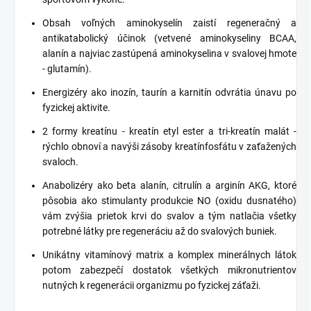
Obsah voľných aminokyselín zaistí regeneračný a
antikatabolický účinok (vetvené aminokyseliny BCAA,
alanín a najviac zastúpená aminokyselina v svalovej hmote
- glutamín).
Energizéry ako inozín, taurín a karnitín odvrátia únavu po
fyzickej aktivite.
2 formy kreatínu - kreatín etyl ester a tri-kreatín malát -
rýchlo obnoví a navýši zásoby kreatínfosfátu v zaťažených
svaloch.
Anabolizéry ako beta alanín, citrulín a arginín AKG, ktoré
pôsobia ako stimulanty produkcie NO (oxidu dusnatého)
vám zvýšia prietok krvi do svalov a tým natlačia všetky
potrebné látky pre regeneráciu až do svalových buniek.
Unikátny vitamínový matrix a komplex minerálnych látok
potom zabezpečí dostatok všetkých mikronutrientov
nutných k regenerácii organizmu po fyzickej záťaži.