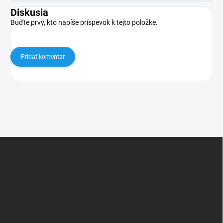
Diskusia
Buďte prvý, kto napíše príspevok k tejto položke.
Pridať komentár
Z
á
p
ä
t
i
e