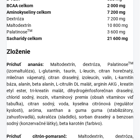
BCAA celkom
2 000 mg
Aminokyseliny celkom
7 200 mg
Dextróza
7 200 mg
Maltodextrín
10 800 mg
TM
Palatinose
3 600 mg
Sacharidy celkom
21 600 mg
Zloženie
TM
Príchuť ananás:
Maltodextrín, dextróza, Palatinose
(izomaltulóza), L-glutamín, taurín, L-leucín, citran horečnatý,
mliečnan vápenatý, citran draselný, izoleucín, valín, L-karnitín
báza, alanín, beta alanín, L-citrulín DL malát, arginín AKG , kreatín
etyl ester, tri-kreatín malát, dihydrogénfosforečnan draselný,
chlorid sodný, inozín, vitamínový premix (obsah vitamínov viď
tabuľka), citran sodný, voda, kyselina citrónová (regulátor
kyslosti), aróma, xanthan a guma guma (stabilizátory,
zahusťovadlá), sukralóza (sladidlo), sorban draselný a benzoan
sodný (konzervačné látky), beta karotén (farbivo).
Príchuť citrón-pomaranč:
Maltodextrín, dextróza,