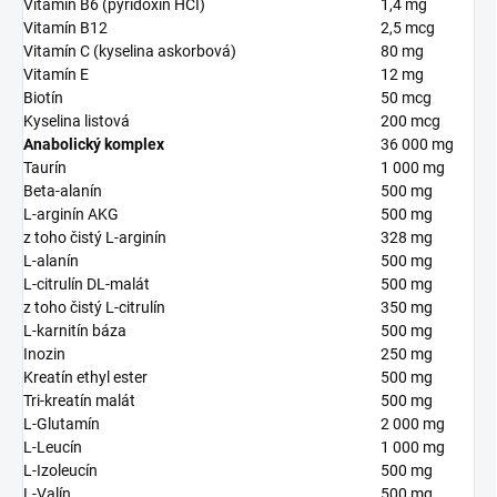
Vitamín B6 (pyridoxín HCI)
1,4 mg
Vitamín B12
2,5 mcg
Vitamín C (kyselina askorbová)
80 mg
Vitamín E
12 mg
Biotín
50 mcg
Kyselina listová
200 mcg
Anabolický komplex
36 000 mg
Taurín
1 000 mg
Beta-alanín
500 mg
L-arginín AKG
500 mg
z toho čistý L-arginín
328 mg
L-alanín
500 mg
L-citrulín DL-malát
500 mg
z toho čistý L-citrulín
350 mg
L-karnitín báza
500 mg
Inozin
250 mg
Kreatín ethyl ester
500 mg
Tri-kreatín malát
500 mg
L-Glutamín
2 000 mg
L-Leucín
1 000 mg
L-Izoleucín
500 mg
L-Valín
500 mg