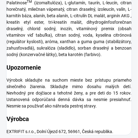
TM
Palatinose
(izomaltulóza), L-glutamín, taurín, L-leucín, citran
horečnatý, mliečnan vápenatý, citran draselný, izoleucín, valín, L-
karnitín báza, alanín, beta alanín, L-citrulín DL malát, arginín AKG ,
kreatín etyl ester, tri-kreatín malát, dihydrogénfosforečnan
draselný, chlorid sodný, inozín, vitamínový premix (obsah
vitamínov viď tabuľka), citran sodný, voda, kyselina citrónová
(regulátor kyslosti), aróma, xanthan a guma guma (stabilizátory,
zahusťovadlá), sukralóza (sladidlo), sorban draselný a benzoan
sodný (konzervačné látky), beta karotén (farbivo).
Upozornenie
Výrobok skladujte na suchom mieste bez prístupu priameho
slnečného žiarenia. Skladujte mimo dosahu malých detí.
Nevhodný pre dojčiace a tehotné ženy, a pre deti do 15 rokov.
Ustanovená odporúčaná denná dávka sa nesmie presiahnuť.
Nesmie sa používať ako náhrada pestrej stravy.
Výrobca
EXTRIFIT s.r.o., Dolní Újezd 672, 56961, Česká republika.