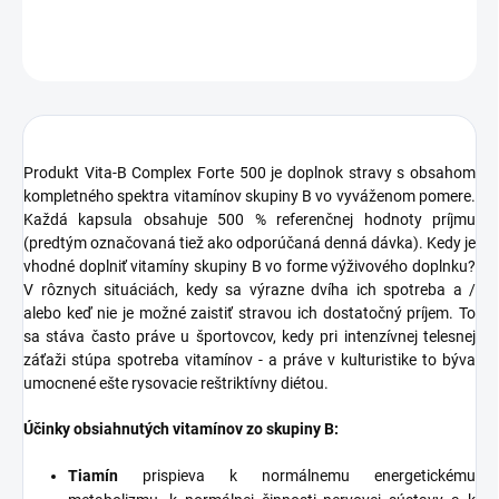
OPÝTAŤ SA
STRÁŽIŤ
Produkt Vita-B Complex Forte 500 je doplnok stravy s obsahom
kompletného spektra
vitamínov
skupiny B vo vyváženom pomere.
Každá kapsula obsahuje 500 % referenčnej hodnoty príjmu
(predtým označovaná tiež ako odporúčaná denná dávka). Kedy je
vhodné doplniť
vitamíny
skupiny B vo forme výživového doplnku?
V rôznych situáciách, kedy sa výrazne dvíha ich spotreba a /
alebo keď nie je možné zaistiť stravou ich dostatočný príjem. To
sa stáva často práve u športovcov, kedy pri intenzívnej telesnej
záťaži stúpa spotreba vitamínov - a práve v kulturistike to býva
umocnené ešte rysovacie reštriktívny diétou.
Účinky obsiahnutých vitamínov zo skupiny B:
Tiamín
prispieva k normálnemu energetickému