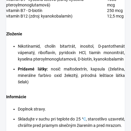
pteroylmonoglutamová)
mcg
vitamín B7
-
D-biotín
250 mcg
vitamín B12
(zdroj: kyanokobalamín)
12,5 mcg
Zloženie
Nikotínamid, cholín bitartrát, inositol, D-pantothenát
vápenatý, riboflavín, pyridoxín HCl, tiamín mononitrát,
kyselina pteroylmonoglutamová, D-biotín, kyanokobalamín
Prídavné látky:
nosič
maltodextrín
, kapsula (želatína,
minerálne farbivo oxid železitý, prírodná leštiace látka
šelak)
Informácie
Doplnok stravy.
Skladujte v suchu pri teplote do 25 °
C
, starostlivo uzavreté,
chráňte pred priamym slnečným žiarením a pred mrazom.