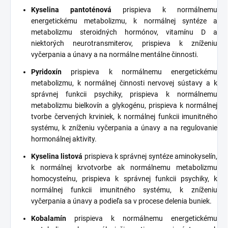
Kyselina pantoténová
prispieva k normálnemu
energetickému metabolizmu, k normálnej syntéze a
metabolizmu steroidných hormónov, vitamínu D a
niektorých neurotransmiterov, prispieva k zníženiu
vyčerpania a únavy a na normálne mentálne činnosti.
Pyridoxín
prispieva k normálnemu energetickému
metabolizmu, k normálnej činnosti nervovej sústavy a k
správnej funkcii psychiky, prispieva k normálnemu
metabolizmu
bielkovín
a glykogénu, prispieva k normálnej
tvorbe červených krviniek, k normálnej funkcii imunitného
systému, k zníženiu vyčerpania a únavy a na regulovanie
hormonálnej aktivity.
Kyselina listová
prispieva k správnej syntéze
aminokyselín
,
k normálnej krvotvorbe ak normálnemu metabolizmu
homocysteínu, prispieva k správnej funkcii psychiky, k
normálnej funkcii imunitného systému, k zníženiu
vyčerpania a únavy a podieľa sa v procese delenia buniek.
Kobalamín
prispieva k normálnemu energetickému