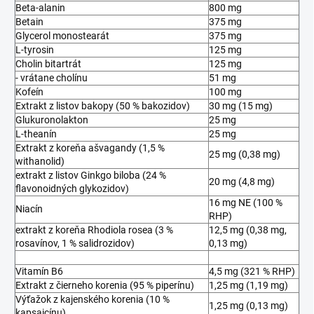
Beta-alanin
800 mg
Betain
375 mg
Glycerol monostearát
375 mg
L-tyrosin
125 mg
Cholin bitartrát
125 mg
- vrátane cholínu
51 mg
Kofeín
100 mg
Extrakt z listov bakopy (50 % bakozidov)
30 mg (15 mg)
Glukuronolakton
25 mg
L-theanín
25 mg
Extrakt z koreňa ašvagandy (1,5 %
25 mg (0,38 mg)
withanolid)
extrakt z listov Ginkgo biloba (24 %
20 mg (4,8 mg)
flavonoidných glykozidov)
16 mg NE (100 %
Niacín
RHP)
extrakt z koreňa Rhodiola rosea (3 %
12,5 mg (0,38 mg,
rosavínov, 1 % salidrozidov)
0,13 mg)
Vitamín B6
4,5 mg (321 % RHP)
Extrakt z čierneho korenia (95 % piperínu)
1,25 mg (1,19 mg)
Výťažok z kajenského korenia (10 %
1,25 mg (0,13 mg)
kapsaicínu)