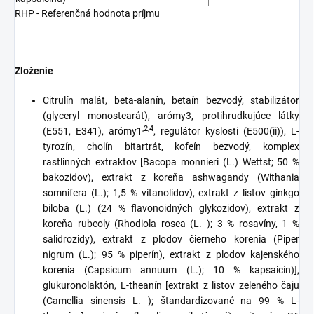
RHP - Referenčná hodnota príjmu
Zloženie
Citrulín malát, beta-alanín, betaín bezvodý, stabilizátor
(glyceryl monostearát), arómy3, protihrudkujúce látky
,2,4
(E551, E341), arómy1
, regulátor kyslosti (E500(ii)), L-
tyrozín, cholín bitartrát, kofeín bezvodý, komplex
rastlinných extraktov [Bacopa monnieri (L.) Wettst; 50 %
bakozidov), extrakt z koreňa ashwagandy (Withania
somnifera (L.); 1,5 % vitanolidov), extrakt z listov ginkgo
biloba (L.) (24 % flavonoidných glykozidov), extrakt z
koreňa rubeoly (Rhodiola rosea (L. ); 3 % rosavíny, 1 %
salidrozidy), extrakt z plodov čierneho korenia (Piper
nigrum (L.); 95 % piperín), extrakt z plodov kajenského
korenia (Capsicum annuum (L.); 10 % kapsaicín)],
glukuronolaktón, L-theanín [extrakt z listov zeleného čaju
(Camellia sinensis L. ); štandardizované na 99 % L-