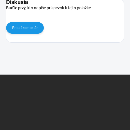
Diskusia
Buďte prvý, kto napíše príspevok k tejto položke.
Pridať komentár
Z
á
p
ä
t
i
e