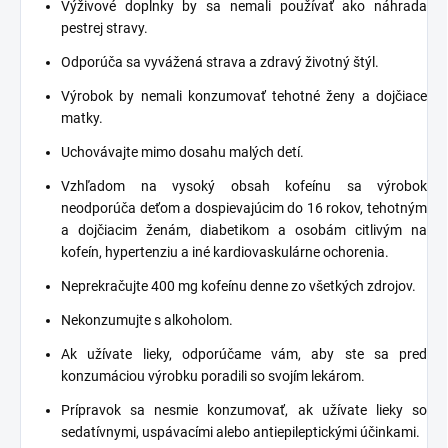
Výživové doplnky by sa nemali používať ako náhrada
pestrej stravy.
Odporúča sa vyvážená strava a zdravý životný štýl.
Výrobok by nemali konzumovať tehotné ženy a dojčiace
matky.
Uchovávajte mimo dosahu malých detí.
Vzhľadom na vysoký obsah kofeínu sa výrobok
neodporúča deťom a dospievajúcim do 16 rokov, tehotným
a dojčiacim ženám, diabetikom a osobám citlivým na
kofeín, hypertenziu a iné kardiovaskulárne ochorenia.
Neprekračujte 400 mg kofeínu denne zo všetkých zdrojov.
Nekonzumujte s alkoholom.
Ak užívate lieky, odporúčame vám, aby ste sa pred
konzumáciou výrobku poradili so svojím lekárom.
Prípravok sa nesmie konzumovať, ak užívate lieky so
sedatívnymi, uspávacími alebo antiepileptickými účinkami.