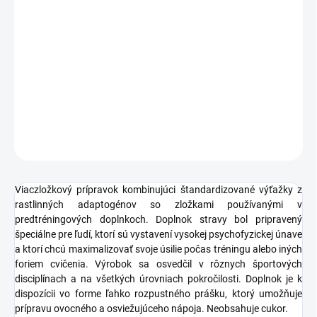
MOŽNOSTI DORUČENIA
−
+
Pridať do košíka
DETAILNÉ INFORMÁCIE
OPÝTAŤ SA
STRÁŽIŤ
Viaczložkový prípravok kombinujúci štandardizované výťažky z
rastlinných adaptogénov so zložkami používanými v
predtréningových doplnkoch. Doplnok stravy bol pripravený
špeciálne pre ľudí, ktorí sú vystavení vysokej psychofyzickej únave
a ktorí chcú maximalizovať svoje úsilie počas tréningu alebo iných
foriem cvičenia. Výrobok sa osvedčil v rôznych športových
disciplínach a na všetkých úrovniach pokročilosti. Doplnok je k
dispozícii vo forme ľahko rozpustného prášku, ktorý umožňuje
prípravu ovocného a osviežujúceho nápoja. Neobsahuje cukor.