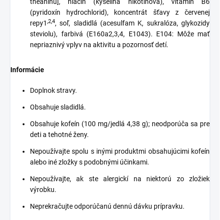
theanínu], niacín (kyselina nikotínová), vitamín B6
(pyridoxín hydrochlorid), koncentrát šťavy z červenej
,2,4
repy1
, soľ, sladidlá (acesulfam K, sukralóza, glykozidy
steviolu), farbivá (E160a2,3,4, E1043). E104: Môže mať
nepriaznivý vplyv na aktivitu a pozornosť detí.
Informácie
Doplnok stravy.
Obsahuje sladidlá.
Obsahuje kofeín (100 mg/jedlá 4,38 g); neodporúča sa pre
deti a tehotné ženy.
Nepoužívajte spolu s inými produktmi obsahujúcimi kofeín
alebo iné zložky s podobnými účinkami.
Nepoužívajte, ak ste alergickí na niektorú zo zložiek
výrobku.
Neprekračujte odporúčanú dennú dávku prípravku.