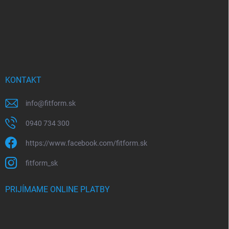
k
y
v
ý
p
i
s
u
KONTAKT
info
@
fitform.sk
0940 734 300
https://www.facebook.com/fitform.sk
fitform_sk
PRIJÍMAME ONLINE PLATBY