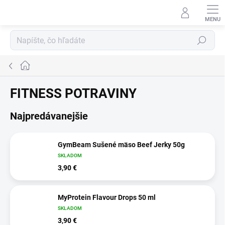
Prejsť
na
obsah
Hľadať
Domov
FITNESS POTRAVINY
Najpredávanejšie
GymBeam Sušené mäso Beef Jerky 50g
SKLADOM
3,90 €
MyProtein Flavour Drops 50 ml
SKLADOM
3,90 €