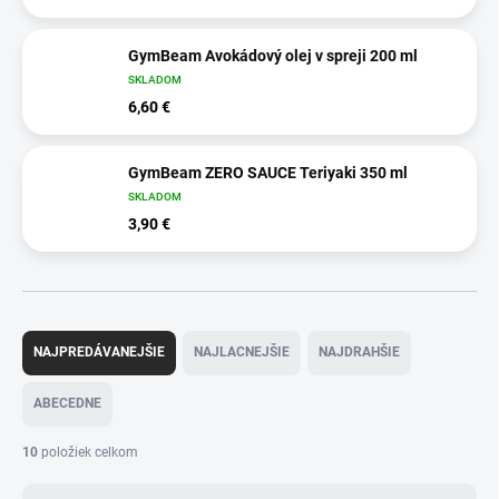
GymBeam Avokádový olej v spreji 200 ml
SKLADOM
6,60 €
GymBeam ZERO SAUCE Teriyaki 350 ml
SKLADOM
3,90 €
R
a
NAJPREDÁVANEJŠIE
NAJLACNEJŠIE
NAJDRAHŠIE
d
e
ABECEDNE
n
i
10
položiek celkom
e
p