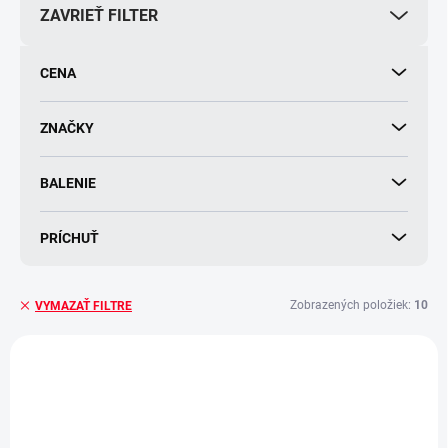
ZAVRIEŤ FILTER
r
o
d
CENA
u
k
t
ZNAČKY
o
v
BALENIE
PRÍCHUŤ
Zobrazených položiek:
10
VYMAZAŤ FILTRE
V
ý
p
i
s