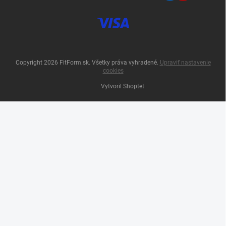
Copyright 2026
FitForm.sk
. Všetky práva vyhradené.
Upraviť nastavenie
cookies
Vytvoril Shoptet