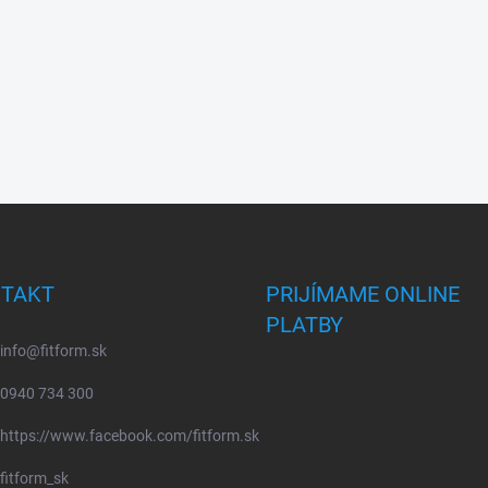
TAKT
PRIJÍMAME ONLINE
PLATBY
info
@
fitform.sk
0940 734 300
https://www.facebook.com/fitform.sk
fitform_sk