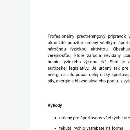
Profesionálny predtréningový prípravok 
okamžité použitie určený všetkým šport
náročnou fyzickou aktivitou.
Obsahuje
verejnosťou, ktoré zaručia nevídaný ú
hraníc fyzického výkonu. N1 Shot je 
európskej legislatívy.
Je určený tak pre 
energiu a silu počas celej dĺžky športovej
sily, energie a hlavne skvelého pocitu z v
Výhody
určený
pre športovcov všetkých kateg
tekutá, rychlo vstrebateľná forma