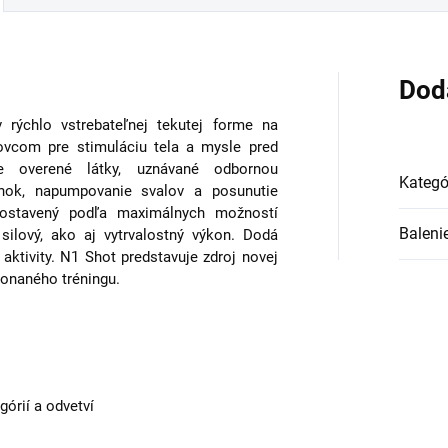
Dod
v rýchlo vstrebateľnej tekutej forme na
ovcom pre stimuláciu tela a mysle pred
 overené látky, uznávané odbornou
Kategó
činok, napumpovanie svalov a posunutie
zostavený podľa maximálnych možností
Baleni
silový, ako aj vytrvalostný výkon. Dodá
 aktivity.
N1 Shot predstavuje zdroj novej
ykonaného tréningu.
órií a odvetví