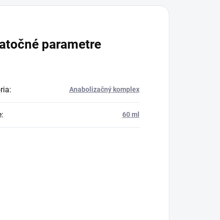
atočné parametre
ria
:
Anabolizačný komplex
e
:
60 ml