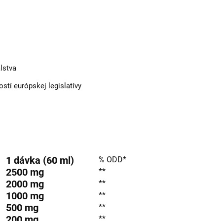
lstva
tí európskej legislatívy
1 dávka
(60 ml)
% ODD*
2500
mg
**
2000
mg
**
1000
mg
**
500
mg
**
200
mg
**