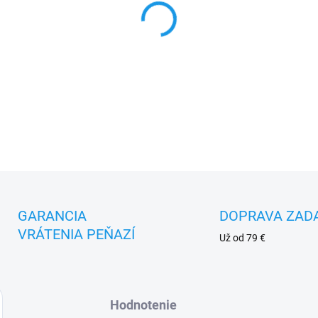
MOŽNOSTI DORUČENIA
−
+
DETAILNÉ INFORMÁCIE
GARANCIA
DOPRAVA ZAD
VRÁTENIA PEŇAZÍ
Už od 79 €
Hodnotenie