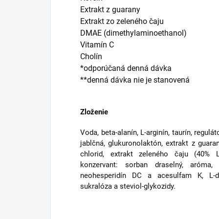
Extrakt z guarany
Extrakt zo zeleného čaju
DMAE (dimethylaminoethanol)
Vitamín C
Cholín
*odporúčaná denná dávka
**denná dávka nie je stanovená
Zloženie
Voda, beta-alanín, L-arginín, taurín, regulá
jablčná, glukuronolaktón, extrakt z guara
chlorid, extrakt zeleného čaju (40% L-
konzervant: sorban draselný, aróma, 
neohesperidín DC a acesulfam K, L-dim
sukralóza a steviol-glykozidy.