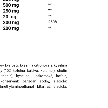
500
mg
**
250
mg
**
20
mg
**
200
mg
250%
200
mg
**
tory kyslosti: kyselina citrónová a kyselina
ny (10% kofeínu, farbivo: karamel), cholín
teanín), kyselina L-askorbová, kofeín,
konzervant: benzoan sodný, sladidlá:
ethylaminoethanol bitartrát, sladidlá: