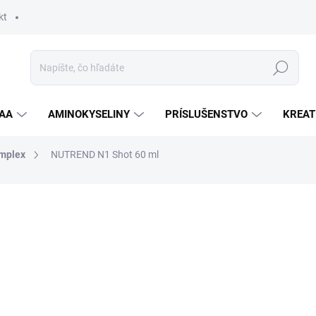
kt
Hľadať
AA
AMINOKYSELINY
PRÍSLUŠENSTVO
KREAT
omplex
NUTREND N1 Shot 60 ml
nia
ZNAČKA:
NUTREND
1,55 €
Jednotková
ZVOĽTE VARIANT
cena:
PRÍCHUŤ