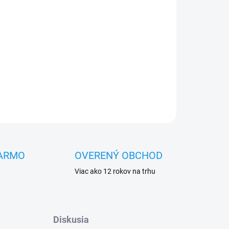
Pridať do košíka
OPÝTAŤ SA
STRÁŽIŤ
ARMO
OVERENÝ OBCHOD
Viac ako 12 rokov na trhu
Diskusia