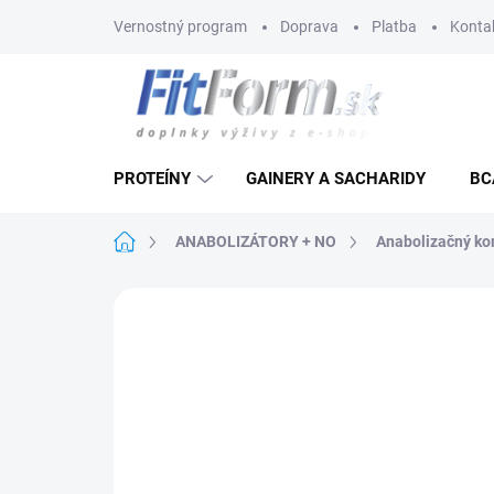
Prejsť
Vernostný program
Doprava
Platba
Konta
na
obsah
PROTEÍNY
GAINERY A SACHARIDY
BC
Domov
ANABOLIZÁTORY + NO
Anabolizačný k
Neohodnotené
Podrobnosti hodnote