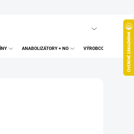
PRÁZDNY KOŠÍK
NÁKUPNÝ
KOŠÍK
ÍNY
ANABOLIZÁTORY + NO
VÝROBCOVIA
SPAL