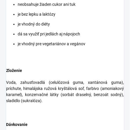
neobsahuje žiaden cukor ani tuk
je bez lepku a laktózy
je vhodný do diéty
dá sa využiť pri jedlách aj nápojoch
je vhodný pre vegetariánov a vegánov
Zloženie
Voda, zahusťovadlá (celulózová guma, xantánová guma),
príchute, himalájska ružová kryštálová soľ, farbivo (amoniakový
karamel), konzervačné látky (sorbát draselný, benzoát sodný),
sladidlo (sukralóza).
Dávkovanie