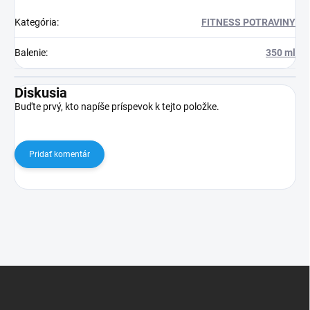
Kategória
:
FITNESS POTRAVINY
Balenie
:
350 ml
Diskusia
Buďte prvý, kto napíše príspevok k tejto položke.
Pridať komentár
Z
á
p