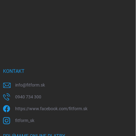
ä
t
i
e
KONTAKT
info
@
fitform.sk
0940 734 300
https://www.facebook.com/fitform.sk
fitform_sk