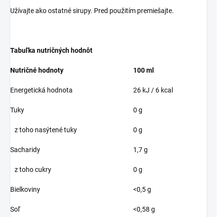
Užívajte ako ostatné sirupy. Pred použitím premiešajte.
Tabuľka nutričných hodnôt
Nutričné hodnoty
100 ml
Energetická hodnota
26 kJ / 6 kcal
Tuky
0 g
z toho nasýtené tuky
0 g
Sacharidy
1,7 g
z toho cukry
0 g
Bielkoviny
<0,5 g
Soľ
<0,58 g