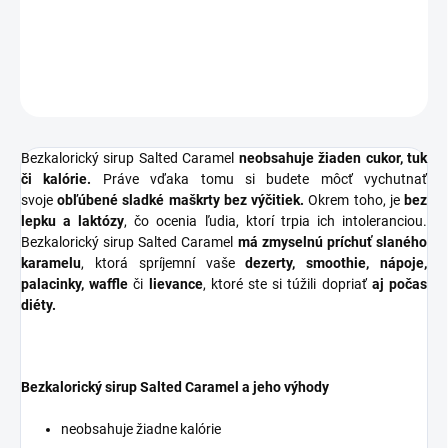
DETAILNÉ INFORMÁCIE
OPÝTAŤ SA
STRÁŽIŤ
Bezkalorický sirup Salted Caramel
neobsahuje žiaden cukor, tuk
či kalórie.
Práve vďaka tomu si budete môcť vychutnať
svoje
obľúbené sladké maškrty bez výčitiek.
Okrem toho, je
bez
lepku a laktózy
, čo ocenia ľudia, ktorí trpia ich intoleranciou.
Bezkalorický sirup Salted Caramel
má zmyselnú príchuť slaného
karamelu
, ktorá spríjemní vaše
dezerty,
smoothie, nápoje,
palacinky, waffle
či
lievance
, ktoré ste si túžili dopriať
aj počas
diéty.
Bezkalorický sirup Salted Caramel a jeho výhody
neobsahuje žiadne kalórie