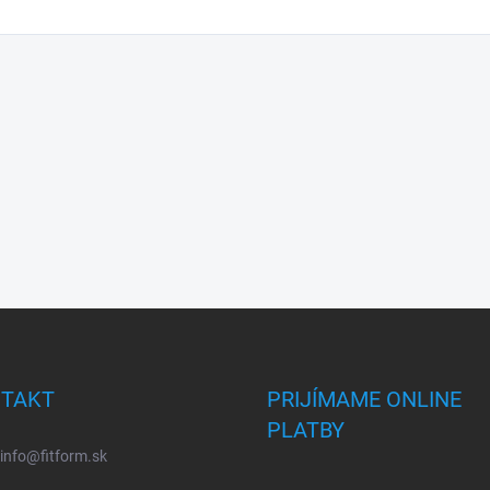
TAKT
PRIJÍMAME ONLINE
PLATBY
info
@
fitform.sk