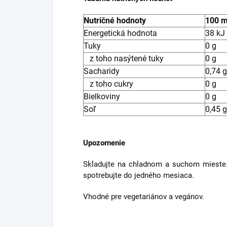
Nutričné hodnoty
100 m
Energetická hodnota
38 kJ 
Tuky
0 g
z toho nasýtené tuky
0 g
Sacharidy
0,74 g
z toho cukry
0 g
Bielkoviny
0 g
Soľ
0,45 g
Upozornenie
Skladujte na chladnom a suchom mieste.
spotrebujte do jedného mesiaca.
Vhodné pre vegetariánov a vegánov.