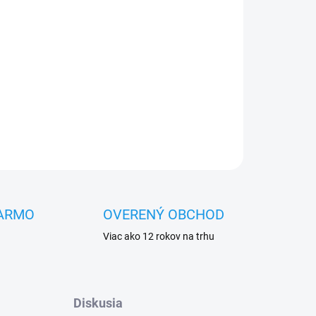
Pridať do košíka
OPÝTAŤ SA
STRÁŽIŤ
ARMO
OVERENÝ OBCHOD
Viac ako 12 rokov na trhu
Diskusia