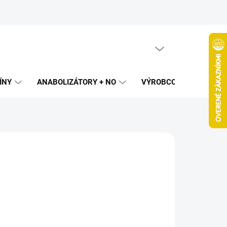
PRÁZDNY KOŠÍK
NÁKUPNÝ
KOŠÍK
ÍNY
ANABOLIZÁTORY + NO
VÝROBCOVIA
SPAL