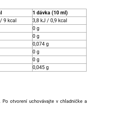
l
1 dávka (10 ml)
/ 9 kcal
3,8 kJ / 0,9 kcal
0 g
0 g
0,074 g
0 g
0 g
0,045 g
 Po otvorení uchovávajte v chladničke a