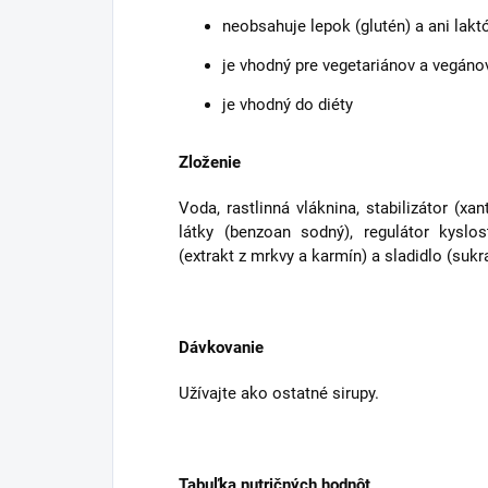
neobsahuje lepok (glutén) a ani lakt
je vhodný pre vegetariánov a vegáno
je vhodný do diéty
Zloženie
Voda, rastlinná vláknina, stabilizátor (x
látky (benzoan sodný), regulátor kyslost
(extrakt z mrkvy a karmín) a sladidlo (sukr
Dávkovanie
Užívajte ako ostatné sirupy.
Tabuľka nutričných hodnôt