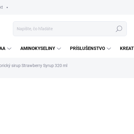
kt
Hľadať
AA
AMINOKYSELINY
PRÍSLUŠENSTVO
KREAT
ický sirup Strawberry Syrup 320 ml
nia
ZNAČKA:
GYM BEAM
4,20 €
Jednotková
SKLADOM
cena:
PRÍCHUŤ