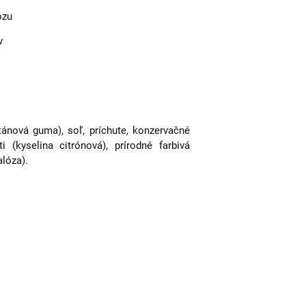
ózu
v
antánová guma), soľ, príchute, konzervačné
i (kyselina citrónová), prírodné farbivá
alóza).