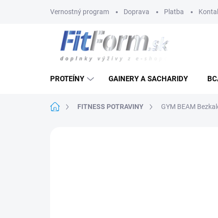
Prejsť
Vernostný program
Doprava
Platba
Konta
na
obsah
PROTEÍNY
GAINERY A SACHARIDY
BC
Domov
FITNESS POTRAVINY
GYM BEAM Bezkalor
Neohodnotené
Podrobnosti hodnote