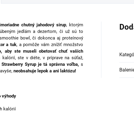
imoriadne chutný jahodový sirup
, ktorým
Dod
úbeným jedlám a dezertom, či už sú to
, smoothie bowl, či dokonca aj proteínový
or a tuk
, a pomôže vám znížiť množstvo
o, aby ste museli obetovať chuť vašich
Kategó
 kalórií, ste v diéte, v príprave na súťaž,
,
Strawberry Syrup je tá správna voľba,
s
Baleni
Navyše,
neobsahuje lepok a ani laktózu!
o výhody
 kalórií