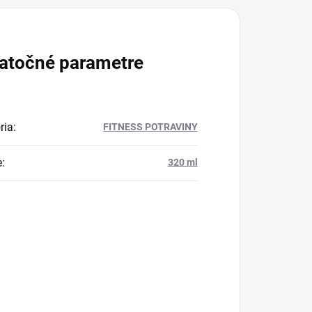
atočné parametre
ria
:
FITNESS POTRAVINY
e
:
320 ml