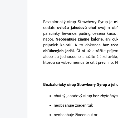
Bezkalorický sirup Strawberry Syrup je
m
dodáte
sviežu jahodovú chuť
svojim obľ
palacinky, lievance, puding, ovsená kaša
nápoj.
Neobsahuje žiadne kalórie, ani cuk
prijatých kalórií. A to dokonca
bez toh
obľúbených jedál.
Či si už strážite príjem
alebo sa jednoducho snažíte žiť zdravšie
ktorou sa vôbec nemusíte cítiť previnilo. 
Bezkalorický sirup Strawberry Syrup a jeh
chutný jahodový sirup bez zbytočných
neobsahuje žiaden tuk
neobsahuje žiaden cukor