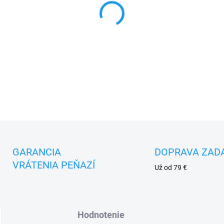
MOŽNOSTI DORUČENIA
−
+
DETAILNÉ INFORMÁCIE
GARANCIA
DOPRAVA ZAD
VRÁTENIA PEŇAZÍ
Už od 79 €
Hodnotenie