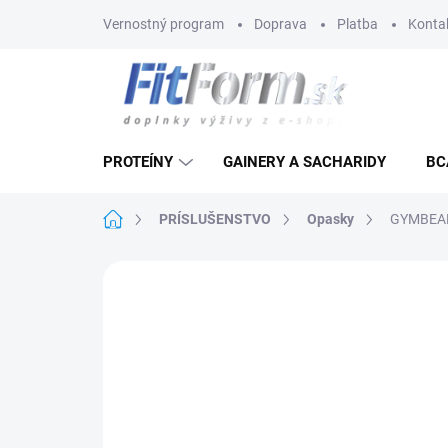
Prejsť
Vernostný program
Doprava
Platba
Konta
na
obsah
PROTEÍNY
GAINERY A SACHARIDY
BC
Domov
PRÍSLUŠENSTVO
Opasky
GYMBEAM
Neohodnotené
Podrobnosti hodnote