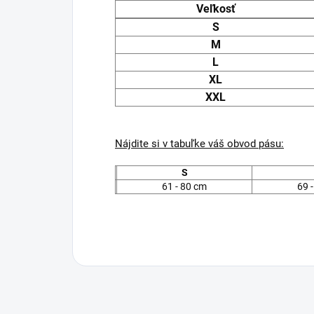
Veľkosť
S
M
L
XL
XXL
Nájdite si v tabuľke váš obvod pásu:
S
61 - 80 cm
69 