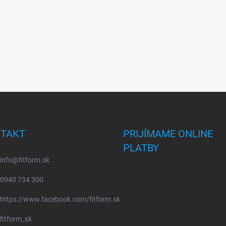
TAKT
PRIJÍMAME ONLINE
PLATBY
info
@
fitform.sk
0940 734 300
https://www.facebook.com/fitform.sk
fitform_sk