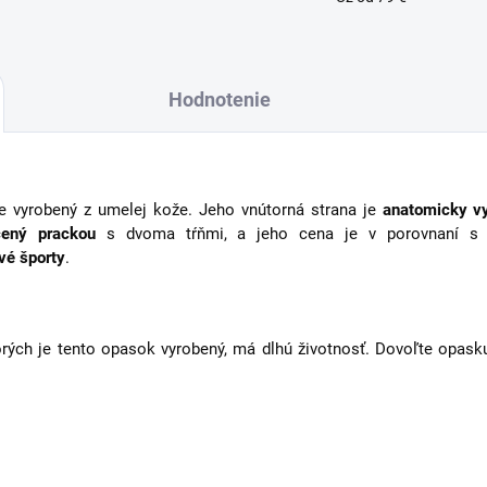
Hodnotenie
e vyrobený z umelej kože. Jeho vnútorná strana je
anatomicky v
čený prackou
s dvoma tŕňmi, a jeho cena je v porovnaní s vl
vé športy
.
rých je tento opasok vyrobený, má dlhú životnosť.
Dovoľte opasku