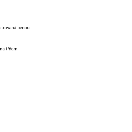
lstrovaná penou
ma tŕňami