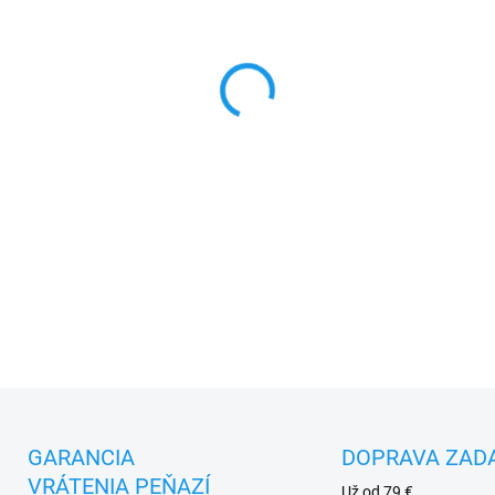
MOŽNOSTI DORUČENIA
−
+
DETAILNÉ INFORMÁCIE
GARANCIA
DOPRAVA ZAD
VRÁTENIA PEŇAZÍ
Už od 79 €