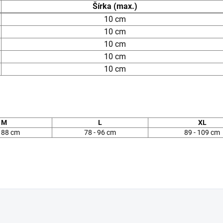
Šírka (max.)
10 cm
10 cm
10 cm
10 cm
10 cm
M
L
XL
- 88 cm
78 - 96 cm
89 - 109 cm