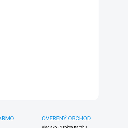
Pridať do košíka
OPÝTAŤ SA
STRÁŽIŤ
ARMO
OVERENÝ OBCHOD
Viac ako 12 rokov na trhu