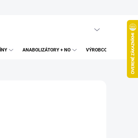
PRÁZDNY KOŠÍK
NÁKUPNÝ
KOŠÍK
ÍNY
ANABOLIZÁTORY + NO
VÝROBCOVIA
SPAL