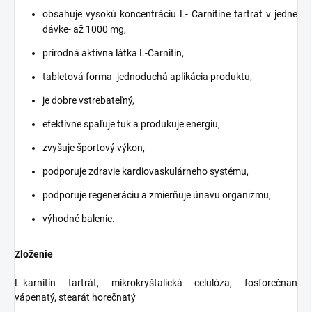
obsahuje vysokú koncentráciu L- Carnitine tartrat v jedne
dávke- až 1000 mg,
prírodná aktívna látka L-Carnitin,
tabletová forma- jednoduchá aplikácia produktu,
je dobre vstrebateľný,
efektívne spaľuje tuk a produkuje energiu,
zvyšuje športový výkon,
podporuje zdravie kardiovaskulárneho systému,
podporuje regeneráciu a zmierňuje únavu organizmu,
výhodné balenie.
Zloženie
L-karnitín tartrát, mikrokryštalická celulóza, fosforečnan
vápenatý, stearát horečnatý