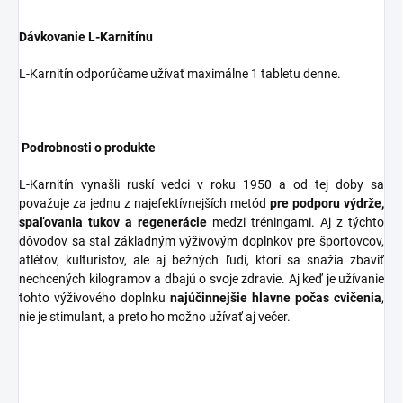
Dávkovanie L-Karnitínu
L-Karnitín odporúčame užívať maximálne 1 tabletu denne.
Podrobnosti o produkte
L-Karnitín vynašli ruskí vedci v roku 1950 a od tej doby sa
považuje za jednu z najefektívnejších metód
pre podporu výdrže,
spaľovania tukov a regenerácie
medzi tréningami. Aj z týchto
dôvodov sa stal základným výživovým doplnkov pre športovcov,
atlétov, kulturistov, ale aj bežných ľudí, ktorí sa snažia zbaviť
nechcených kilogramov a dbajú o svoje zdravie. Aj keď je užívanie
tohto výživového doplnku
najúčinnejšie hlavne počas cvičenia
,
nie je stimulant, a preto ho možno užívať aj večer.