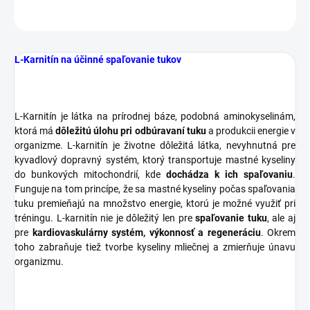
OPÝTAŤ SA
STRÁŽIŤ
L-Karnitín na účinné spaľovanie tukov
L-Karnitín je látka na prírodnej báze, podobná aminokyselinám,
ktorá má
dôležitú úlohu pri odbúravaní tuku
a produkcii energie v
organizme. L-karnitín je životne dôležitá látka, nevyhnutná pre
kyvadlový dopravný systém, ktorý transportuje mastné kyseliny
do bunkových mitochondrií, kde
dochádza k ich spaľovaniu
.
Funguje na tom princípe, že sa mastné kyseliny počas spaľovania
tuku premieňajú na množstvo energie, ktorú je možné využiť pri
tréningu. L-karnitín nie je dôležitý len pre
spaľovanie tuku
, ale aj
pre
kardiovaskulárny systém, výkonnosť a regeneráciu
. Okrem
toho zabraňuje tiež tvorbe kyseliny mliečnej a zmierňuje únavu
organizmu.