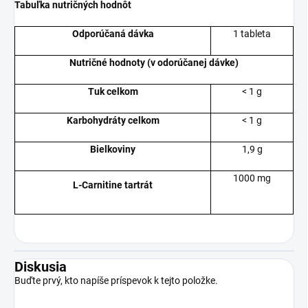
Tabuľka nutričných hodnôt
Odporúčaná dávka
1 tableta
Nutričné hodnoty (v odorúčanej dávke)
Tuk celkom
< 1 g
Karbohydráty celkom
< 1 g
Bielkoviny
1,9 g
1000 mg
L-Carnitine tartrát
Diskusia
Buďte prvý, kto napíše príspevok k tejto položke.