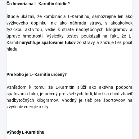
Čo hovoria na L-Karnitín štúdie?
Štúdie ukázali, že kombinácia L-Karnitínu, samozrejme len ako
výživového doplnku- nie ako náhrada stravy, s akoukoľvek
fyzickou aktivitou, vedie k strate nadbytočných kilogramov a
úprave hmotnosti. Výsledky testov poukázali na fakt, že L-
Karnitín
urýchľuje spaľovanie tukov
zo stravy, a znižuje tiež pocit
hladu.
Pre koho je L- Karnitín určený?
Vzhľadom k tomu, že L-Karnitín slúži ako aktívna podpora
spaľovania tuku, je určený pre všetkých ľudí, ktorí sa chcú zbaviť
nadbytočných kilogramov. Vhodný je tiež pre športovcov na
zvýšenie energie a sily.
Výhody L-Karnitínu