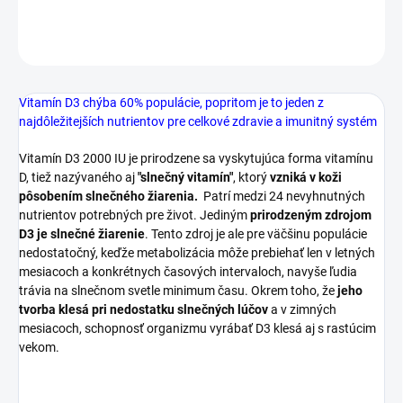
OPÝTAŤ SA
STRÁŽIŤ
Vitamín D3 chýba 60% populácie, popritom je to jeden z
najdôležitejších nutrientov pre celkové zdravie a imunitný systém
Vitamín D3 2000 IU je prirodzene sa vyskytujúca forma vitamínu
D, tiež nazývaného aj
"slnečný vitamín"
, ktorý
vzniká v koži
pôsobením slnečného žiarenia.
Patrí medzi 24 nevyhnutných
nutrientov potrebných pre život. Jediným
prirodzeným zdrojom
D3 je slnečné žiarenie
. Tento zdroj je ale pre väčšinu populácie
nedostatočný, keďže metabolizácia môže prebiehať len v letných
mesiacoch a konkrétnych časových intervaloch, navyše ľudia
trávia na slnečnom svetle minimum času. Okrem toho, že
jeho
tvorba klesá pri nedostatku slnečných lúčov
a v zimných
mesiacoch, schopnosť organizmu vyrábať D3 klesá aj s rastúcim
vekom.