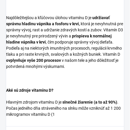
Najdôležitejšou a kľúčovou úlohou vitamínu D je
udržiavať
správnu hladinu vápnika a fosforu v krvi,
ktorá je nevyhnutná pre
správny vývoj, rast a udržanie zdravých kostí a zubov. Vitamín D3
je nevyhnutný pre prirodzený vývin a
prispieva k normálnej
hladine vápnika v krvi
, čím podporuje správny vývoj dieťaťa.
Podieľa aj na niektorých imunitných procesoch, regulácii krvného
tlaku a pri raste krvných, svalových a kožných buniek. Vitamín D
ovplyvňuje vyše 200 procesov
v našom tele a jeho dôležitosť je
potvrdená mnohými výskumami.
Aké sú zdroje vitamínu D?
Hlavným zdrojom vitamínu D je
slnečné žiarenie (a to až 90%)
.
Počas jedného dňa stráveného na slnku môže vzniknúť až 1 200
mikrogramov vitamínu D (1