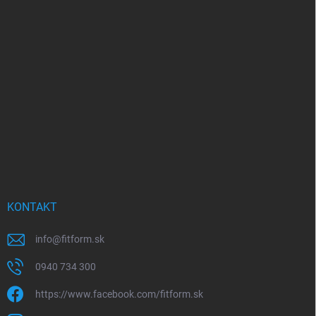
Z
á
p
ä
t
i
e
KONTAKT
info
@
fitform.sk
0940 734 300
https://www.facebook.com/fitform.sk