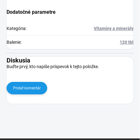
Dodatočné parametre
Kategória
:
Vitamíny a minerály
Balenie
:
120 tbl
Diskusia
Buďte prvý, kto napíše príspevok k tejto položke.
Pridať komentár