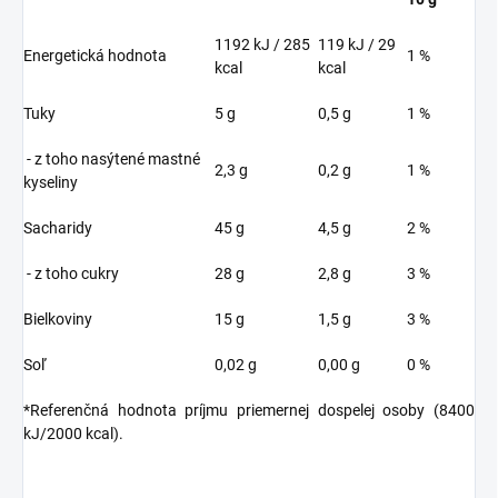
1192 kJ / 285
119 kJ / 29
Energetická hodnota
1 %
kcal
kcal
Tuky
5 g
0,5 g
1 %
- z toho nasýtené mastné
2,3 g
0,2 g
1 %
kyseliny
Sacharidy
45 g
4,5 g
2 %
- z toho cukry
28 g
2,8 g
3 %
Bielkoviny
15 g
1,5 g
3 %
Soľ
0,02 g
0,00 g
0 %
*Referenčná hodnota príjmu priemernej dospelej osoby (8400
kJ/2000 kcal).