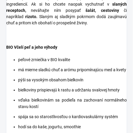
ingrediencií. Ak si ho chcete naopak vychutnať v
slaných
receptoch,
neváhajte ním posypať
šalát, cestoviny
či
napríklad
rizoto.
Slaným aj sladkým pokrmom dodá zaujímavú
chuť a pritom ich obohatí o prospešné živiny.
BIO Včelí peľ a jeho výhody
peľové zrniečka v BIO kvalite
má mierne sladkú chuť a arómu pripomínajúcu med a kvety
pýši sa vysokým obsahom bielkovín
bielkoviny prispievajú k rastu a udržaniu svalovej hmoty
vďaka bielkovinám sa podieľa na zachovaní normálneho
stavu kostí
spája sa so starostlivosťou o kardiovaskulárny systém
hodí sa do kaše, jogurtu, smoothie