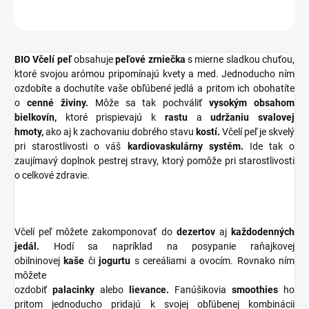
OPÝTAŤ SA
STRÁŽIŤ
BIO Včelí peľ
obsahuje
peľové zrniečka
s mierne sladkou chuťou,
ktoré svojou arómou pripomínajú kvety a med. Jednoducho ním
ozdobíte a dochutíte vaše obľúbené jedlá a pritom ich obohatíte
o
cenné živiny.
Môže sa tak pochváliť
vysokým obsahom
bielkovín,
ktoré prispievajú k
rastu
a
udržaniu svalovej
hmoty,
ako aj k zachovaniu dobrého stavu
kostí.
Včelí peľ je skvelý
pri starostlivosti o váš
kardiovaskulárny systém.
Ide tak o
zaujímavý doplnok pestrej stravy, ktorý pomôže pri starostlivosti
o celkové zdravie.
Včelí peľ môžete zakomponovať do
dezertov
aj
každodenných
jedál.
Hodí sa napríklad na posypanie raňajkovej
obilninovej
kaše
či
jogurtu
s cereáliami a ovocím. Rovnako ním
môžete
ozdobiť
palacinky
alebo
lievance.
Fanúšikovia
smoothies
ho
pritom jednoducho pridajú k svojej obľúbenej kombinácii