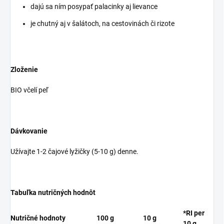
dajú sa ním posypať palacinky aj lievance
je chutný aj v šalátoch, na cestovinách či rizote
Zloženie
BIO včelí peľ
Dávkovanie
Užívajte 1-2 čajové lyžičky (5-10 g) denne.
Tabuľka nutričných hodnôt
*RI per
Nutričné hodnoty
100 g
10 g
10 g