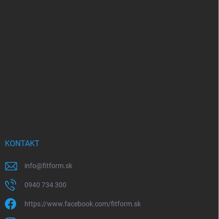
Z
á
p
ä
t
i
e
KONTAKT
info
@
fitform.sk
0940 734 300
https://www.facebook.com/fitform.sk