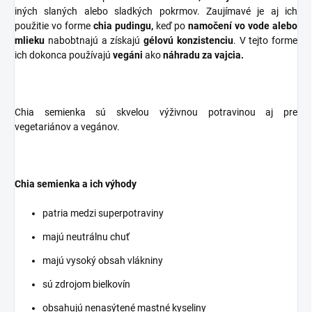
iných slaných alebo sladkých pokrmov. Zaujímavé je aj ich
použitie vo forme
chia pudingu,
keď po
namočení vo vode alebo
mlieku
nabobtnajú a získajú
gélovú konzistenciu
. V tejto forme
ich dokonca používajú
vegáni
ako
náhradu za vajcia.
Chia semienka sú skvelou výživnou potravinou aj pre
vegetariánov a vegánov.
Chia semienka a ich výhody
patria medzi superpotraviny
majú neutrálnu chuť
majú vysoký obsah vlákniny
sú zdrojom bielkovín
obsahujú nenasýtené mastné kyseliny