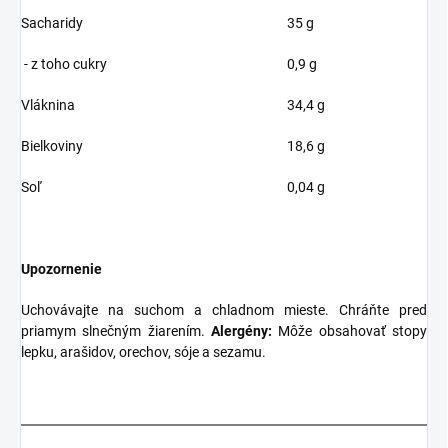
Sacharidy
35 g
- z toho cukry
0,9 g
Vláknina
34,4 g
Bielkoviny
18,6 g
Soľ
0,04 g
Upozornenie
Uchovávajte na suchom a chladnom mieste. Chráňte pred
priamym slnečným žiarením.
Alergény:
Môže obsahovať stopy
lepku, arašidov, orechov, sóje a sezamu.