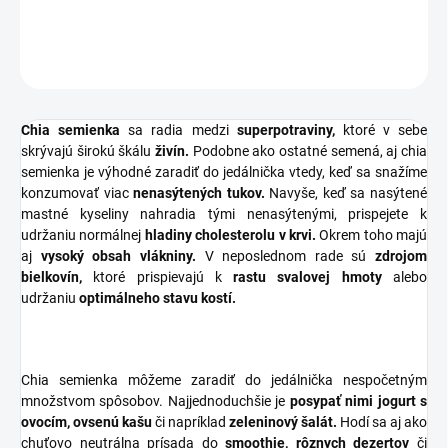
DETAILNÉ INFORMÁCIE
OPÝTAŤ SA
STRÁŽIŤ
Chia semienka
sa radia medzi
superpotraviny,
ktoré v sebe
skrývajú širokú škálu
živín.
Podobne ako ostatné semená, aj chia
semienka je výhodné zaradiť do jedálnička vtedy, keď sa snažíme
konzumovať viac
nenasýtených tukov.
Navyše, keď sa nasýtené
mastné kyseliny nahradia tými nenasýtenými, prispejete k
udržaniu normálnej
hladiny cholesterolu v krvi.
Okrem toho majú
aj
vysoký obsah vlákniny.
V neposlednom rade sú
zdrojom
bielkovín,
ktoré prispievajú k
rastu svalovej hmoty
alebo
udržaniu
optimálneho stavu kostí.
Chia semienka môžeme zaradiť do jedálnička nespočetným
množstvom spôsobov. Najjednoduchšie je
posypať nimi jogurt s
ovocím, ovsenú kašu
či napríklad
zeleninový šalát.
Hodí sa aj ako
chuťovo neutrálna prísada do
smoothie, rôznych dezertov
či