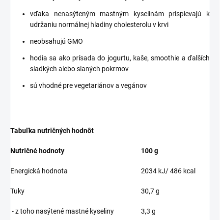
vďaka nenasýteným mastným kyselinám prispievajú k
udržaniu normálnej hladiny cholesterolu v krvi
neobsahujú GMO
hodia sa ako prísada do jogurtu, kaše, smoothie a ďalších
sladkých alebo slaných pokrmov
sú vhodné pre vegetariánov a vegánov
Tabuľka nutričných hodnôt
Nutričné hodnoty
100 g
Energická hodnota
2034 kJ/ 486 kcal
Tuky
30,7 g
- z toho nasýtené mastné kyseliny
3,3 g