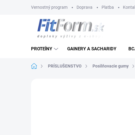
Prejsť
Vernostný program
Doprava
Platba
Konta
na
obsah
PROTEÍNY
GAINERY A SACHARIDY
BC
Domov
PRÍSLUŠENSTVO
Posilňovacie gumy
Neohodnotené
Podrobnosti hodnote