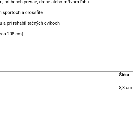
ingu, pri bench presse, drepe alebo mŕtvom ťahu
h športoch a crossfite
u a pri rehabilitačných cvikoch
cca 208 cm)
Šírka
8,3 cm