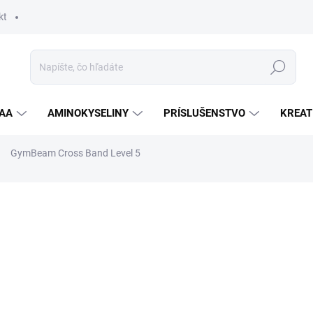
kt
Hľadať
AA
AMINOKYSELINY
PRÍSLUŠENSTVO
KREAT
GymBeam Cross Band Level 5
nia
ZNAČKA:
GYM BEAM
22,90 €
Jednotková
SKLADOM
cena:
MOŽNOSTI DORUČENIA
−
+