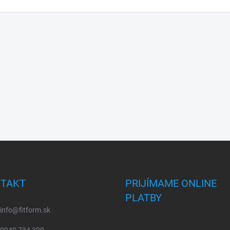
TAKT
PRIJÍMAME ONLINE
PLATBY
info
@
fitform.sk