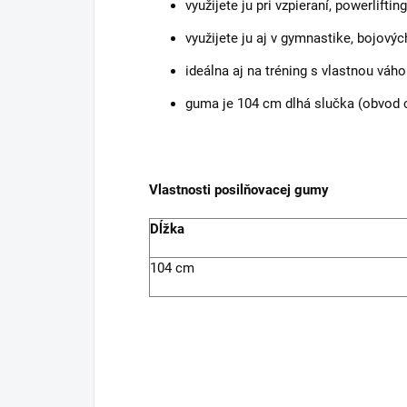
využijete ju pri vzpieraní, powerlift
využijete ju aj v gymnastike, bojovýc
ideálna aj na tréning s vlastnou váho
guma je 104 cm dlhá slučka (obvod 
Vlastnosti posilňovacej gumy
Dĺžka
104 cm