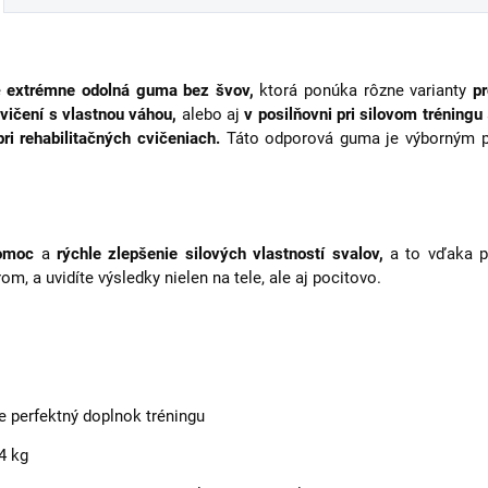
e
extrémne odolná guma bez švov,
ktorá ponúka rôzne varianty
p
cvičení s vlastnou váhou,
alebo aj
v posilňovni pri silovom tréningu
pri rehabilitačných cvičeniach.
Táto odporová guma je výborným p
omoc
a
rýchle zlepšenie silových vlastností svalov,
a to vďaka p
om, a uvidíte výsledky nielen na tele, ale aj pocitovo.
 perfektný doplnok tréningu
4 kg