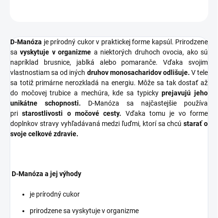
OPÝTAŤ SA
STRÁŽIŤ
D-Manóza
je prírodný cukor v praktickej forme kapsúl. Prirodzene
sa
vyskytuje v organizme
a niektorých druhoch ovocia, ako sú
napríklad brusnice, jablká alebo pomaranče. Vďaka svojim
vlastnostiam sa od iných
druhov monosacharidov odlišuje.
V tele
sa totiž primárne nerozkladá na energiu. Môže sa tak dostať až
do močovej trubice a mechúra, kde sa typicky
prejavujú jeho
unikátne schopnosti.
D-Manóza sa najčastejšie používa
pri
starostlivosti o močové cesty.
Vďaka tomu je vo forme
doplnkov stravy vyhľadávaná medzi ľuďmi, ktorí sa chcú
starať o
svoje celkové zdravie.
D-Manóza a jej výhody
je prírodný cukor
prirodzene sa vyskytuje v organizme