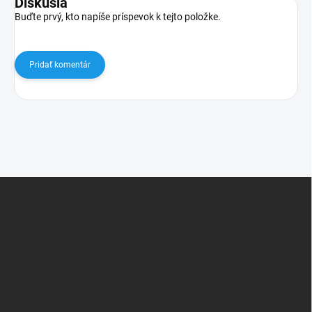
Diskusia
Buďte prvý, kto napíše príspevok k tejto položke.
Pridať komentár
Z
á
p
ä
t
i
e