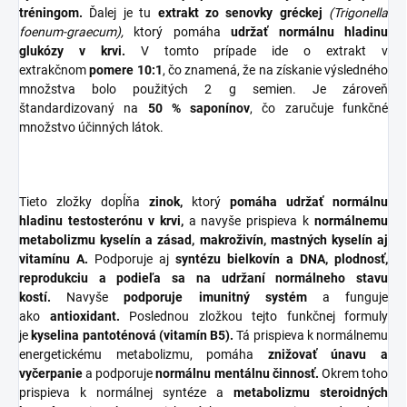
tréningom.
Ďalej je tu
extrakt zo senovky gréckej
(Trigonella
foenum-graecum),
ktorý pomáha
udržať normálnu hladinu
glukózy v krvi.
V tomto prípade ide o extrakt v
extrakčnom
pomere 10:1
, čo znamená, že na získanie výsledného
množstva bolo použitých 2 g semien. Je zároveň
štandardizovaný na
50 % saponínov
, čo zaručuje funkčné
množstvo účinných látok.
Tieto zložky dopĺňa
zinok,
ktorý
pomáha udržať normálnu
hladinu testosterónu v krvi,
a navyše prispieva k
normálnemu
metabolizmu kyselín a zásad, makroživín, mastných kyselín aj
vitamínu A.
Podporuje aj
syntézu bielkovín a DNA, plodnosť,
reprodukciu a podieľa sa na udržaní normálneho stavu
kostí.
Navyše
podporuje imunitný systém
a funguje
ako
antioxidant.
Poslednou zložkou tejto funkčnej formuly
je
kyselina pantoténová (vitamín B5).
Tá prispieva k normálnemu
energetickému metabolizmu, pomáha
znižovať únavu a
vyčerpanie
a podporuje
normálnu mentálnu činnosť.
Okrem toho
prispieva k normálnej syntéze a
metabolizmu steroidných