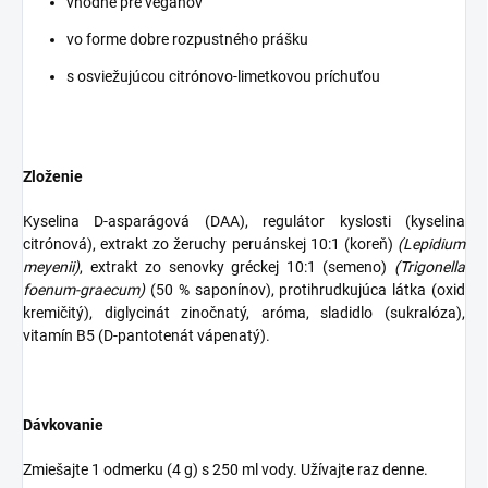
vhodné pre vegánov
vo forme dobre rozpustného prášku
s osviežujúcou citrónovo-limetkovou príchuťou
Zloženie
Kyselina D-asparágová (DAA), regulátor kyslosti (kyselina
citrónová), extrakt zo žeruchy peruánskej 10:1 (koreň)
(Lepidium
meyenii)
, extrakt zo senovky gréckej 10:1 (semeno)
(Trigonella
foenum-graecum)
(50 % saponínov), protihrudkujúca látka (oxid
kremičitý), diglycinát zinočnatý, aróma, sladidlo (sukralóza),
vitamín B5 (D-pantotenát vápenatý).
Dávkovanie
Zmiešajte 1 odmerku (4 g) s 250 ml vody. Užívajte raz denne.