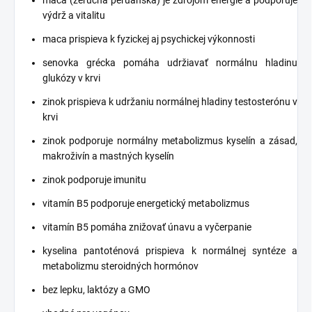
maca (žerucha peruánska) je zdrojom energie a podporuje
výdrž a vitalitu
maca prispieva k fyzickej aj psychickej výkonnosti
senovka grécka pomáha udržiavať normálnu hladinu
glukózy v krvi
zinok prispieva k udržaniu normálnej hladiny testosterónu v
krvi
zinok podporuje normálny metabolizmus kyselín a zásad,
makroživín a mastných kyselín
zinok podporuje imunitu
vitamín B5 podporuje energetický metabolizmus
vitamín B5 pomáha znižovať únavu a vyčerpanie
kyselina pantoténová prispieva k normálnej syntéze a
metabolizmu steroidných hormónov
bez lepku, laktózy a GMO