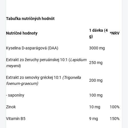
Tabuľka nutričných hodnôt
1 dávka (4
Nutričné hodnoty
*NRV
g)
Kyselina D-asparágová (DAA)
3000 mg
Extrakt zo žeruchy peruánskej 10:1 (
Lepidium
250 mg
meyenii
)
Extrakt zo senovky gréckej 10:1
(Trigonella
200 mg
foenum-graecum)
- saponíny
100 mg
Zinok
10 mg
100%
Vitamín B5
9 mg
150%