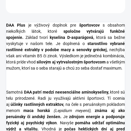
OPÝTAŤ SA
STRÁŽIŤ
DAA Plus
je výživový doplnok pre
športovcov
s obsahom
niekoľkých látok, ktoré
spoločne vytvárajú funkčné
spojenie.
Základ tvorí
kyselina D-asparágová,
ktorá sa bežne
vyskytuje v našom tele. Je doplnená o
starostlivo vybrané
rastlinné extrakty v podobe macy a senovky gréckej,
nechýba
však ani vitamín B5 či zinok. Výsledkom je jedinečná kombinácia,
ktorá príde vhod
silovým aj vytrvalostným športovcom
a všetkým
mužom, ktorí sa o seba starajú a chcú zo seba dostať maximum.
Samotná
DAA patrí medzi neesenciálne aminokyseliny,
ktoré sú
telu prirodzené. Radi ju využívajú aktívni športovci. Tí ocenia
aj
účinky rastlinných extraktov,
na čele s peruánskym pokladom
menom
maca horská
(Lepidium meyenii)
,
známa aj ako
peruánsky či andský ženšen.
Je
zdrojom energie a podporuje
fyzický aj psychický výkon
. Navyše
pomáha udržať optimálnu
výdrž a vitalitu.
Vhodná je
počas hektických dní aj pred