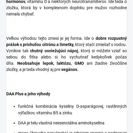
hormónov,
vitamínu D a niektorých neurotransmiterov. Ide teda o
zložku, ktorá by v komplexnom doplnku pre mužov rozhodne
nemala chýbať.
Veľkou výhodou tejto zmesi je jej forma. Ide o
dobre rozpustný
prášok s príchuťou citrónu a limetky,
ktorý stačí zmiešať s vodou.
Vznikne tak
chutný osviežujúci nápoj,
ktorý si môžete vziať so
sebou do fitka alebo si ho vychutnať kedykoľvek počas
dňa.
Neobsahuje lepok, laktózu, GMO
ani žiadne živočíšne
zložky, a je teda vhodný aj pre
vegánov.
DAA Plus a jeho výhody
funkčná kombinácia kyseliny D-asparágovej, rastlinných
výťažkov, vitamínu B5 a zinku
DAA je telu vlastná neesenciálna aminokyselina